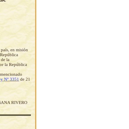
 país, en misión
 República
 de la
or la República
el mencionado
ey Nº 3351
de 21
SUSANA RIVERO
.