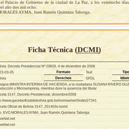
el Palacio de Gobierno de la ciudad de La Paz, a los veintiocho día
el año dos mil ocho.
ORALES AYMA, Juan Ramón Quintana Taborga.
Ficha Técnica (
DCMI
)
livia: Decreto Presidencial Nº 29826, 4 de diciembre de 2008
Formato
Tip
23-03-05
Text
Derechos
Idio
ivia
GFDL
signa MINISTRA INTERINA DE HACIENDA, a la ciudadana SUSANA RIVERO GUZM
ducción y Microempresa, mientras dure la ausencia del titular
ceta 3147, Decreto Presidencial, diciembre/2008
tp://www.gacetaoficialdebolivia.gob.bo/normas/verGratis/27341
ceta Oficial de Bolivia 3147, 201403o.lexml
o. EVO MORALES AYMA, Juan Ramón Quintana Taborga.
veNet.net
veNet.net