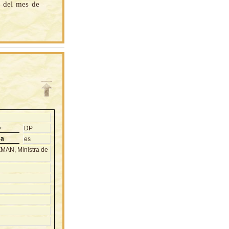
s del mes de
o
DP
ma
es
AN, Ministra de