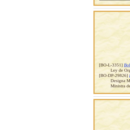
[BO-L-3351]
Bol
Ley de Org
[BO-DP-29826]
Designa 
Ministra d