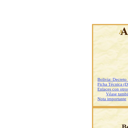
Bolivia: Decreto
Ficha Técnica (
Enlaces con otr
Véase tamb
Nota importante
B