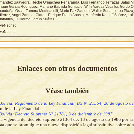
rnández Saavedra, Héctor Ormachea Peñaranda, Luis Fernando Terrazas Salas Min 
rique García Rodríguez, Mariano Baptista Gumucio, Willy Vargas Vacaflor, Guido 
gandoña, Oscar Zamora Medinacelli, Mario Paz Zamora, Walter Soriano Lea Plaza,
tiérrez, Angel Zannier Claros, Enrique Prada Abasto, Manfredo Kempff Suárez, Luí
ntanilla, Guillermo Fortún Suárez.
veNet.net
veNet.net
Enlaces con otros documentos
Véase también
Bolivia: Reglamento de la Ley Financial, DS Nº 21364, 20 de agosto d
 de la Ley Financial
Bolivia: Decreto Supremo Nº 21781, 3 de diciembre de 1987
la vigencia del decreto supremo 21364 de, 13 de agosto do 1986 por la 
asta que se promulgue una nueva disposición legal substitutiva sobre ad