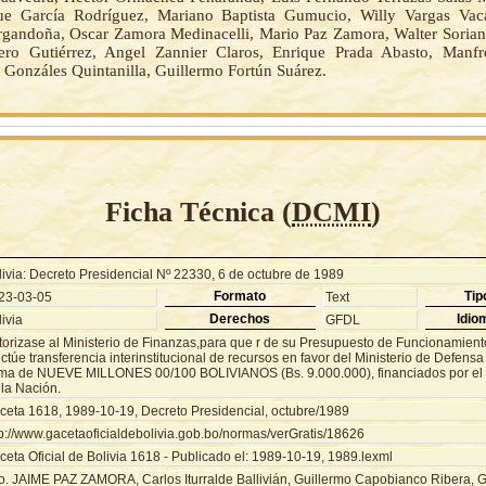
que García Rodríguez, Mariano Baptista Gumucio, Willy Vargas Vac
gandoña, Oscar Zamora Medinacelli, Mario Paz Zamora, Walter Sorian
ero Gutiérrez, Angel Zannier Claros, Enrique Prada Abasto, Manf
 Gonzáles Quintanilla, Guillermo Fortún Suárez.
Ficha Técnica (
DCMI
)
livia: Decreto Presidencial Nº 22330, 6 de octubre de 1989
Formato
Tip
23-03-05
Text
Derechos
Idio
ivia
GFDL
torizase al Ministerio de Finanzas,para que r de su Presupuesto de Funcionamient
ctúe transferencia interinstitucional de recursos en favor del Ministerio de Defensa
ma de NUEVE MILLONES 00/100 BOLIVIANOS (Bs. 9.000.000), financiados por el 
 la Nación.
ceta 1618, 1989-10-19, Decreto Presidencial, octubre/1989
tp://www.gacetaoficialdebolivia.gob.bo/normas/verGratis/18626
eta Oficial de Bolivia 1618 - Publicado el: 1989-10-19, 1989.lexml
o. JAIME PAZ ZAMORA, Carlos Iturralde Ballivián, Guillermo Capobianco Ribera, 