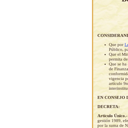
CONSIDERAN
Que por
L
Público, pa
Que el Min
permita de
Que se ha 
de Finanza
conformida
vigencia 
artículo 9
interinstit
EN CONSEJO 
DECRETA:
Artículo Único.
gestión 1989, efe
por la suma de 