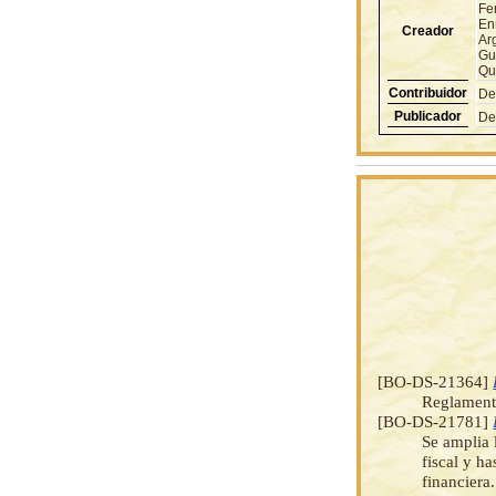
Fe
En
Creador
Ar
Gu
Qui
Contribuidor
De
Publicador
De
[BO-DS-21364]
Reglamento
[BO-DS-21781]
Se amplia 
fiscal y h
financiera.