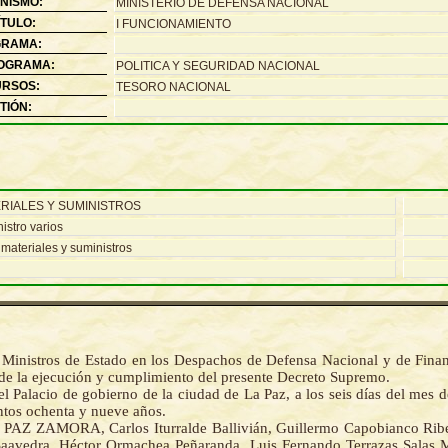
NISMO:
MINISTERIO DE DEFENSA NACIONAL
TULO:
I FUNCIONAMIENTO
RAMA:
OGRAMA:
POLITICA Y SEGURIDAD NACIONAL
RSOS:
TESORO NACIONAL
TIÓN:
RIALES Y SUMINISTROS
istro varios
 materiales y suministros
 Ministros de Estado en los Despachos de Defensa Nacional y de Fina
de la ejecución y cumplimiento del presente Decreto Supremo.
l Palacio de gobierno de la ciudad de La Paz, a los seis días del mes 
ntos ochenta y nueve años.
PAZ ZAMORA, Carlos Iturralde Ballivián, Guillermo Capobianco Rib
aavedra, Héctor Ormachea Peñaranda, Luis Fernando Terrazas Salas 