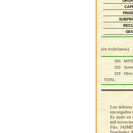
ORGA
CAPÍ
PROG
SUBPR
RECU
GES
(en bolivianos)
300
MATE
320
Sumin
329
Otros
TOTAL:
Los señores
encargados 
Es dado en e
mil novecie
Fdo. JAIME 
Fernández S