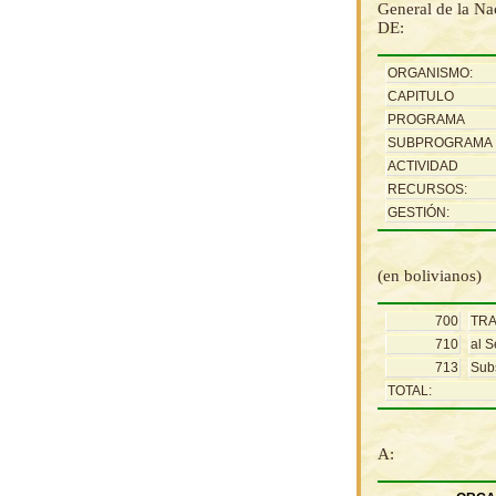
General de la Nac
DE:
ORGANISMO:
CAPITULO
PROGRAMA
SUBPROGRAMA
ACTIVIDAD
RECURSOS:
GESTIÓN:
(en bolivianos)
700
TR
710
al S
713
Sub
TOTAL:
A: