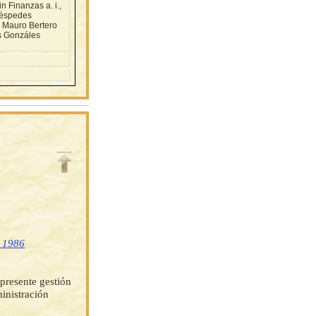
Finanzas a. i.,
Céspedes
 Mauro Bertero
s Gonzáles
e 1986
presente gestión
ministración