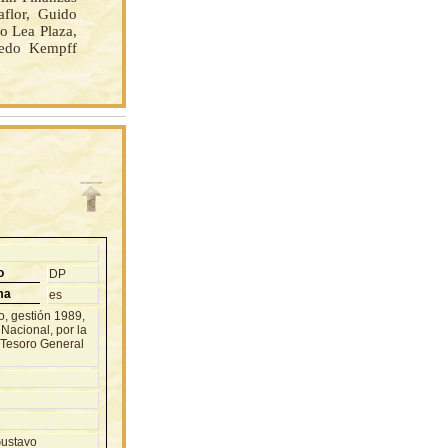
aflor, Guido
o Lea Plaza,
redo Kempff
o
DP
ma
es
o, gestión 1989,
 Nacional, por la
Tesoro General
Gustavo