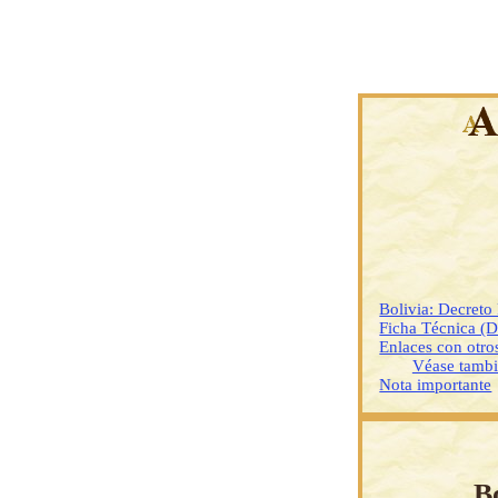
Bolivia: Decreto
Ficha Técnica (
Enlaces con otr
Véase tamb
Nota importante
B