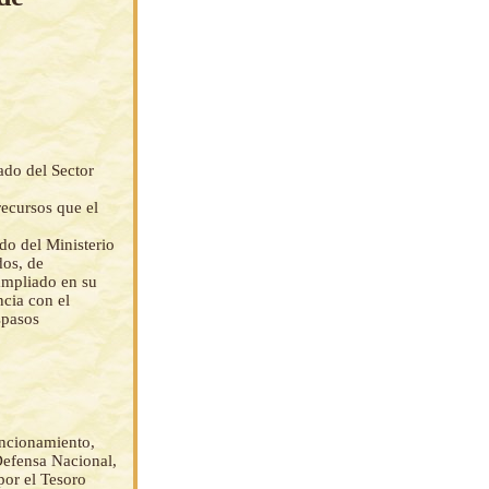
ado del Sector
recursos que el
do del Ministerio
dos, de
ampliado en su
cia con el
spasos
uncionamiento,
 Defensa Nacional,
or el Tesoro