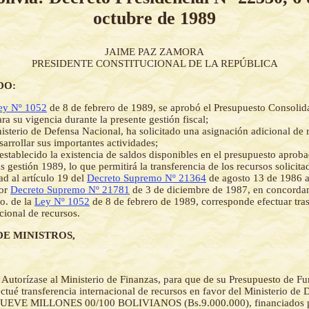
octubre de 1989
JAIME PAZ ZAMORA
PRESIDENTE CONSTITUCIONAL DE LA REPÚBLICA
DO:
ey Nº 1052
de 8 de febrero de 1989, se aprobó el Presupuesto Consolid
ra su vigencia durante la presente gestión fiscal;
isterio de Defensa Nacional, ha solicitado una asignación adicional de 
sarrollar sus importantes actividades;
establecido la existencia de saldos disponibles en el presupuesto aproba
s gestión 1989, lo que permitirá la transferencia de los recursos solicita
d al artículo 19 del
Decreto Supremo Nº 21364
de agosto 13 de 1986 
por
Decreto Supremo Nº 21781
de 3 de diciembre de 1987, en concordan
no. de la
Ley Nº 1052
de 8 de febrero de 1989, corresponde efectuar tra
ucional de recursos.
DE MINISTROS,
-
Autorízase al Ministerio de Finanzas, para que de su Presupuesto de F
ctué transferencia internacional de recursos en favor del Ministerio de
NUEVE MILLONES 00/100 BOLIVIANOS (Bs.9.000.000), financiados p