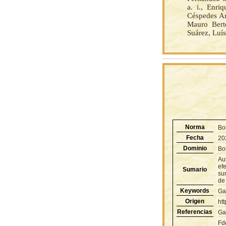
a. i., Enri
Céspedes Ar
Mauro Bert
Suárez, Luís
Norma
Bo
Fecha
20
Dominio
Bol
Au
efe
Sumario
su
de
Keywords
Ga
Origen
ht
Referencias
Gac
Fd