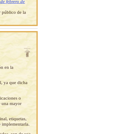
 de febrero de
 público de la
ón en la
l, ya que dicha
ficaciones o
ar una mayor
nal, etiquetas,
e implementarla.
tados, son de uso