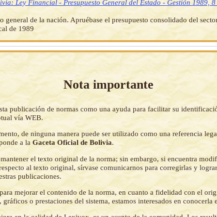
ivia: Ley Financial - Presupuesto General del Estado - Gestión 1989, 8
o general de la nación. Apruébase el presupuesto consolidado del sector
scal de 1989
Nota importante
sta publicación de normas como una ayuda para facilitar su identificaci
tual vía WEB.
mento, de ninguna manera puede ser utilizado como una referencia lega
sponde a la
Gaceta Oficial de Bolivia
.
mantener el texto original de la norma; sin embargo, si encuentra modi
respecto al texto original, sírvase comunicarnos para corregirlas y logr
estras publicaciones.
ara mejorar el contenido de la norma, en cuanto a fidelidad con el origi
 gráficos o prestaciones del sistema, estamos interesados en conocerla 
jora en la calidad de Lexivox, es un asunto de la comunidad. Los resul