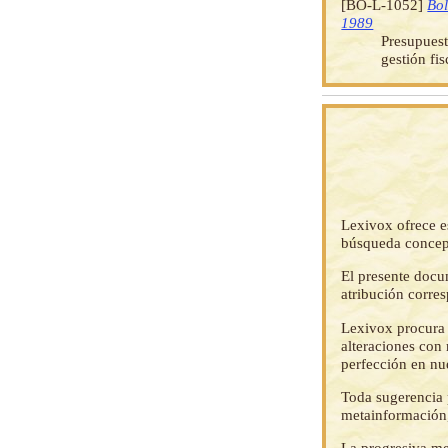
[BO-L-1052]
Bol
1989
Presupuest
gestión fi
Lexivox ofrece e
búsqueda concep
El presente docu
atribución corre
Lexivox procura 
alteraciones con 
perfección en nu
Toda sugerencia p
metainformación,
La progresiva me