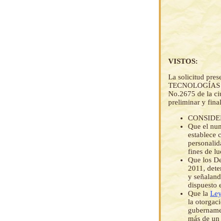
VISTOS:
La solicitud pr
TECNOLOGÍAS APR
No.2675 de la ci
preliminar y fina
CONSIDE
Que el num
establece 
personalid
fines de l
Que los D
2011, dete
y señaland
dispuesto 
Que la
Ley
la otorgac
gubernamen
más de un 