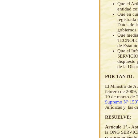
Que el Art
entidad co
Que en cum
registrada
Datos de lo
gobiernos
Que media
TECNOLOGÍ
de Estatut
Que el In
SERVICIO
dispuesto p
de la Disp
POR TANTO:
El Ministro de A
febrero de 2009,
19 de marzo de 2
Supremo Nº 159
Jurídicas y, las 
RESUELVE:
Artículo 1°.-
Apr
la ONG SERVIC
correspondiéndol