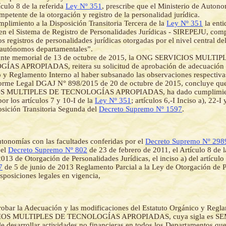
ículo 8 de la referida
Ley Nº 351
, prescribe que el Ministerio de Autono
mpetente de la otorgación y registro de la personalidad jurídica.
plimiento a la Disposición Transitoria Tercera de la
Ley Nº 351
la enti
 en el Sistema de Registro de Personalidades Jurídicas - SIREPEJU, co
s registros de personalidades jurídicas otorgadas por el nivel central de
 autónomos departamentales”.
nte memorial de 13 de octubre de 2015, la ONG SERVICIOS MULTIP
AS APROPIADAS, reitera su solicitud de aprobación de adecuación 
o y Reglamento Interno al haber subsanado las observaciones respectiva
forme Legal DGAJ N° 898/2015 de 20 de octubre de 2015, concluye q
S MULTIPLES DE TECNOLOGÍAS APROPIADAS, ha dado cumplimien
or los artículos 7 y 10-I de la
Ley Nº 351
; artículos 6,-I Inciso a), 22-I 
osición Transitoria Segunda del
Decreto Supremo Nº 1597
.
utonomías con las facultades conferidas por el
Decreto Supremo Nº 298
 el
Decreto Supremo Nº 802
de 23 de febrero de 2011, el Artículo 8 de 
013 de Otorgación de Personalidades Jurídicas, el inciso a) del artículo
7
de 5 de junio de 2013 Reglamento Parcial a la Ley de Otorgación de 
disposiciones legales en vigencia,
obar la Adecuación y las modificaciones del Estatuto Orgánico y Regl
IOS MULTIPLES DE TECNOLOGÍAS APROPIADAS, cuya sigla es S
e desarrollar actividades no financieras en todos los Departamentos q