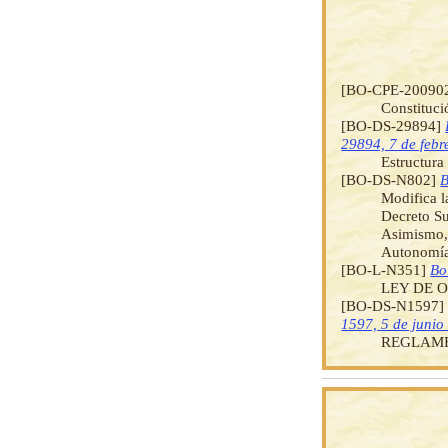
[BO-CPE-20090
Constituci
[BO-DS-29894]
29894, 7 de febr
Estructura
[BO-DS-N802]
B
Modifica l
Decreto Su
Asimismo, 
Autonomía
[BO-L-N351]
Bo
LEY DE 
[BO-DS-N1597
1597, 5 de junio
REGLAME