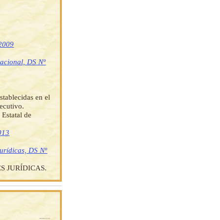
 2009
nacional, DS Nº
stablecidas en el
ecutivo.
 Estatal de
013
jurídicas, DS Nº
 JURÍDICAS.