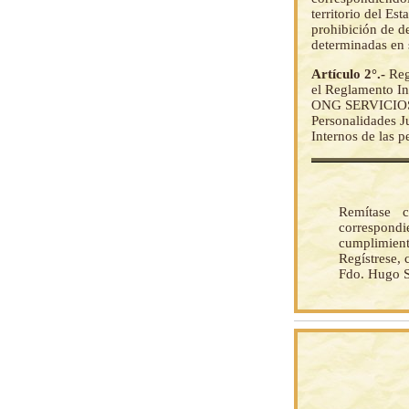
territorio del Es
prohibición de de
determinadas en s
Artículo 2°.-
Reg
el Reglamento In
ONG SERVICIOS
Personalidades J
Internos de las p
Remítase c
correspondi
cumplimient
Regístrese,
Fdo. Hugo 