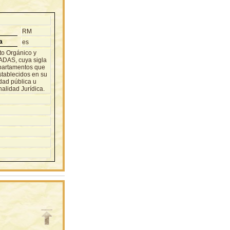
RM
a
es
to Orgánico y
DAS, cuya sigla
epartamentos que
establecidos en su
idad pública u
alidad Jurídica.