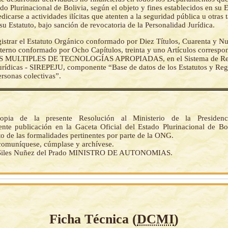
tado Plurinacional de Bolivia, según el objeto y fines establecidos en su E
dicarse a actividades ilícitas que atenten a la seguridad pública u otras 
u Estatuto, bajo sanción de revocatoria de la Personalidad Jurídica.
istrar el Estatuto Orgánico conformado por Diez Títulos, Cuarenta y Nu
terno conformado por Ocho Capítulos, treinta y uno Artículos correspon
 MULTIPLES DE TECNOLOGÍAS APROPIADAS, en el Sistema de Reg
urídicas - SIREPEJU, componente “Base de datos de los Estatutos y Re
ersonas colectivas”.
opia de la presente Resolución al Ministerio de la Presiden
ente publicación en la Gaceta Oficial del Estado Plurinacional de Bol
o de las formalidades pertinentes por parte de la ONG.
 comuníquese, cúmplase y archívese.
Siles Nuñez del Prado MINISTRO DE AUTONOMIAS.
Ficha Técnica (
DCMI
)