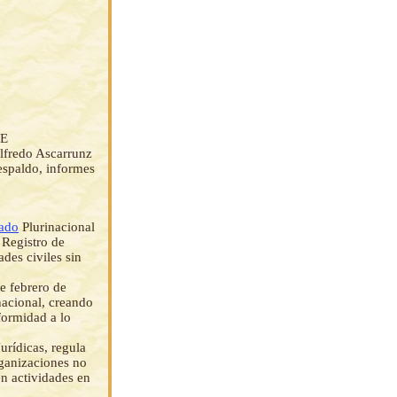
DE
fredo Ascarrunz
espaldo, informes
tado
Plurinacional
 Registro de
des civiles sin
e febrero de
nacional, creando
formidad a lo
rídicas, regula
rganizaciones no
en actividades en