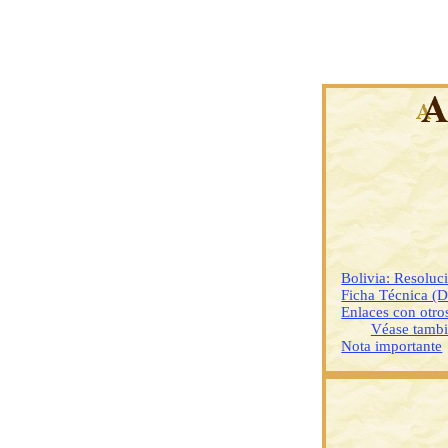
Bolivia: Resoluc
Ficha Técnica (
Enlaces con otr
Véase tamb
Nota importante