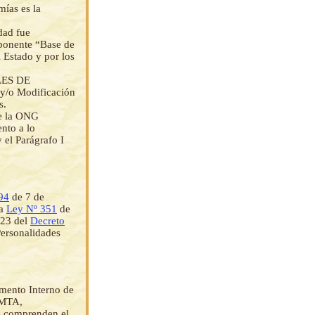
mías es la
dad fue
mponente “Base de
l Estado y por los
LES DE
y/o Modificación
s.
ue la ONG
to a lo
y el Parágrafo I
94
de 7 de
la
Ley Nº 351
de
 23 del
Decreto
Personalidades
amento Interno de
EMTA,
ue comprenden el