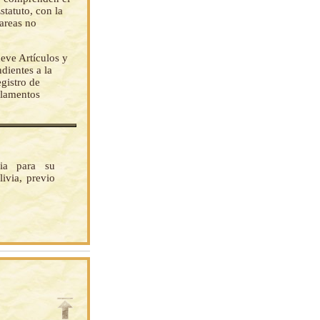
statuto, con la
tareas no
eve Artículos y
dientes a la
istro de
glamentos
cia para su
ivia, previo