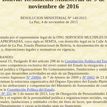
noviembre de 2016
RESOLUCION MINISTERIAL Nº 148/2015
La Paz, 4 de noviembre de 2015
esentada por el representante legal de la ONG SERVICIOS MULTIPLES 
OPIADAS, cuya sigla es SEMTA, con domicilio legal en la Calle Al
udad de La Paz, Estado Plurinacional de Bolivia, la documentación de r
l y, disposiciones legales y normativas en vigencia.
RANDO:
eral 15, Parágrafo II del artículo 298 de la
Constitución Política del Es
como competencia exclusiva del nivel central del Estado la otorgación y
ad jurídica a Organizaciones No Gubernamentales, Fundaciones y entida
ucro que desarrollen actividades en más de un Departamento.
ecretos Supremos
N° 29894
, de 7 de febrero de 2009 y
Nº 0802
de 23 d
rminan la estructura organizativa del Órgano Ejecutivo del Estado Pluri
o las atribuciones y competencias del Ministerio de Autonomías de con
en la
Constitución Política del Estado
.
 Nº 351
de 5 de marzo de 2013, Ley de Otorgación de Personalidades Ju
ión y el registro de la personalidad jurídica a organizaciones sociales, o
tales, fundaciones y entidades civiles sin fines de lucro, que desarroll
Departamento y cuyas actividades sean no financieras.