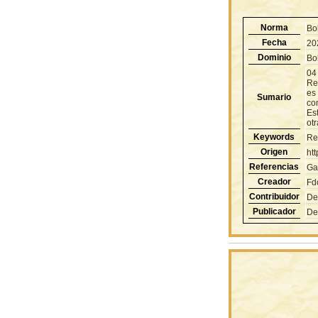
Norma
Bo
Fecha
20
Dominio
Bol
04
Re
es
Sumario
com
Est
otr
Keywords
Re
Origen
ht
Referencias
Ga
Creador
Fd
Contribuidor
De
Publicador
De