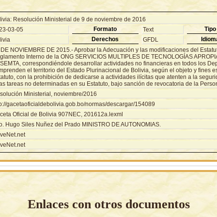
livia: Resolución Ministerial de 9 de noviembre de 2016
Formato
Tipo
23-03-05
Text
Derechos
Idiom
ivia
GFDL
 DE NOVIEMBRE DE 2015.- Aprobar la Adecuación y las modificaciones del Estatu
glamento Interno de la ONG SERVICIOS MULTIPLES DE TECNOLOGÍAS APROPIA
 SEMTA, correspondiéndole desarrollar actividades no financieras en todos los D
prenden el territorio del Estado Plurinacional de Bolivia, según el objeto y fines 
atuto, con la prohibición de dedicarse a actividades ilícitas que atenten a la segur
as tareas no determinadas en su Estatuto, bajo sanción de revocatoria de la Person
solución Ministerial, noviembre/2016
tp://gacetaoficialdebolivia.gob.bo/normas/descargar/154089
ceta Oficial de Bolivia 907NEC, 201612a.lexml
o. Hugo Siles Nuñez del Prado MINISTRO DE AUTONOMIAS.
veNet.net
veNet.net
Enlaces con otros documentos