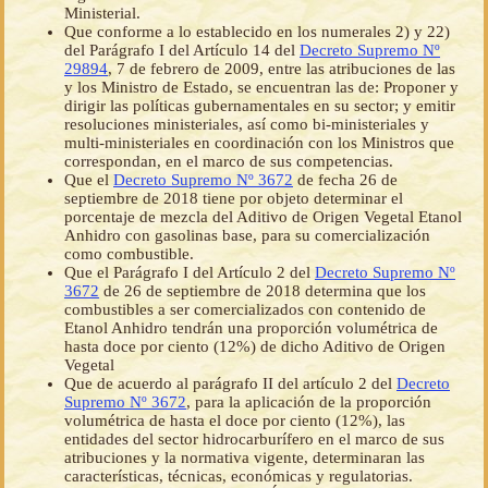
Ministerial.
Que conforme a lo establecido en los numerales 2) y 22)
del Parágrafo I del Artículo 14 del
Decreto Supremo Nº
29894
, 7 de febrero de 2009, entre las atribuciones de las
y los Ministro de Estado, se encuentran las de: Proponer y
dirigir las políticas gubernamentales en su sector; y emitir
resoluciones ministeriales, así como bi-ministeriales y
multi-ministeriales en coordinación con los Ministros que
correspondan, en el marco de sus competencias.
Que el
Decreto Supremo Nº 3672
de fecha 26 de
septiembre de 2018 tiene por objeto determinar el
porcentaje de mezcla del Aditivo de Origen Vegetal Etanol
Anhidro con gasolinas base, para su comercialización
como combustible.
Que el Parágrafo I del Artículo 2 del
Decreto Supremo Nº
3672
de 26 de septiembre de 2018 determina que los
combustibles a ser comercializados con contenido de
Etanol Anhidro tendrán una proporción volumétrica de
hasta doce por ciento (12%) de dicho Aditivo de Origen
Vegetal
Que de acuerdo al parágrafo II del artículo 2 del
Decreto
Supremo Nº 3672
, para la aplicación de la proporción
volumétrica de hasta el doce por ciento (12%), las
entidades del sector hidrocarburífero en el marco de sus
atribuciones y la normativa vigente, determinaran las
características, técnicas, económicas y regulatorias.