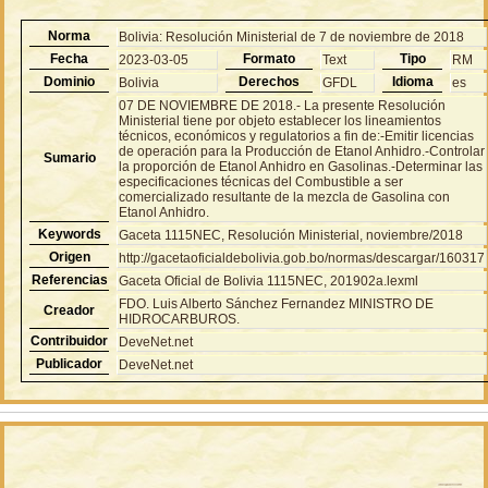
Norma
Bolivia: Resolución Ministerial de 7 de noviembre de 2018
Fecha
Formato
Tipo
2023-03-05
Text
RM
Dominio
Derechos
Idioma
Bolivia
GFDL
es
07 DE NOVIEMBRE DE 2018.- La presente Resolución
Ministerial tiene por objeto establecer los lineamientos
técnicos, económicos y regulatorios a fin de:-Emitir licencias
de operación para la Producción de Etanol Anhidro.-Controlar
Sumario
la proporción de Etanol Anhidro en Gasolinas.-Determinar las
especificaciones técnicas del Combustible a ser
comercializado resultante de la mezcla de Gasolina con
Etanol Anhidro.
Keywords
Gaceta 1115NEC, Resolución Ministerial, noviembre/2018
Origen
http://gacetaoficialdebolivia.gob.bo/normas/descargar/160317
Referencias
Gaceta Oficial de Bolivia 1115NEC, 201902a.lexml
FDO. Luis Alberto Sánchez Fernandez MINISTRO DE
Creador
HIDROCARBUROS.
Contribuidor
DeveNet.net
Publicador
DeveNet.net