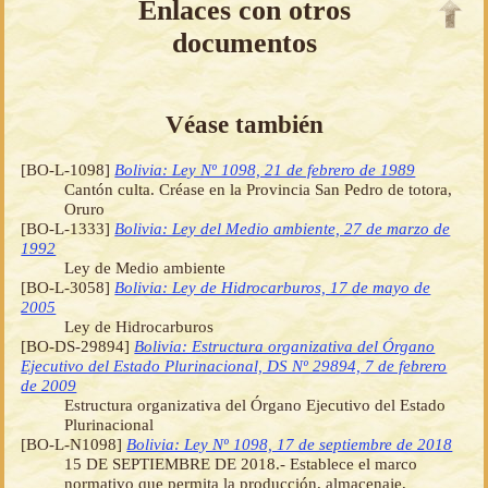
Enlaces con otros
documentos
Véase también
[BO-L-1098]
Bolivia: Ley Nº 1098, 21 de febrero de 1989
Cantón culta. Créase en la Provincia San Pedro de totora,
Oruro
[BO-L-1333]
Bolivia: Ley del Medio ambiente, 27 de marzo de
1992
Ley de Medio ambiente
[BO-L-3058]
Bolivia: Ley de Hidrocarburos, 17 de mayo de
2005
Ley de Hidrocarburos
[BO-DS-29894]
Bolivia: Estructura organizativa del Órgano
Ejecutivo del Estado Plurinacional, DS Nº 29894, 7 de febrero
de 2009
Estructura organizativa del Órgano Ejecutivo del Estado
Plurinacional
[BO-L-N1098]
Bolivia: Ley Nº 1098, 17 de septiembre de 2018
15 DE SEPTIEMBRE DE 2018.- Establece el marco
normativo que permita la producción, almacenaje,