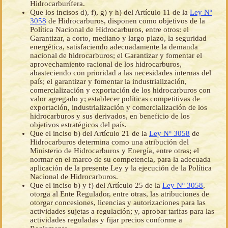
Hidrocarburífera.
Que los incisos d), f), g) y h) del Artículo 11 de la
Ley Nº
3058
de Hidrocarburos, disponen como objetivos de la
Política Nacional de Hidrocarburos, entre otros: el
Garantizar, a corto, mediano y largo plazo, la seguridad
energética, satisfaciendo adecuadamente la demanda
nacional de hidrocarburos; el Garantizar y fomentar el
aprovechamiento racional de los hidrocarburos,
abasteciendo con prioridad a las necesidades internas del
país; el garantizar y fomentar la industrialización,
comercialización y exportación de los hidrocarburos con
valor agregado y; establecer políticas competitivas de
exportación, industrialización y comercialización de los
hidrocarburos y sus derivados, en beneficio de los
objetivos estratégicos del país.
Que el inciso b) del Artículo 21 de la
Ley Nº 3058
de
Hidrocarburos determina como una atribución del
Ministerio de Hidrocarburos y Energía, entre otras; el
normar en el marco de su competencia, para la adecuada
aplicación de la presente Ley y la ejecución de la Política
Nacional de Hidrocarburos.
Que el inciso b) y f) del Artículo 25 de la
Ley Nº 3058
,
otorga al Ente Regulador, entre otras, las atribuciones de
otorgar concesiones, licencias y autorizaciones para las
actividades sujetas a regulación; y, aprobar tarifas para las
actividades reguladas y fijar precios conforme a