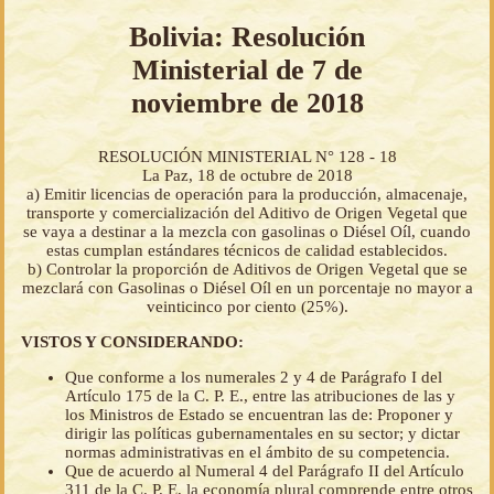
Bolivia: Resolución
Ministerial de 7 de
noviembre de 2018
RESOLUCIÓN MINISTERIAL N° 128 - 18
La Paz, 18 de octubre de 2018
a) Emitir licencias de operación para la producción, almacenaje,
transporte y comercialización del Aditivo de Origen Vegetal que
se vaya a destinar a la mezcla con gasolinas o Diésel Oíl, cuando
estas cumplan estándares técnicos de calidad establecidos.
b) Controlar la proporción de Aditivos de Origen Vegetal que se
mezclará con Gasolinas o Diésel Oíl en un porcentaje no mayor a
veinticinco por ciento (25%).
VISTOS Y CONSIDERANDO:
Que conforme a los numerales 2 y 4 de Parágrafo I del
Artículo 175 de la C. P. E., entre las atribuciones de las y
los Ministros de Estado se encuentran las de: Proponer y
dirigir las políticas gubernamentales en su sector; y dictar
normas administrativas en el ámbito de su competencia.
Que de acuerdo al Numeral 4 del Parágrafo II del Artículo
311 de la C. P. E, la economía plural comprende entre otros