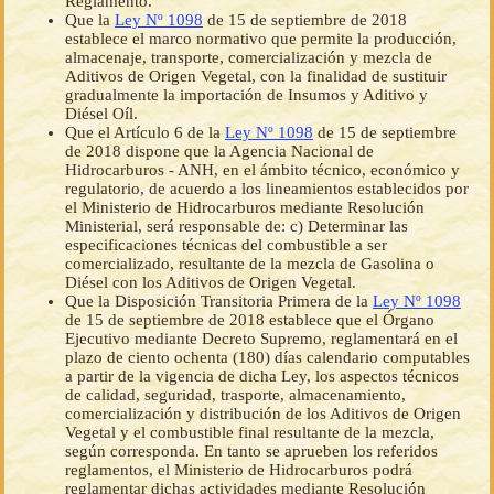
Reglamento.
Que la
Ley Nº 1098
de 15 de septiembre de 2018
establece el marco normativo que permite la producción,
almacenaje, transporte, comercialización y mezcla de
Aditivos de Origen Vegetal, con la finalidad de sustituir
gradualmente la importación de Insumos y Aditivo y
Diésel Oíl.
Que el Artículo 6 de la
Ley Nº 1098
de 15 de septiembre
de 2018 dispone que la Agencia Nacional de
Hidrocarburos - ANH, en el ámbito técnico, económico y
regulatorio, de acuerdo a los lineamientos establecidos por
el Ministerio de Hidrocarburos mediante Resolución
Ministerial, será responsable de: c) Determinar las
especificaciones técnicas del combustible a ser
comercializado, resultante de la mezcla de Gasolina o
Diésel con los Aditivos de Origen Vegetal.
Que la Disposición Transitoria Primera de la
Ley Nº 1098
de 15 de septiembre de 2018 establece que el Órgano
Ejecutivo mediante Decreto Supremo, reglamentará en el
plazo de ciento ochenta (180) días calendario computables
a partir de la vigencia de dicha Ley, los aspectos técnicos
de calidad, seguridad, trasporte, almacenamiento,
comercialización y distribución de los Aditivos de Origen
Vegetal y el combustible final resultante de la mezcla,
según corresponda. En tanto se aprueben los referidos
reglamentos, el Ministerio de Hidrocarburos podrá
reglamentar dichas actividades mediante Resolución