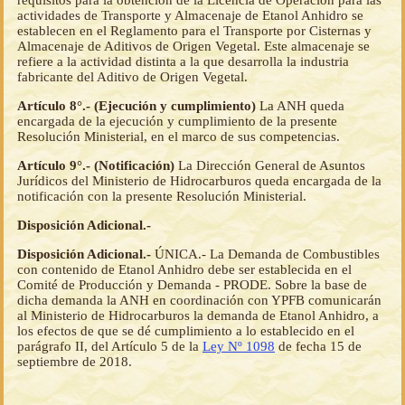
requisitos para la obtención de la Licencia de Operación para las
actividades de Transporte y Almacenaje de Etanol Anhidro se
establecen en el Reglamento para el Transporte por Cisternas y
Almacenaje de Aditivos de Origen Vegetal. Este almacenaje se
refiere a la actividad distinta a la que desarrolla la industria
fabricante del Aditivo de Origen Vegetal.
Artículo 8°.- (Ejecución y cumplimiento)
La ANH queda
encargada de la ejecución y cumplimiento de la presente
Resolución Ministerial, en el marco de sus competencias.
Artículo 9°.- (Notificación)
La Dirección General de Asuntos
Jurídicos del Ministerio de Hidrocarburos queda encargada de la
notificación con la presente Resolución Ministerial.
Disposición Adicional.-
Disposición Adicional.-
ÚNICA.- La Demanda de Combustibles
con contenido de Etanol Anhidro debe ser establecida en el
Comité de Producción y Demanda - PRODE. Sobre la base de
dicha demanda la ANH en coordinación con YPFB comunicarán
al Ministerio de Hidrocarburos la demanda de Etanol Anhidro, a
los efectos de que se dé cumplimiento a lo establecido en el
parágrafo II, del Artículo 5 de la
Ley Nº 1098
de fecha 15 de
septiembre de 2018.