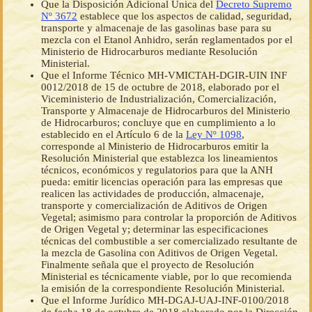
Que la Disposición Adicional Única del
Decreto Supremo
Nº 3672
establece que los aspectos de calidad, seguridad,
transporte y almacenaje de las gasolinas base para su
mezcla con el Etanol Anhidro, serán reglamentados por el
Ministerio de Hidrocarburos mediante Resolución
Ministerial.
Que el Informe Técnico MH-VMICTAH-DGIR-UIN INF
0012/2018 de 15 de octubre de 2018, elaborado por el
Viceministerio de Industrialización, Comercialización,
Transporte y Almacenaje de Hidrocarburos del Ministerio
de Hidrocarburos; concluye que en cumplimiento a lo
establecido en el Artículo 6 de la
Ley Nº 1098
,
corresponde al Ministerio de Hidrocarburos emitir la
Resolución Ministerial que establezca los lineamientos
técnicos, económicos y regulatorios para que la ANH
pueda: emitir licencias operación para las empresas que
realicen las actividades de producción, almacenaje,
transporte y comercialización de Aditivos de Origen
Vegetal; asimismo para controlar la proporción de Aditivos
de Origen Vegetal y; determinar las especificaciones
técnicas del combustible a ser comercializado resultante de
la mezcla de Gasolina con Aditivos de Origen Vegetal.
Finalmente señala que el proyecto de Resolución
Ministerial es técnicamente viable, por lo que recomienda
la emisión de la correspondiente Resolución Ministerial.
Que el Informe Jurídico MH-DGAJ-UAJ-INF-0100/2018