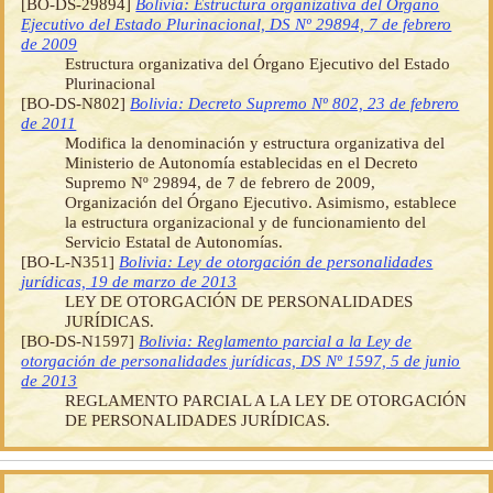
[BO-DS-29894]
Bolivia: Estructura organizativa del Órgano
Ejecutivo del Estado Plurinacional, DS Nº 29894, 7 de febrero
de 2009
Estructura organizativa del Órgano Ejecutivo del Estado
Plurinacional
[BO-DS-N802]
Bolivia: Decreto Supremo Nº 802, 23 de febrero
de 2011
Modifica la denominación y estructura organizativa del
Ministerio de Autonomía establecidas en el Decreto
Supremo Nº 29894, de 7 de febrero de 2009,
Organización del Órgano Ejecutivo. Asimismo, establece
la estructura organizacional y de funcionamiento del
Servicio Estatal de Autonomías.
[BO-L-N351]
Bolivia: Ley de otorgación de personalidades
jurídicas, 19 de marzo de 2013
LEY DE OTORGACIÓN DE PERSONALIDADES
JURÍDICAS.
[BO-DS-N1597]
Bolivia: Reglamento parcial a la Ley de
otorgación de personalidades jurídicas, DS Nº 1597, 5 de junio
de 2013
REGLAMENTO PARCIAL A LA LEY DE OTORGACIÓN
DE PERSONALIDADES JURÍDICAS.