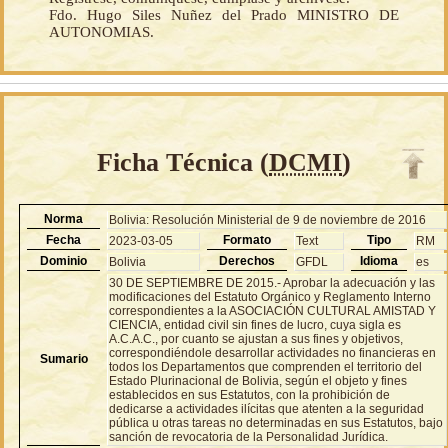
Fdo. Hugo Siles Nuñez del Prado MINISTRO DE
AUTONOMIAS.
Ficha Técnica (
DCMI
)
Norma
Bolivia: Resolución Ministerial de 9 de noviembre de 2016
Fecha
Formato
Tipo
2023-03-05
Text
RM
Dominio
Derechos
Idioma
Bolivia
GFDL
es
30 DE SEPTIEMBRE DE 2015.- Aprobar la adecuación y las
modificaciones del Estatuto Orgánico y Reglamento Interno
correspondientes a la ASOCIACIÓN CULTURAL AMISTAD Y
CIENCIA, entidad civil sin fines de lucro, cuya sigla es
A.C.A.C., por cuanto se ajustan a sus fines y objetivos,
correspondiéndole desarrollar actividades no financieras en
Sumario
todos los Departamentos que comprenden el territorio del
Estado Plurinacional de Bolivia, según el objeto y fines
establecidos en sus Estatutos, con la prohibición de
dedicarse a actividades ilícitas que atenten a la seguridad
pública u otras tareas no determinadas en sus Estatutos, bajo
sanción de revocatoria de la Personalidad Jurídica.