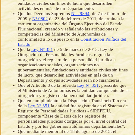
entidades civiles sin fines de lucro que desarrollen
actividades en más de un Departamento.
Que los Decretos Supremos
N° 29894
, de 7 de febrero de
2009 y
Nº 0802
de 23 de febrero de 2011, determinan la
estructura organizativa del Órgano Ejecutivo del Estado
Plurinacional, creando y señalando las atribuciones y
competencias del Ministerio de Autonomías de
conformidad a lo dispuesto en la
Constitución Política del
Estado
.
Que la
Ley Nº 351
de 5 de marzo de 2013, Ley de
Otorgación de Personalidades Jurídicas, regula la
otorgación y el registro de la personalidad jurídica a
organizaciones sociales, organizaciones no
gubernamentales, fundaciones y entidades civiles sin fines
de lucro, que desarrollen actividades en más de un
Departamento y cuyas actividades sean no financieras.
Que el Artículo 8 de la referida
Ley Nº 351
, prescribe que
el Ministerio de Autonomías es la entidad competente de la
otorgación y registro de la personalidad jurídica.
Que en cumplimiento a la Disposición Transitoria Tercera
de la
Ley Nº 351
la entidad fue registrada en el Sistema de
Registro de Personalidades Jurídicas - SIREPEJU,
componente “Base de Datos de los registros de
personalidades jurídicas otorgadas por el nivel central del
Estado y por los gobiernos autónomos departamentales”.
Que mediante memorial de 18 de agosto de 2015, el