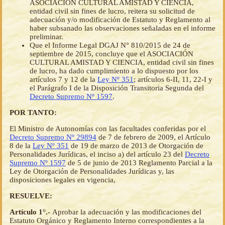
ASOCIACIÓN CULTURAL AMISTAD Y CIENCIA,
entidad civil sin fines de lucro, reitera su solicitud de
adecuación y/o modificación de Estatuto y Reglamento al
haber subsanado las observaciones señaladas en el informe
preliminar.
Que el Informe Legal DGAJ N° 810/2015 de 24 de
septiembre de 2015, concluye que el ASOCIACIÓN
CULTURAL AMISTAD Y CIENCIA, entidad civil sin fines
de lucro, ha dado cumplimiento a lo dispuesto por los
artículos 7 y 12 de la
Ley Nº 351
; artículos 6-II, 11, 22-I y
el Parágrafo I de la Disposición Transitoria Segunda del
Decreto Supremo Nº 1597
.
POR TANTO:
El Ministro de Autonomías con las facultades conferidas por el
Decreto Supremo Nº 29894
de 7 de febrero de 2009, el Artículo
8 de la
Ley Nº 351
de 19 de marzo de 2013 de Otorgación de
Personalidades Jurídicas, el inciso a) del artículo 23 del
Decreto
Supremo Nº 1597
de 5 de junio de 2013 Reglamento Parcial a la
Ley de Otorgación de Personalidades Jurídicas y, las
disposiciones legales en vigencia,
RESUELVE:
Artículo 1°.-
Aprobar la adecuación y las modificaciones del
Estatuto Orgánico y Reglamento Interno correspondientes a la