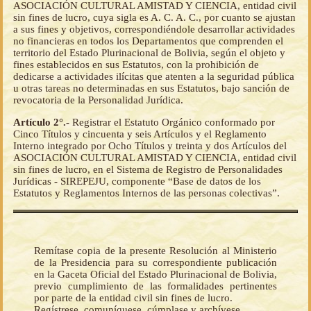
ASOCIACIÓN CULTURAL AMISTAD Y CIENCIA, entidad civil
sin fines de lucro, cuya sigla es A. C. A. C., por cuanto se ajustan
a sus fines y objetivos, correspondiéndole desarrollar actividades
no financieras en todos los Departamentos que comprenden el
territorio del Estado Plurinacional de Bolivia, según el objeto y
fines establecidos en sus Estatutos, con la prohibición de
dedicarse a actividades ilícitas que atenten a la seguridad pública
u otras tareas no determinadas en sus Estatutos, bajo sanción de
revocatoria de la Personalidad Jurídica.
Artículo 2°.-
Registrar el Estatuto Orgánico conformado por
Cinco Títulos y cincuenta y seis Artículos y el Reglamento
Interno integrado por Ocho Títulos y treinta y dos Artículos del
ASOCIACIÓN CULTURAL AMISTAD Y CIENCIA, entidad civil
sin fines de lucro, en el Sistema de Registro de Personalidades
Jurídicas - SIREPEJU, componente “Base de datos de los
Estatutos y Reglamentos Internos de las personas colectivas”.
Remítase copia de la presente Resolución al Ministerio
de la Presidencia para su correspondiente publicación
en la Gaceta Oficial del Estado Plurinacional de Bolivia,
previo cumplimiento de las formalidades pertinentes
por parte de la entidad civil sin fines de lucro.
Regístrese, comuníquese, cúmplase y archívese.