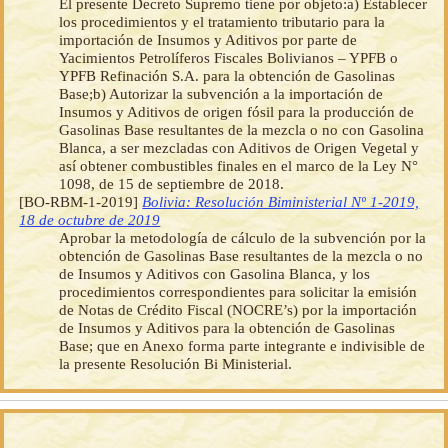
El presente Decreto Supremo tiene por objeto:a) Establecer
los procedimientos y el tratamiento tributario para la
importación de Insumos y Aditivos por parte de
Yacimientos Petrolíferos Fiscales Bolivianos – YPFB o
YPFB Refinación S.A. para la obtención de Gasolinas
Base;b) Autorizar la subvención a la importación de
Insumos y Aditivos de origen fósil para la producción de
Gasolinas Base resultantes de la mezcla o no con Gasolina
Blanca, a ser mezcladas con Aditivos de Origen Vegetal y
así obtener combustibles finales en el marco de la Ley N°
1098, de 15 de septiembre de 2018.
[BO-RBM-1-2019]
Bolivia: Resolución Biministerial Nº 1-2019,
18 de octubre de 2019
Aprobar la metodología de cálculo de la subvención por la
obtención de Gasolinas Base resultantes de la mezcla o no
de Insumos y Aditivos con Gasolina Blanca, y los
procedimientos correspondientes para solicitar la emisión
de Notas de Crédito Fiscal (NOCRE’s) por la importación
de Insumos y Aditivos para la obtención de Gasolinas
Base; que en Anexo forma parte integrante e indivisible de
la presente Resolución Bi Ministerial.