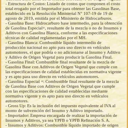
- Estructura de Costos: Listado de costos que componen el costo
total erogado por el Importador para obtener las Gasolinas Base,
establecido en la Resolución Ministerial N° 107-19 de 19 de
agosto de 2019, emitida por el Ministerio de Hidrocarburos.
- Gasolina Base: Hidrocarburo base intermedio, para la obtención
de Gasolina Especial+, resultante de la mezcla o no de Insumos y
Aditivos con Gasolina Blanca, conforme a las especificaciones
técnicas de calidad reglamentadas por el MH.
- Gasolina Blanca: Combustible líquido intermedio de
producción nacional no apto para uso directo en vehículos
automotores, el que podría o no adicionarse al Insumo y Aditivo
y Aditivo de Origen Vegetal para producir la Gasolina Final.
- Gasolina Final: Combustible final resultante de la mezcla de
Gasolina Base con Aditivos de Origen Vegetal que cumple con
las especificaciones de calidad establecidas en normativa vigente
y es apto para uso directo en vehículos automotores.
- Gasolina Especial +: Combustible final resultante de la mezcla
de Gasolina Base con Aditivos de Origen Vegetal que cumple
con las especificaciones de calidad establecidas mediante
normativa vigente y es apto para uso directo en vehículos
automotores.
- Gross Up: Es la inclusión del impuesto equivalente al IVA al
monto de subvención del Insumo y Aditivo importado.
- Importador: Empresa encargada de realizar la importación de
Insumos y Aditivos, ya sea YPFB o YPFB Refinación S. A.
- Insumos y Aditivos: Combustible líquido importado de origen