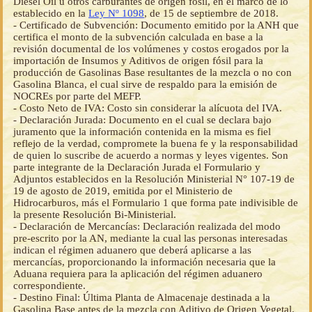
Diésel Oíl u otros carburantes de origen fósil, en el marco de lo
establecido en la
Ley Nº 1098
, de 15 de septiembre de 2018.
- Certificado de Subvención: Documento emitido por la ANH que
certifica el monto de la subvención calculada en base a la
revisión documental de los volúmenes y costos erogados por la
importación de Insumos y Aditivos de origen fósil para la
producción de Gasolinas Base resultantes de la mezcla o no con
Gasolina Blanca, el cual sirve de respaldo para la emisión de
NOCREs por parte del MEFP.
- Costo Neto de IVA: Costo sin considerar la alícuota del IVA.
- Declaración Jurada: Documento en el cual se declara bajo
juramento que la información contenida en la misma es fiel
reflejo de la verdad, compromete la buena fe y la responsabilidad
de quien lo suscribe de acuerdo a normas y leyes vigentes. Son
parte integrante de la Declaración Jurada el Formulario y
Adjuntos establecidos en la Resolución Ministerial N° 107-19 de
19 de agosto de 2019, emitida por el Ministerio de
Hidrocarburos, más el Formulario 1 que forma pate indivisible de
la presente Resolución Bi-Ministerial.
- Declaración de Mercancías: Declaración realizada del modo
pre-escrito por la AN, mediante la cual las personas interesadas
indican el régimen aduanero que deberá aplicarse a las
mercancías, proporcionando la información necesaria que la
Aduana requiera para la aplicación del régimen aduanero
correspondiente.
- Destino Final: Última Planta de Almacenaje destinada a la
Gasolina Base antes de la mezcla con Aditivo de Origen Vegetal.