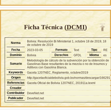
Ficha Técnica (
DCMI
)
Bolivia: Resolución Bi Ministerial 1, octubre 18 de 2019, 18
Norma
de octubre de 2019
Fecha
Formato
Tipo
2023-03-05
Text
RE
Dominio
Derechos
Idioma
Bolivia
GFDL
es
Metodología de cálculo de la subvención por la obtención de
Sumario
Gasolinas Base resultantes de la mezcla o no de Insumos y
Aditivos con Gasolina Blanca.
Keywords
Gaceta 1207NEC, Reglamento, octubre/2019
Origen
http://gacetaoficialdebolivia.gob.bo/normas/descargar/166291
Referencias
Gaceta Oficial de Bolivia 1207NEC, 201911a.lexml
Creador
Contribuidor
DeveNet.net
Publicador
DeveNet.net