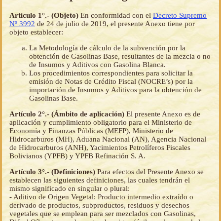
Artículo 1°.- (Objeto)
En conformidad con el
Decreto Supremo
Nº 3992
de 24 de julio de 2019, el presente Anexo tiene por
objeto establecer:
La Metodología de cálculo de la subvención por la
obtención de Gasolinas Base, resultantes de la mezcla o no
de Insumos y Aditivos con Gasolina Blanca.
Los procedimientos correspondientes para solicitar la
emisión de Notas de Crédito Fiscal (NOCRE’s) por la
importación de Insumos y Aditivos para la obtención de
Gasolinas Base.
Artículo 2°.- (Ámbito de aplicación)
El presente Anexo es de
aplicación y cumplimiento obligatorio para el Ministerio de
Economía y Finanzas Públicas (MEFP), Ministerio de
Hidrocarburos (MH), Aduana Nacional (AN), Agencia Nacional
de Hidrocarburos (ANH), Yacimientos Petrolíferos Fiscales
Bolivianos (YPFB) y YPFB Refinación S. A.
Artículo 3°.- (Definiciones)
Para efectos del Presente Anexo se
establecen las siguientes definiciones, las cuales tendrán el
mismo significado en singular o plural:
- Aditivo de Origen Vegetal: Producto intermedio extraído o
derivado de productos, subproductos, residuos y desechos
vegetales que se emplean para ser mezclados con Gasolinas,