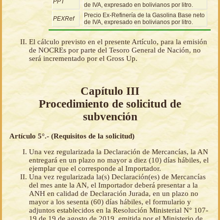
PPT
de IVA, expresado en bolivianos por litro.
Precio Ex-Refinería de la Gasolina Base neto
PEXRef
de IVA, expresado en bolivianos por litro.
El cálculo previsto en el presente Artículo, para la emisión
de NOCREs por parte del Tesoro General de Nación, no
será incrementado por el Gross Up.
Capítulo III
Procedimiento de solicitud de
subvención
Artículo 5°.- (Requisitos de la solicitud)
Una vez regularizada la Declaración de Mercancías, la AN
entregará en un plazo no mayor a diez (10) días hábiles, el
ejemplar que el corresponde al Importador.
Una vez regularizada la(s) Declaración(es) de Mercancías
del mes ante la AN, el Importador deberá presentar a la
ANH en calidad de Declaración Jurada, en un plazo no
mayor a los sesenta (60) días hábiles, el formulario y
adjuntos establecidos en la Resolución Ministerial N° 107-
19 de 19 de agosto de 2019, emitida por el Ministerio de