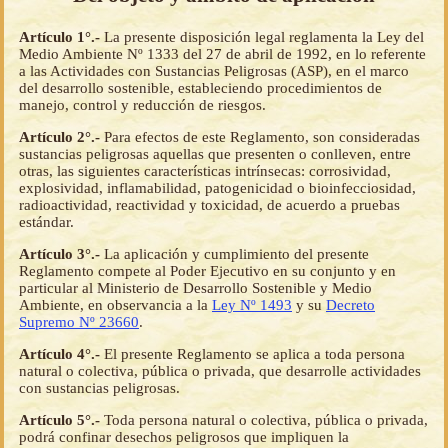
Artículo 1°.-
La presente disposición legal reglamenta la Ley del
Medio Ambiente Nº 1333 del 27 de abril de 1992, en lo referente
a las Actividades con Sustancias Peligrosas (ASP), en el marco
del desarrollo sostenible, estableciendo procedimientos de
manejo, control y reducción de riesgos.
Artículo 2°.-
Para efectos de este Reglamento, son consideradas
sustancias peligrosas aquellas que presenten o conlleven, entre
otras, las siguientes características intrínsecas: corrosividad,
explosividad, inflamabilidad, patogenicidad o bioinfecciosidad,
radioactividad, reactividad y toxicidad, de acuerdo a pruebas
estándar.
Artículo 3°.-
La aplicación y cumplimiento del presente
Reglamento compete al Poder Ejecutivo en su conjunto y en
particular al Ministerio de Desarrollo Sostenible y Medio
Ambiente, en observancia a la
Ley Nº 1493
y su
Decreto
Supremo Nº 23660
.
Artículo 4°.-
El presente Reglamento se aplica a toda persona
natural o colectiva, pública o privada, que desarrolle actividades
con sustancias peligrosas.
Artículo 5°.-
Toda persona natural o colectiva, pública o privada,
podrá confinar desechos peligrosos que impliquen la