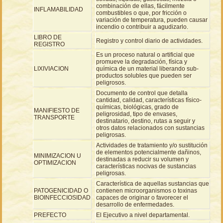
combinación de ellas, fácilmente
INFLAMABILIDAD
combustibles o que, por fricción o
variación de temperatura, pueden causar
incendio o contribuir a agudizarlo.
LIBRO DE
Registro y control diario de actividades.
REGISTRO
Es un proceso natural o artificial que
promueve la degradación, física y
LIXIVIACION
química de un material liberando sub-
productos solubles que pueden ser
peligrosos.
Documento de control que detalla
cantidad, calidad, características físico-
químicas, biológicas, grado de
MANIFIESTO DE
peligrosidad, tipo de envases,
TRANSPORTE
destinatario, destino, rutas a seguir y
otros datos relacionados con sustancias
peligrosas.
Actividades de tratamiento y/o sustitución
de elementos potencialmente dañinos,
MINIMIZACION U
destinadas a reducir su volumen y
OPTIMIZACION
características nocivas de sustancias
peligrosas.
Característica de aquellas sustancias que
PATOGENICIDAD O
contienen microorganismos o toxinas
BlOINFECCIOSIDAD
capaces de originar o favorecer el
desarrollo de enfermedades.
PREFECTO
El Ejecutivo a nivel departamental.