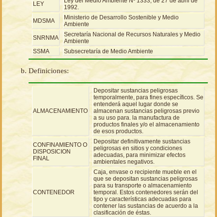
Ley del Medio Ambiente Nº 1333, de 27 de abril de
LEY
1992.
Ministerio de Desarrollo Sostenible y Medio
MDSMA
Ambiente
Secretaría Nacional de Recursos Naturales y Medio
SNRNMA
Ambiente
SSMA
Subsecretaría de Medio Ambiente
Definiciones:
Depositar sustancias peligrosas
temporalmente, para fines específicos. Se
entenderá aquel lugar donde se
ALMACENAMIENTO
almacenan sustancias peligrosas previo
a su uso para. la manufactura de
productos finales y/o el almacenamiento
de esos productos.
Depositar definitivamente sustancias
CONFINAMIENTO O
peligrosas en sitios y condiciones
DISPOSICION
adecuadas, para minimizar efectos
FINAL
ambientales negativos.
Caja, envase o recipiente mueble en el
que se depositan sustancias peligrosas
para su transporte o almacenamiento
CONTENEDOR
temporal. Estos contenedores serán del
tipo y características adecuadas para
contener las sustancias de acuerdo a la
clasificación de éstas.