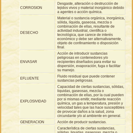
Desgaste, alteración o destrucción de
CORROSION
tejidos vivos y material inorgánico debido
a agentes o acción química.
Material o sustancia orgánica, inorgánica,
sólida, líquida, gaseosa, mezcla o
combinación de ellas, resultante de
actividad industrial, científica o
DESECHO
tecnológica, que carece de interés
económico y debe ser alternativamente,
objeto de confinamiento o disposición
final.
Acción de introducir sustancias
peligrosas en contenedores y/o
ENVASAR
recipientes diseñados para evitar su
dispersión, evaporación, fuga o facilitar
su manejo.
Fluido residual que puede contener
EFLUENTE
sustancias peligrosas.
Capacidad de ciertas sustancias, sólidas,
liquidas, gaseosas, mezcla o
combinación de ellas, por la cual pueden
por si mismas emitir, mediante reacción
EXPLOSIVIDAD
química, un gas a temperatura, presión y
velocidad tales que las hace susceptibles
de provocar daños a la salud, zona
circundante y/o al ambiente en general.
GENERACION
Acción de producir sustancias.
Característica de ciertas sustancias,
sólidas, liquidas, gaseosas, mezcla o