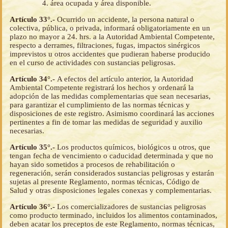
área ocupada y área disponible.
Artículo 33°.-
Ocurrido un accidente, la persona natural o
colectiva, pública, o privada, informará obligatoriamente en un
plazo no mayor a 24. hrs. a la Autoridad Ambiental Competente,
respecto a derrames, filtraciones, fugas, impactos sinérgicos
imprevistos u otros accidentes que pudieran haberse producido
en el curso de actividades con sustancias peligrosas.
Artículo 34°.-
A efectos del artículo anterior, la Autoridad
Ambiental Competente registrará los hechos y ordenará la
adopción de las medidas complementarias que sean necesarias,
para garantizar el cumplimiento de las normas técnicas y
disposiciones de este registro. Asimismo coordinará las acciones
pertinentes a fin de tomar las medidas de seguridad y auxilio
necesarias.
Artículo 35°.-
Los productos químicos, biológicos u otros, que
tengan fecha de vencimiento o caducidad determinada y que no
hayan sido sometidos a procesos de rehabilitación o
regeneración, serán considerados sustancias peligrosas y estarán
sujetas al presente Reglamento, normas técnicas, Código de
Salud y otras disposiciones legales conexas y complementarias.
Artículo 36°.-
Los comercializadores de sustancias peligrosas
como producto terminado, incluidos los alimentos contaminados,
deben acatar los preceptos de este Reglamento, normas técnicas,