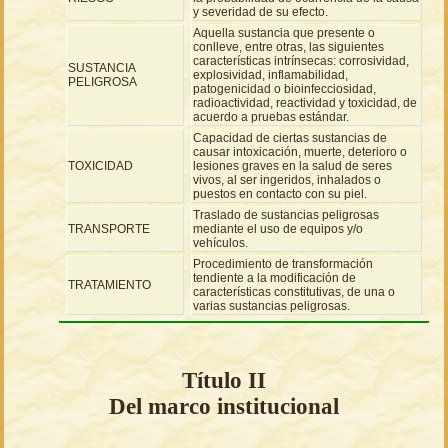
y severidad de su efecto.
Aquella sustancia que presente o
conlleve, entre otras, las siguientes
características intrínsecas: corrosividad,
SUSTANCIA
explosividad, inflamabilidad,
PELIGROSA
patogenicidad o bioinfecciosidad,
radioactividad, reactividad y toxicidad, de
acuerdo a pruebas estándar.
Capacidad de ciertas sustancias de
causar intoxicación, muerte, deterioro o
TOXICIDAD
lesiones graves en la salud de seres
vivos, al ser ingeridos, inhalados o
puestos en contacto con su piel.
Traslado de sustancias peligrosas
TRANSPORTE
mediante el uso de equipos y/o
vehículos.
Procedimiento de transformación
tendiente a la modificación de
TRATAMIENTO
características constitutivas, de una o
varias sustancias peligrosas.
Título II
Del marco institucional