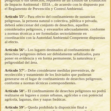
peligrosas o sus desechos, requieren de un Estudio de Evaluación
de Impacto Ambiental - EEIA -, de acuerdo con lo dispuesto por
el Reglamento de Prevención y Control Ambiental.
Artículo 55°.-
Para efecto del confinamiento de sustancias
peligrosas, la persona natural o colectiva, pública o privada,
deberá seleccionar del conjunto de desechos, aquellos
considerados peligrosos, y envasarlos adecuadamente, conforme
a normas técnicas a ser formuladas sectorialmente en
coordinación con la Autoridad Ambiental Competente dispuestas
al efecto.
Artículo 56°.-
Los lugares destinados al confinamiento de
desechos peligrosos deben ser debidamente señalizados, para
poner en evidencia y en forma permanente, la naturaleza y
peligrosidad del área.
Artículo 57°.-
Debe considerarse medidas preventivas, de
recolección y tratamiento de los lixiviados que pudieran
generarse en el lugar de confinamiento de desechos peligrosos,
conforme a normas técnicas correspondientes.
Artículo 58°.-
El confinamiento de desechos peligrosos no podrá
realizarse en lugares o zonas urbanas, agrícolas o con potencial
agrícola, lagunas, ríos y napas freáticas.
Artículo 59°.-
Queda prohibida la disposición final o