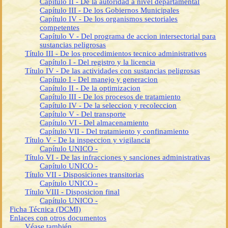
Capítulo II - De la autoridad a nivel departamental
Capítulo III - De los Gobiernos Municipales
Capítulo IV - De los organismos sectoriales
competentes
Capítulo V - Del programa de accion intersectorial para
sustancias peligrosas
Título III - De los procedimientos tecnico administrativos
Capítulo I - Del registro y la licencia
Título IV - De las actividades con sustancias peligrosas
Capítulo I - Del manejo y generacion
Capítulo II - De la optimizacion
Capítulo III - De los procesos de tratamiento
Capítulo IV - De la seleccion y recoleccion
Capítulo V - Del transporte
Capítulo VI - Del almacenamiento
Capítulo VII - Del tratamiento y confinamiento
Título V - De la inspeccion y vigilancia
Capítulo UNICO -
Título VI - De las infracciones y sanciones administrativas
Capítulo UNICO -
Título VII - Disposiciones transitorias
Capítulo UNICO -
Título VIII - Disposicion final
Capítulo UNICO -
Ficha Técnica (DCMI)
Enlaces con otros documentos
Véase también