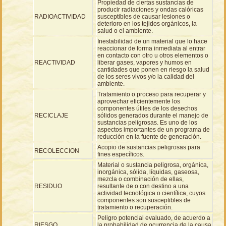
Propiedad de ciertas sustancias de
producir radiaciones y ondas calóricas
RADIOACTIVIDAD
susceptibles de causar lesiones o
deterioro en los tejidos orgánicos, la
salud o el ambiente.
Inestabilidad de un material que lo hace
reaccionar de forma inmediata al entrar
en contacto con otro u otros elementos o
REACTIVIDAD
liberar gases, vapores y humos en
cantidades que ponen en riesgo la salud
de los seres vivos y/o la calidad del
ambiente.
Tratamiento o proceso para recuperar y
aprovechar eficientemente los
componentes útiles de los desechos
RECICLAJE
sólidos generados durante el manejo de
sustancias peligrosas. Es uno de los
aspectos importantes de un programa de
reducción en la fuente de generación.
Acopio de sustancias peligrosas para
RECOLECCION
fines específicos.
Material o sustancia peligrosa, orgánica,
inorgánica, sólida, líquidas, gaseosa,
mezcla o combinación de ellas,
RESIDUO
resultante de o con destino a una
actividad tecnológica o científica, cuyos
componentes son susceptibles de
tratamiento o recuperación.
Peligro potencial evaluado, de acuerdo a
RIESGO
la probabilidad de ocurrencia de la causa