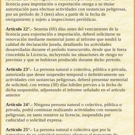
licencia para importación o exportación otorga a su titular
autorización para efectuar actividades con sustancias peligrosas,
por un período de 3 (tres) años a partir de la fecha de
otorgamiento y sujeto a inspecciones periódicas.
Artículo 22°.-
Sesenta (60) días antes del vencimiento de la
licencia para exportación e importación, deberá solicitarse su
renovación mediante memorial junto al informe que tendrá la
calidad de declaración jurada, detallando las actividades
desarrolladas durante el período transcurrido, desde que le fuera
concedida la Licencia, incluyendo las situaciones de riesgo no
previstas y que se hubieran producido durante dicho periodo.
Artículo 23°.-
La persona natural o colectiva, pública o privada,
autorizada que desee suspender temporal o definitivamente sus
actividades con sustancias peligrosas, deberá presentar memorial
de solicitud, con treinta (30) días hábiles previos a la fecha de
dicha suspensión, adjuntando el informe señalado en el articulo
anterior
Artículo 24°.-
Ninguna persona natural o colectiva, pública o
privada, podrá continuar realizando actividades con sustancia
peligrosas, en tanto renueve su licencia, suspendida por
caducidad o solicitud expresa.
Artículo 25°.-
La persona natural o colectiva que por la
naturaleza de su actividad requiera efectuar el transporte de