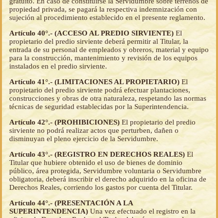
gratuito. En caso de constituirse la Servidumbre sobre terrenos de
propiedad privada, se pagará la respectiva indemnización con
sujeción al procedimiento establecido en el presente reglamento.
Artículo 40°.- (ACCESO AL PREDIO SIRVIENTE)
El
propietario del predio sirviente deberá permitir al Titular, la
entrada de su personal de empleados y obreros, material y equipo
para la construcción, mantenimiento y revisión de los equipos
instalados en el predio sirviente.
Artículo 41°.- (LIMITACIONES AL PROPIETARIO)
El
propietario del predio sirviente podrá efectuar plantaciones,
construcciones y obras de otra naturaleza, respetando las normas
técnicas de seguridad establecidas por la Superintendencia.
Artículo 42°.- (PROHIBICIONES)
El propietario del predio
sirviente no podrá realizar actos que perturben, dañen o
disminuyan el pleno ejercicio de la Servidumbre.
Artículo 43°.- (REGISTRO EN DERECHOS REALES)
El
Titular que hubiere obtenido el uso de bienes de dominio
público, área protegida, Servidumbre voluntaria o Servidumbre
obligatoria, deberá inscribir el derecho adquirido en la oficina de
Derechos Reales, corriendo los gastos por cuenta del Titular.
Artículo 44°.- (PRESENTACIÓN A LA
SUPERINTENDENCIA)
Una vez efectuado el registro en la