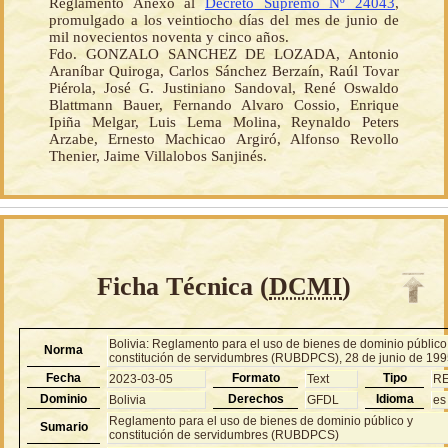
Reglamento Anexo al
Decreto Supremo Nº 24043
,
promulgado a los veintiocho días del mes de junio de
mil novecientos noventa y cinco años.
Fdo. GONZALO SANCHEZ DE LOZADA, Antonio
Araníbar Quiroga, Carlos Sánchez Berzaín, Raúl Tovar
Piérola, José G. Justiniano Sandoval, René Oswaldo
Blattmann Bauer, Fernando Alvaro Cossio, Enrique
Ipiña Melgar, Luis Lema Molina, Reynaldo Peters
Arzabe, Ernesto Machicao Argiró, Alfonso Revollo
Thenier, Jaime Villalobos Sanjinés.
Ficha Técnica (
DCMI
)
Bolivia: Reglamento para el uso de bienes de dominio público
Norma
constitución de servidumbres (RUBDPCS), 28 de junio de 19
Fecha
Formato
Tipo
2023-03-05
Text
R
Dominio
Derechos
Idioma
Bolivia
GFDL
es
Reglamento para el uso de bienes de dominio público y
Sumario
constitución de servidumbres (RUBDPCS)