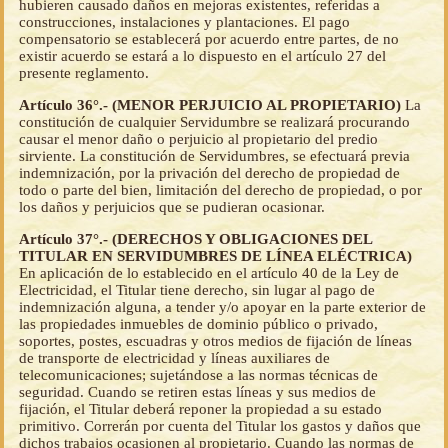
hubieren causado daños en mejoras existentes, referidas a
construcciones, instalaciones y plantaciones. El pago
compensatorio se establecerá por acuerdo entre partes, de no
existir acuerdo se estará a lo dispuesto en el artículo 27 del
presente reglamento.
Artículo 36°.- (MENOR PERJUICIO AL PROPIETARIO)
La
constitución de cualquier Servidumbre se realizará procurando
causar el menor daño o perjuicio al propietario del predio
sirviente. La constitución de Servidumbres, se efectuará previa
indemnización, por la privación del derecho de propiedad de
todo o parte del bien, limitación del derecho de propiedad, o por
los daños y perjuicios que se pudieran ocasionar.
Artículo 37°.- (DERECHOS Y OBLIGACIONES DEL
TITULAR EN SERVIDUMBRES DE LÍNEA ELÉCTRICA)
En aplicación de lo establecido en el artículo 40 de la Ley de
Electricidad, el Titular tiene derecho, sin lugar al pago de
indemnización alguna, a tender y/o apoyar en la parte exterior de
las propiedades inmuebles de dominio público o privado,
soportes, postes, escuadras y otros medios de fijación de líneas
de transporte de electricidad y líneas auxiliares de
telecomunicaciones; sujetándose a las normas técnicas de
seguridad. Cuando se retiren estas líneas y sus medios de
fijación, el Titular deberá reponer la propiedad a su estado
primitivo. Correrán por cuenta del Titular los gastos y daños que
dichos trabajos ocasionen al propietario. Cuando las normas de