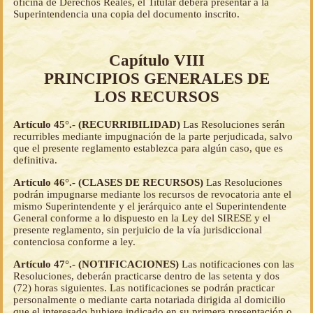
oficina de Derechos Reales, el Titular deberá presentar a la
Superintendencia una copia del documento inscrito.
Capítulo VIII
PRINCIPIOS GENERALES DE
LOS RECURSOS
Artículo 45°.- (RECURRIBILIDAD)
Las Resoluciones serán
recurribles mediante impugnación de la parte perjudicada, salvo
que el presente reglamento establezca para algún caso, que es
definitiva.
Artículo 46°.- (CLASES DE RECURSOS)
Las Resoluciones
podrán impugnarse mediante los recursos de revocatoria ante el
mismo Superintendente y el jerárquico ante el Superintendente
General conforme a lo dispuesto en la Ley del SIRESE y el
presente reglamento, sin perjuicio de la vía jurisdiccional
contenciosa conforme a ley.
Artículo 47°.- (NOTIFICACIONES)
Las notificaciones con las
Resoluciones, deberán practicarse dentro de las setenta y dos
(72) horas siguientes. Las notificaciones se podrán practicar
personalmente o mediante carta notariada dirigida al domicilio
que el interesado hubiere indicado en su primera presentación o