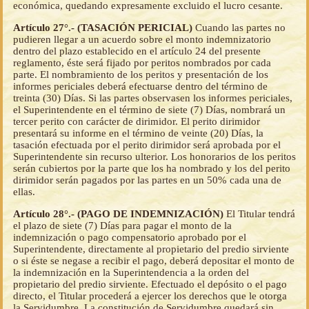
económica, quedando expresamente excluido el lucro cesante.
Artículo 27°.- (TASACIÓN PERICIAL)
Cuando las partes no
pudieren llegar a un acuerdo sobre el monto indemnizatorio
dentro del plazo establecido en el artículo 24 del presente
reglamento, éste será fijado por peritos nombrados por cada
parte. El nombramiento de los peritos y presentación de los
informes periciales deberá efectuarse dentro del término de
treinta (30) Días. Si las partes observasen los informes periciales,
el Superintendente en el término de siete (7) Días, nombrará un
tercer perito con carácter de dirimidor. El perito dirimidor
presentará su informe en el término de veinte (20) Días, la
tasación efectuada por el perito dirimidor será aprobada por el
Superintendente sin recurso ulterior. Los honorarios de los peritos
serán cubiertos por la parte que los ha nombrado y los del perito
dirimidor serán pagados por las partes en un 50% cada una de
ellas.
Artículo 28°.- (PAGO DE INDEMNIZACIÓN)
El Titular tendrá
el plazo de siete (7) Días para pagar el monto de la
indemnización o pago compensatorio aprobado por el
Superintendente, directamente al propietario del predio sirviente
o si éste se negase a recibir el pago, deberá depositar el monto de
la indemnización en la Superintendencia a la orden del
propietario del predio sirviente. Efectuado el depósito o el pago
directo, el Titular procederá a ejercer los derechos que le otorga
la Servidumbre. La constitución de Servidumbre quedará sin