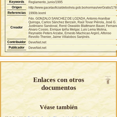
Keywords
Reglamento, junio/1995
Origen
http://www.gacetaoficialdebolivia.gob.bo/normas/verGratis/17
Referencias
1990b.lexml
Fdo. GONZALO SANCHEZ DE LOZADA, Antonio Araníbar
Quiroga, Carlos Sánchez Berzaín, Raúl Tovar Piérola, José G.
Justiniano Sandoval, René Oswaldo Blattmann Bauer, Fernan
Creador
Alvaro Cossio, Enrique Ipiña Melgar, Luis Lema Molina,
Reynaldo Peters Arzabe, Ernesto Machicao Argiró, Alfonso
Revollo Thenier, Jaime Villalobos Sanjinés.
Contribuidor
DeveNet.net
Publicador
DeveNet.net
Enlaces con otros
documentos
Véase también