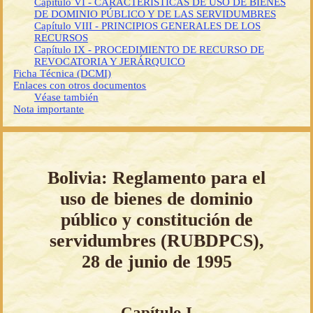
Capítulo VI - CARACTERÍSTICAS DE USO DE BIENES
DE DOMINIO PÚBLICO Y DE LAS SERVIDUMBRES
Capítulo VIII - PRINCIPIOS GENERALES DE LOS
RECURSOS
Capítulo IX - PROCEDIMIENTO DE RECURSO DE
REVOCATORIA Y JERÁRQUICO
Ficha Técnica (DCMI)
Enlaces con otros documentos
Véase también
Nota importante
Bolivia: Reglamento para el
uso de bienes de dominio
público y constitución de
servidumbres (RUBDPCS),
28 de junio de 1995
Capítulo I