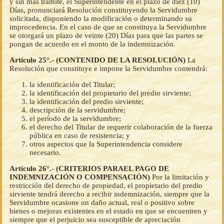
y sin más trámite, el Superintendente en el plazo de diez (10)
Días, pronunciará Resolución constituyendo la Servidumbre
solicitada, disponiendo la modificación o determinando su
improcedencia. En el caso de que se constituya la Servidumbre
se otorgará un plazo de veinte (20) Días para que las partes se
pongan de acuerdo en el monto de la indemnización.
Artículo 25°.- (CONTENIDO DE LA RESOLUCIÓN)
La
Resolución que constituye e impone la Servidumbre contendrá:
la identificación del Titular;
la identificación del propietario del predio sirviente;
la identificación del predio sirviente;
descripción de la servidumbre;
el período de la servidumbre;
el derecho del Titular de requerir colaboración de la fuerza
pública en caso de resistencia; y
otros aspectos que la Superintendencia considere
necesario.
Artículo 26°.- (CRITERIOS PARAEL PAGO DE
INDEMNIZACIÓN O COMPENSACIÓN)
Por la limitación y
restricción del derecho de propiedad, el propietario del predio
sirviente tendrá derecho a recibir indemnización, siempre que la
Servidumbre ocasione un daño actual, real o positivo sobre
bienes o mejoras existentes en el estado en que se encuentren y
siempre que el perjuicio sea susceptible de apreciación