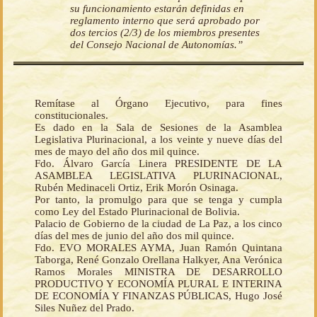
su funcionamiento estarán definidas en
reglamento interno que será aprobado por
dos tercios (2/3) de los miembros presentes
del Consejo Nacional de Autonomías.”
Remítase al Órgano Ejecutivo, para fines
constitucionales.
Es dado en la Sala de Sesiones de la Asamblea
Legislativa Plurinacional, a los veinte y nueve días del
mes de mayo del año dos mil quince.
Fdo. Álvaro García Linera PRESIDENTE DE LA
ASAMBLEA LEGISLATIVA PLURINACIONAL,
Rubén Medinaceli Ortiz, Erik Morón Osinaga.
Por tanto, la promulgo para que se tenga y cumpla
como Ley del Estado Plurinacional de Bolivia.
Palacio de Gobierno de la ciudad de La Paz, a los cinco
días del mes de junio del año dos mil quince.
Fdo. EVO MORALES AYMA, Juan Ramón Quintana
Taborga, René Gonzalo Orellana Halkyer, Ana Verónica
Ramos Morales MINISTRA DE DESARROLLO
PRODUCTIVO Y ECONOMÍA PLURAL E INTERINA
DE ECONOMÍA Y FINANZAS PÚBLICAS, Hugo José
Siles Nuñez del Prado.