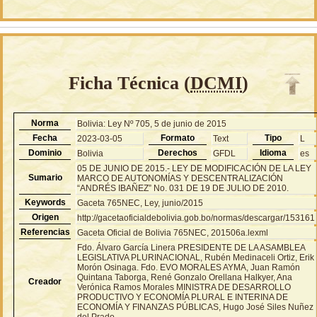
Ficha Técnica (
DCMI
)
Norma
Bolivia: Ley Nº 705, 5 de junio de 2015
Fecha
Formato
Tipo
2023-03-05
Text
L
Dominio
Derechos
Idioma
Bolivia
GFDL
es
05 DE JUNIO DE 2015.- LEY DE MODIFICACIÓN DE LA LEY
Sumario
MARCO DE AUTONOMÍAS Y DESCENTRALIZACIÓN
“ANDRÉS IBAÑEZ” No. 031 DE 19 DE JULIO DE 2010.
Keywords
Gaceta 765NEC, Ley, junio/2015
Origen
http://gacetaoficialdebolivia.gob.bo/normas/descargar/153161
Referencias
Gaceta Oficial de Bolivia 765NEC, 201506a.lexml
Fdo. Álvaro García Linera PRESIDENTE DE LA ASAMBLEA
LEGISLATIVA PLURINACIONAL, Rubén Medinaceli Ortiz, Erik
Morón Osinaga. Fdo. EVO MORALES AYMA, Juan Ramón
Quintana Taborga, René Gonzalo Orellana Halkyer, Ana
Creador
Verónica Ramos Morales MINISTRA DE DESARROLLO
PRODUCTIVO Y ECONOMÍA PLURAL E INTERINA DE
ECONOMÍA Y FINANZAS PÚBLICAS, Hugo José Siles Nuñez
del Prado.