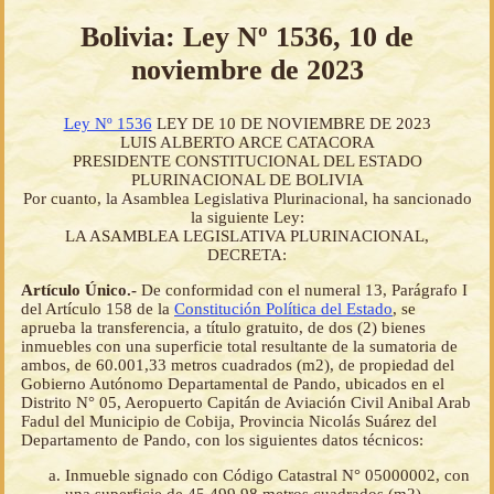
Bolivia: Ley Nº 1536, 10 de
noviembre de 2023
Ley Nº 1536
LEY DE 10 DE NOVIEMBRE DE 2023
LUIS ALBERTO ARCE CATACORA
PRESIDENTE CONSTITUCIONAL DEL ESTADO
PLURINACIONAL DE BOLIVIA
Por cuanto, la Asamblea Legislativa Plurinacional, ha sancionado
la siguiente Ley:
LA ASAMBLEA LEGISLATIVA PLURINACIONAL,
DECRETA:
Artículo Único.-
De conformidad con el numeral 13, Parágrafo I
del Artículo 158 de la
Constitución Política del Estado
, se
aprueba la transferencia, a título gratuito, de dos (2) bienes
inmuebles con una superficie total resultante de la sumatoria de
ambos, de 60.001,33 metros cuadrados (m2), de propiedad del
Gobierno Autónomo Departamental de Pando, ubicados en el
Distrito N° 05, Aeropuerto Capitán de Aviación Civil Anibal Arab
Fadul del Municipio de Cobija, Provincia Nicolás Suárez del
Departamento de Pando, con los siguientes datos técnicos:
Inmueble signado con Código Catastral N° 05000002, con