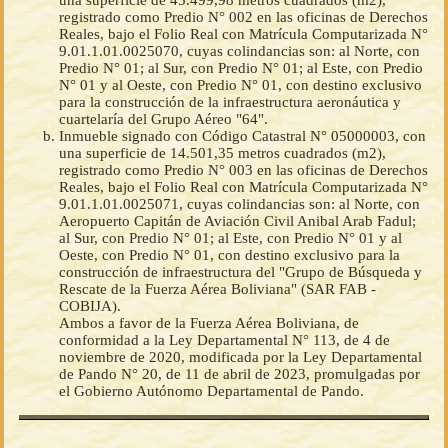
una superficie de 45.499,98 metros cuadrados (m2),
registrado como Predio N° 002 en las oficinas de Derechos
Reales, bajo el Folio Real con Matrícula Computarizada N°
9.01.1.01.0025070, cuyas colindancias son: al Norte, con
Predio N° 01; al Sur, con Predio N° 01; al Este, con Predio
N° 01 y al Oeste, con Predio N° 01, con destino exclusivo
para la construcción de la infraestructura aeronáutica y
cuartelaría del Grupo Aéreo "64".
Inmueble signado con Código Catastral N° 05000003, con
una superficie de 14.501,35 metros cuadrados (m2),
registrado como Predio N° 003 en las oficinas de Derechos
Reales, bajo el Folio Real con Matrícula Computarizada N°
9.01.1.01.0025071, cuyas colindancias son: al Norte, con
Aeropuerto Capitán de Aviación Civil Anibal Arab Fadul;
al Sur, con Predio N° 01; al Este, con Predio N° 01 y al
Oeste, con Predio N° 01, con destino exclusivo para la
construcción de infraestructura del "Grupo de Búsqueda y
Rescate de la Fuerza Aérea Boliviana" (SAR FAB -
COBIJA).
Ambos a favor de la Fuerza Aérea Boliviana, de
conformidad a la Ley Departamental N° 113, de 4 de
noviembre de 2020, modificada por la Ley Departamental
de Pando N° 20, de 11 de abril de 2023, promulgadas por
el Gobierno Autónomo Departamental de Pando.