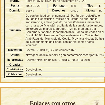
Norma
Bolivia: Ley Nº 1536, 10 de noviembre de 2023
Fecha
Formato
Tipo
2023-12-23
Text
L
Dominio
Derechos
Idioma
Bolivia
GFDL
es
De conformidad con el numeral 13, Parágrafo I del Artículo
158 de la Constitución Política del Estado, se aprueba la
transferencia, a título gratuito, de dos (2) bienes inmuebles
con una superficie total resultante de la sumatoria de ambos,
de 60.001,33 metros cuadrados (m2), de propiedad del
Sumario
Gobierno Autónomo Departamental de Pando, ubicados en el
Distrito N° 05, Aeropuerto Capitán de Aviación Civil Anibal
Arab Fadul del Municipio de Cobija, Provincia Nicolás Suárez
del Departamento de Pando, con los siguientes datos
técnicos:
Keywords
Gaceta 1700NEC, Ley, noviembre/2023
Origen
http://gacetaoficialdebolivia.gob.bo/normas/descargar/169257
Referencias
Gaceta Oficial de Bolivia 1700NEC, 202312a.lexml
Creador
Contribuidor
DeveNet.net
Publicador
DeveNet.net
Enlaces con otros