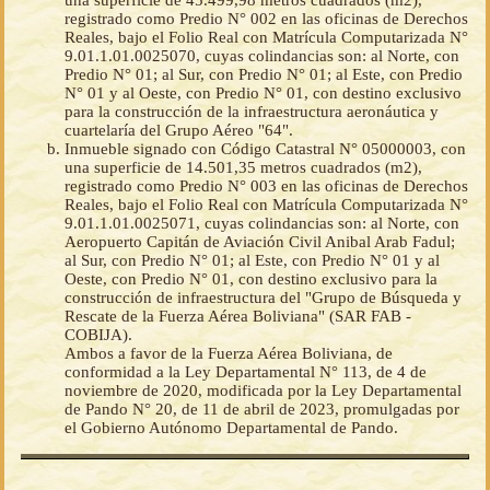
una superficie de 45.499,98 metros cuadrados (m2),
registrado como Predio N° 002 en las oficinas de Derechos
Reales, bajo el Folio Real con Matrícula Computarizada N°
9.01.1.01.0025070, cuyas colindancias son: al Norte, con
Predio N° 01; al Sur, con Predio N° 01; al Este, con Predio
N° 01 y al Oeste, con Predio N° 01, con destino exclusivo
para la construcción de la infraestructura aeronáutica y
cuartelaría del Grupo Aéreo "64".
Inmueble signado con Código Catastral N° 05000003, con
una superficie de 14.501,35 metros cuadrados (m2),
registrado como Predio N° 003 en las oficinas de Derechos
Reales, bajo el Folio Real con Matrícula Computarizada N°
9.01.1.01.0025071, cuyas colindancias son: al Norte, con
Aeropuerto Capitán de Aviación Civil Anibal Arab Fadul;
al Sur, con Predio N° 01; al Este, con Predio N° 01 y al
Oeste, con Predio N° 01, con destino exclusivo para la
construcción de infraestructura del "Grupo de Búsqueda y
Rescate de la Fuerza Aérea Boliviana" (SAR FAB -
COBIJA).
Ambos a favor de la Fuerza Aérea Boliviana, de
conformidad a la Ley Departamental N° 113, de 4 de
noviembre de 2020, modificada por la Ley Departamental
de Pando N° 20, de 11 de abril de 2023, promulgadas por
el Gobierno Autónomo Departamental de Pando.