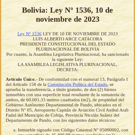
Bolivia: Ley Nº 1536, 10 de
noviembre de 2023
Ley Nº 1536
LEY DE 10 DE NOVIEMBRE DE 2023
LUIS ALBERTO ARCE CATACORA
PRESIDENTE CONSTITUCIONAL DEL ESTADO
PLURINACIONAL DE BOLIVIA
Por cuanto, la Asamblea Legislativa Plurinacional, ha sancionado
la siguiente Ley:
LA ASAMBLEA LEGISLATIVA PLURINACIONAL,
DECRETA:
Artículo Único.-
De conformidad con el numeral 13, Parágrafo I
del Artículo 158 de la
Constitución Política del Estado
, se
aprueba la transferencia, a título gratuito, de dos (2) bienes
inmuebles con una superficie total resultante de la sumatoria de
ambos, de 60.001,33 metros cuadrados (m2), de propiedad del
Gobierno Autónomo Departamental de Pando, ubicados en el
Distrito N° 05, Aeropuerto Capitán de Aviación Civil Anibal Arab
Fadul del Municipio de Cobija, Provincia Nicolás Suárez del
Departamento de Pando, con los siguientes datos técnicos:
Inmueble signado con Código Catastral N° 05000002, con