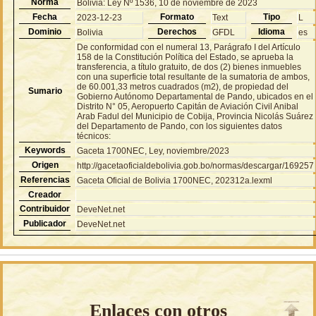
Norma
Bolivia: Ley Nº 1536, 10 de noviembre de 2023
Fecha
Formato
Tipo
2023-12-23
Text
L
Dominio
Derechos
Idioma
Bolivia
GFDL
es
De conformidad con el numeral 13, Parágrafo I del Artículo
158 de la Constitución Política del Estado, se aprueba la
transferencia, a título gratuito, de dos (2) bienes inmuebles
con una superficie total resultante de la sumatoria de ambos,
de 60.001,33 metros cuadrados (m2), de propiedad del
Sumario
Gobierno Autónomo Departamental de Pando, ubicados en el
Distrito N° 05, Aeropuerto Capitán de Aviación Civil Anibal
Arab Fadul del Municipio de Cobija, Provincia Nicolás Suárez
del Departamento de Pando, con los siguientes datos
técnicos:
Keywords
Gaceta 1700NEC, Ley, noviembre/2023
Origen
http://gacetaoficialdebolivia.gob.bo/normas/descargar/169257
Referencias
Gaceta Oficial de Bolivia 1700NEC, 202312a.lexml
Creador
Contribuidor
DeveNet.net
Publicador
DeveNet.net
Enlaces con otros