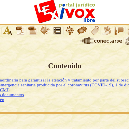
Contenido
aordinaria para garantizar la atención y tratamiento por parte del subse
 emergencia sanitaria producida por el coronavirus (COVID-19), 1 de d
DCMI)
os documentos
ién