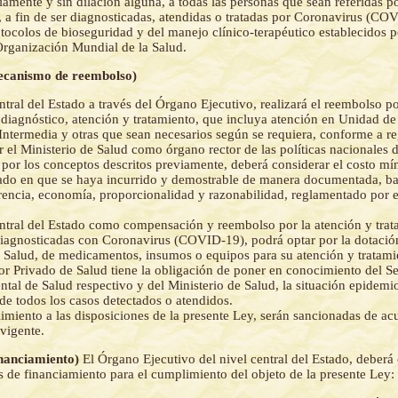
iamente y sin dilación alguna, a todas las personas que sean referidas p
, a fin de ser diagnosticadas, atendidas o tratadas por Coronavirus (CO
tocolos de bioseguridad y del manejo clínico-terapéutico establecidos p
 Organización Mundial de la Salud.
Mecanismo de reembolso)
entral del Estado a través del Órgano Ejecutivo, realizará el reembolso 
 diagnóstico, atención y tratamiento, que incluya atención en Unidad de
 Intermedia y otras que sean necesarios según se requiera, conforme a 
r el Ministerio de Salud como órgano rector de las políticas nacionales d
por los conceptos descritos previamente, deberá considerar el costo m
ado en que se haya incurrido y demostrable de manera documentada, baj
rencia, economía, proporcionalidad y razonabilidad, reglamentado por e
entral del Estado como compensación y reembolso por la atención y trat
iagnosticadas con Coronavirus (COVID-19), podrá optar por la dotació
 Salud, de medicamentos, insumos o equipos para su atención y tratami
or Privado de Salud tiene la obligación de poner en conocimiento del Se
tal de Salud respectivo y del Ministerio de Salud, la situación epidemi
de todos los casos detectados o atendidos.
imiento a las disposiciones de la presente Ley, serán sancionadas de ac
vigente.
inanciamiento)
El Órgano Ejecutivo del nivel central del Estado, deberá 
s de financiamiento para el cumplimiento del objeto de la presente Ley: