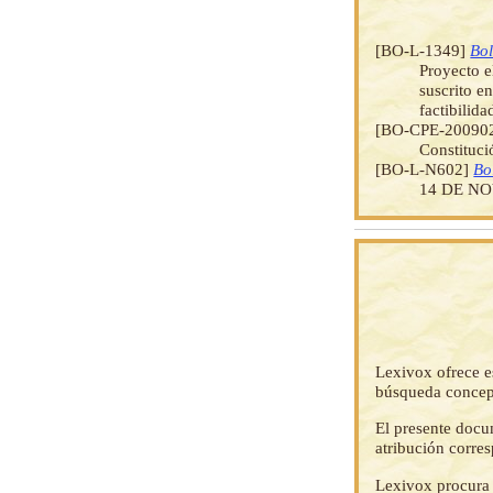
[BO-L-1349]
Bol
Proyecto e
suscrito e
factibilid
[BO-CPE-20090
Constituci
[BO-L-N602]
Bo
14 DE NO
Lexivox ofrece e
búsqueda concep
El presente docu
atribución corre
Lexivox procura 