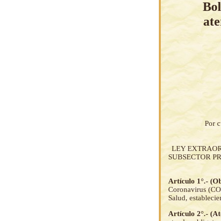
Bol
ate
Por c
LEY EXTRAOR
SUBSECTOR PR
Artículo 1°.- (O
Coronavirus (COV
Salud, estableci
Artículo 2°.- (A