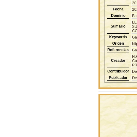
20
Fecha
20
Dominio
Bol
LE
Sumario
SU
CO
Keywords
Ga
Origen
ht
Referencias
Ga
FD
Creador
Cu
PR
Contribuidor
De
Publicador
De