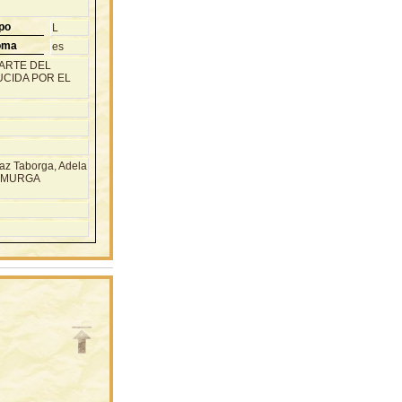
po
L
oma
es
PARTE DEL
CIDA POR EL
az Taborga, Adela
PA MURGA