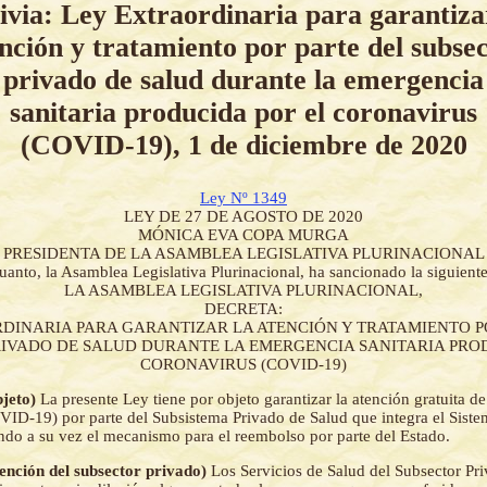
ivia: Ley Extraordinaria para garantiza
nción y tratamiento por parte del subse
privado de salud durante la emergencia
sanitaria producida por el coronavirus
(COVID-19), 1 de diciembre de 2020
Ley Nº 1349
LEY DE 27 DE AGOSTO DE 2020
MÓNICA EVA COPA MURGA
PRESIDENTA DE LA ASAMBLEA LEGISLATIVA PLURINACIONAL
uanto, la Asamblea Legislativa Plurinacional, ha sancionado la siguient
LA ASAMBLEA LEGISLATIVA PLURINACIONAL,
DECRETA:
DINARIA PARA GARANTIZAR LA ATENCIÓN Y TRATAMIENTO P
IVADO DE SALUD DURANTE LA EMERGENCIA SANITARIA PRO
CORONAVIRUS (COVID-19)
bjeto)
La presente Ley tiene por objeto garantizar la atención gratuita d
ID-19) por parte del Subsistema Privado de Salud que integra el Sist
endo a su vez el mecanismo para el reembolso por parte del Estado.
tención del subsector privado)
Los Servicios de Salud del Subsector Pr