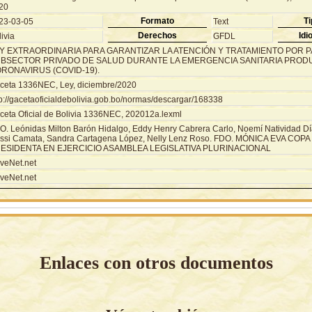
20
Formato
Ti
23-03-05
Text
Derechos
Idi
ivia
GFDL
Y EXTRAORDINARIA PARA GARANTIZAR LA ATENCIÓN Y TRATAMIENTO POR 
BSECTOR PRIVADO DE SALUD DURANTE LA EMERGENCIA SANITARIA PRODU
RONAVIRUS (COVID-19).
ceta 1336NEC, Ley, diciembre/2020
tp://gacetaoficialdebolivia.gob.bo/normas/descargar/168338
ceta Oficial de Bolivia 1336NEC, 202012a.lexml
O. Leónidas Milton Barón Hidalgo, Eddy Henry Cabrera Carlo, Noemí Natividad Dí
ssi Camata, Sandra Cartagena López, Nelly Lenz Roso. FDO. MÓNICA EVA CO
ESIDENTA EN EJERCICIO ASAMBLEA LEGISLATIVA PLURINACIONAL
veNet.net
veNet.net
Enlaces con otros documentos