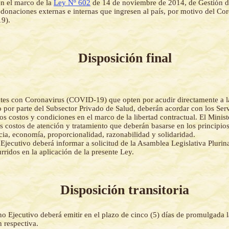
n el marco de la
Ley Nº 602
de 14 de noviembre de 2014, de Gestión d
 donaciones externas e internas que ingresen al país, por motivo del Co
9).
Disposición final
tes con Coronavirus (COVID-19) que opten por acudir directamente a l
o por parte del Subsector Privado de Salud, deberán acordar con los Ser
los costos y condiciones en el marco de la libertad contractual. El Minis
os costos de atención y tratamiento que deberán basarse en los principio
cia, economía, proporcionalidad, razonabilidad y solidaridad.
Ejecutivo deberá informar a solicitud de la Asamblea Legislativa Plurina
urridos en la aplicación de la presente Ley.
Disposición transitoria
o Ejecutivo deberá emitir en el plazo de cinco (5) días de promulgada l
 respectiva.