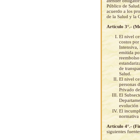
atender obligator
Público de Salud
acuerdo a los pro
de la Salud y la
Artículo 3°.- (
El nivel c
costos por
Intensiva,
emitida po
reembolso 
estandariz
de transpa
Salud.
El nivel c
personas d
Privado de
El Subsect
Departamen
evolución 
El incumpl
normativa 
Artículo 4°.- (F
siguientes fuente