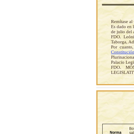
Remítase al 
Es dado en l
de julio del
FDO. Leóni
Taborga, Ad
Por cuanto,
Constitución
Plurinaciona
Palacio Legi
FDO. MÓ
LEGISLAT
Bol
Norma
sa