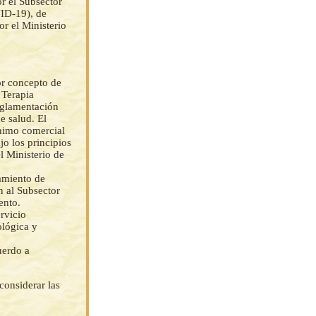
or el Subsector
VID-19), de
or el Ministerio
por concepto de
 Terapia
reglamentación
e salud. El
ínimo comercial
o los principios
l Ministerio de
amiento de
n al Subsector
ento.
rvicio
ológica y
uerdo a
considerar las