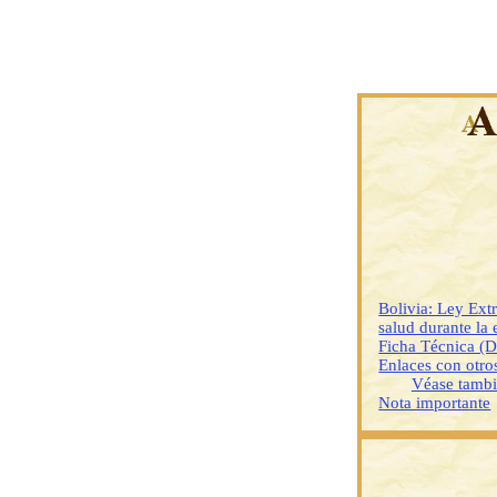
Bolivia: Ley Extr
salud durante la
Ficha Técnica (
Enlaces con otr
Véase tamb
Nota importante