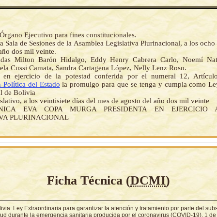
Órgano Ejecutivo para fines constitucionales.
a Sala de Sesiones de la Asamblea Legislativa Plurinacional, a los ocho
 año dos mil veinte.
das Milton Barón Hidalgo, Eddy Henry Cabrera Carlo, Noemí Nat
ela Cussi Camata, Sandra Cartagena López, Nelly Lenz Roso.
 en ejercicio de la potestad conferida por el numeral 12, Artícu
 Política del Estado
la promulgo para que se tenga y cumpla como Le
l de Bolivia
slativo, a los veintisiete días del mes de agosto del año dos mil veinte
NICA EVA COPA MURGA PRESIDENTA EN EJERCICIO 
IVA PLURINACIONAL
Ficha Técnica (
DCMI
)
ivia: Ley Extraordinaria para garantizar la atención y tratamiento por parte del sub
lud durante la emergencia sanitaria producida por el coronavirus (COVID-19), 1 de