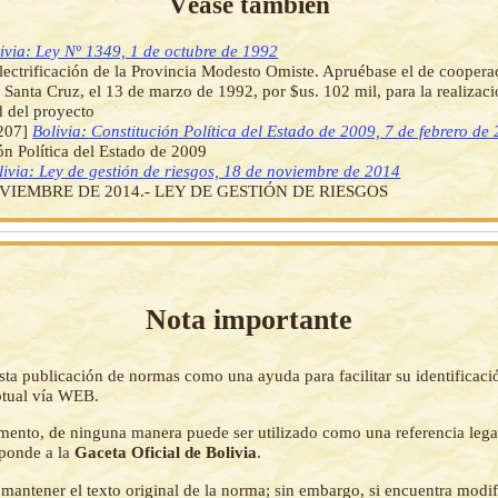
Véase también
ivia: Ley Nº 1349, 1 de octubre de 1992
lectrificación de la Provincia Modesto Omiste. Apruébase el de coopera
n Santa Cruz, el 13 de marzo de 1992, por $us. 102 mil, para la realizaci
ad del proyecto
207]
Bolivia: Constitución Política del Estado de 2009, 7 de febrero de
ón Política del Estado de 2009
livia: Ley de gestión de riesgos, 18 de noviembre de 2014
VIEMBRE DE 2014.- LEY DE GESTIÓN DE RIESGOS
Nota importante
sta publicación de normas como una ayuda para facilitar su identificaci
tual vía WEB.
mento, de ninguna manera puede ser utilizado como una referencia lega
sponde a la
Gaceta Oficial de Bolivia
.
mantener el texto original de la norma; sin embargo, si encuentra modi