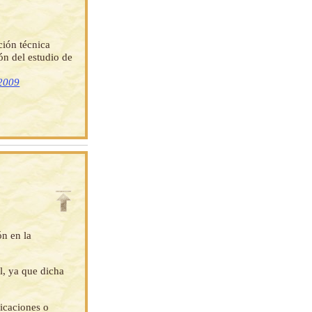
ción técnica
ón del estudio de
 2009
ón en la
l, ya que dicha
ficaciones o