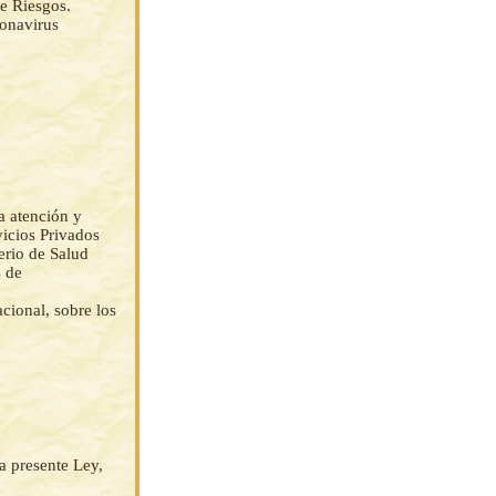
e Riesgos.
ronavirus
a atención y
vicios Privados
terio de Salud
s de
cional, sobre los
a presente Ley,