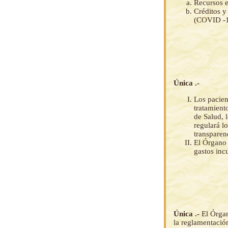
Recursos e
Créditos y
(COVID -1
Única .-
Los pacien
tratamient
de Salud, 
regulará l
transparen
El Órgano 
gastos inc
Única .-
El Órgan
la reglamentación