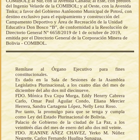
COMIBOL); al Sur, con la Avenida Canadá; al Este, con predios
del Ingenio Velarde de la COMIBOL; y al Oeste, con la Avenida
Tinku; a favor del Gobierno Autónomo Municipal de Potosí, con
destino exclusivo para el equipamiento y construcción del
Campamento Deportivo y Área de Recreación de la Unidad
Educativa Don Bosco “B”, de conformidad a la Resolución de
Directorio General N° 6658/2019 de 1 de octubre de 2019,
emitida por el Directorio General de la Corporación Minera de
Bolivia - COMIBOL.
Remítase al Órgano Ejecutivo para fines
constitucionales.
Es dado en la Sala de Sesiones de la Asamblea
Legislativa Plurinacional, a los cuatro días del mes de
diciembre del año dos mil diecinueve.
FDO. Mónica Eva Copa Murga, Eddy Henrry Cabrera
Carlo, Omar Paul Aguilar Condo, Eliana Mercier
Herrera, Sandra Cartagena López, Nelly Lenz Roso.
Por tanto, la promulgo para que se tenga y cumpla
como Ley del Estado Plurinacional de Bolivia.
Palacio de Gobierno de la ciudad de La Paz, a los
veintitrés días del mes de enero del año dos mil veinte.
FDO. JEANINE AÑEZ CHAVEZ, Yerko M. Núñez
Negrette, Carlos Fernando Huallpa Sunagua.