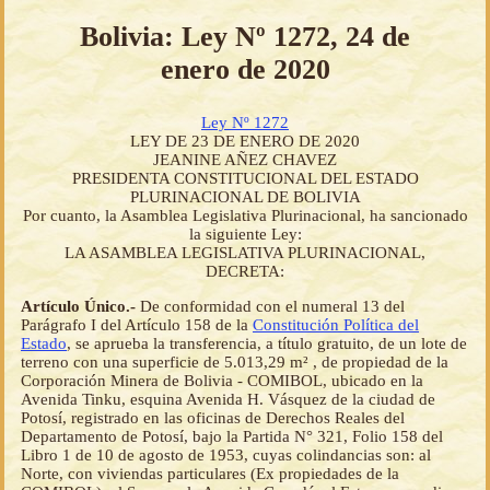
Bolivia: Ley Nº 1272, 24 de
enero de 2020
Ley Nº 1272
LEY DE 23 DE ENERO DE 2020
JEANINE AÑEZ CHAVEZ
PRESIDENTA CONSTITUCIONAL DEL ESTADO
PLURINACIONAL DE BOLIVIA
Por cuanto, la Asamblea Legislativa Plurinacional, ha sancionado
la siguiente Ley:
LA ASAMBLEA LEGISLATIVA PLURINACIONAL,
DECRETA:
Artículo Único.-
De conformidad con el numeral 13 del
Parágrafo I del Artículo 158 de la
Constitución Política del
Estado
, se aprueba la transferencia, a título gratuito, de un lote de
terreno con una superficie de 5.013,29 m² , de propiedad de la
Corporación Minera de Bolivia - COMIBOL, ubicado en la
Avenida Tinku, esquina Avenida H. Vásquez de la ciudad de
Potosí, registrado en las oficinas de Derechos Reales del
Departamento de Potosí, bajo la Partida N° 321, Folio 158 del
Libro 1 de 10 de agosto de 1953, cuyas colindancias son: al
Norte, con viviendas particulares (Ex propiedades de la