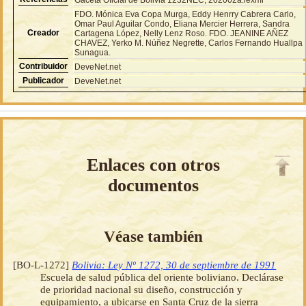
FDO. Mónica Eva Copa Murga, Eddy Henrry Cabrera Carlo,
Omar Paul Aguilar Condo, Eliana Mercier Herrera, Sandra
Creador
Cartagena López, Nelly Lenz Roso. FDO. JEANINE AÑEZ
CHAVEZ, Yerko M. Núñez Negrette, Carlos Fernando Huallpa
Sunagua.
Contribuidor
DeveNet.net
Publicador
DeveNet.net
Enlaces con otros
documentos
Véase también
[BO-L-1272]
Bolivia: Ley Nº 1272, 30 de septiembre de 1991
Escuela de salud pública del oriente boliviano. Declárase
de prioridad nacional su diseño, construcción y
equipamiento, a ubicarse en Santa Cruz de la sierra