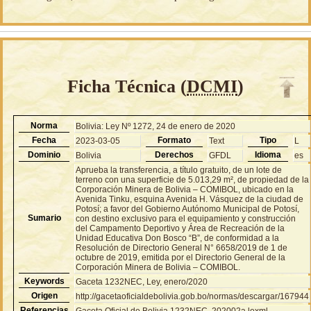
Ficha Técnica (
DCMI
)
Norma
Bolivia: Ley Nº 1272, 24 de enero de 2020
Fecha
Formato
Tipo
2023-03-05
Text
L
Dominio
Derechos
Idioma
Bolivia
GFDL
es
Aprueba la transferencia, a título gratuito, de un lote de
terreno con una superficie de 5.013,29 m², de propiedad de la
Corporación Minera de Bolivia – COMIBOL, ubicado en la
Avenida Tinku, esquina Avenida H. Vásquez de la ciudad de
Potosí; a favor del Gobierno Autónomo Municipal de Potosí,
Sumario
con destino exclusivo para el equipamiento y construcción
del Campamento Deportivo y Área de Recreación de la
Unidad Educativa Don Bosco “B”, de conformidad a la
Resolución de Directorio General N° 6658/2019 de 1 de
octubre de 2019, emitida por el Directorio General de la
Corporación Minera de Bolivia – COMIBOL.
Keywords
Gaceta 1232NEC, Ley, enero/2020
Origen
http://gacetaoficialdebolivia.gob.bo/normas/descargar/167944
Referencias
Gaceta Oficial de Bolivia 1232NEC, 202002a.lexml