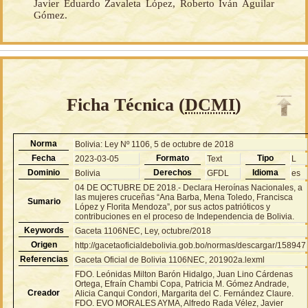
Javier Eduardo Zavaleta López, Roberto Iván Aguilar
Gómez.
Ficha Técnica (
DCMI
)
Norma
Bolivia: Ley Nº 1106, 5 de octubre de 2018
Fecha
Formato
Tipo
2023-03-05
Text
L
Dominio
Derechos
Idioma
Bolivia
GFDL
es
04 DE OCTUBRE DE 2018.- Declara Heroínas Nacionales, a
las mujeres cruceñas “Ana Barba, Mena Toledo, Francisca
Sumario
López y Florita Mendoza”, por sus actos patrióticos y
contribuciones en el proceso de Independencia de Bolivia.
Keywords
Gaceta 1106NEC, Ley, octubre/2018
Origen
http://gacetaoficialdebolivia.gob.bo/normas/descargar/158947
Referencias
Gaceta Oficial de Bolivia 1106NEC, 201902a.lexml
FDO. Leónidas Milton Barón Hidalgo, Juan Lino Cárdenas
Ortega, Efraín Chambi Copa, Patricia M. Gómez Andrade,
Creador
Alicia Canqui Condori, Margarita del C. Fernández Claure.
FDO. EVO MORALES AYMA, Alfredo Rada Vélez, Javier