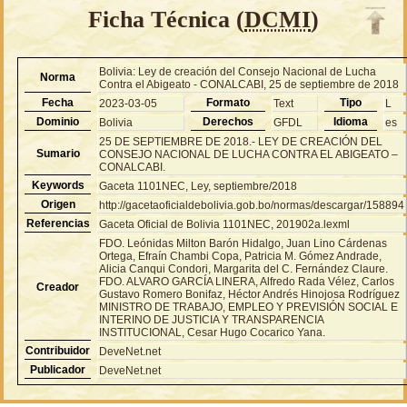
Ficha Técnica (
DCMI
)
Bolivia: Ley de creación del Consejo Nacional de Lucha
Norma
Contra el Abigeato - CONALCABI, 25 de septiembre de 2018
Fecha
Formato
Tipo
2023-03-05
Text
L
Dominio
Derechos
Idioma
Bolivia
GFDL
es
25 DE SEPTIEMBRE DE 2018.- LEY DE CREACIÓN DEL
Sumario
CONSEJO NACIONAL DE LUCHA CONTRA EL ABIGEATO –
CONALCABI.
Keywords
Gaceta 1101NEC, Ley, septiembre/2018
Origen
http://gacetaoficialdebolivia.gob.bo/normas/descargar/158894
Referencias
Gaceta Oficial de Bolivia 1101NEC, 201902a.lexml
FDO. Leónidas Milton Barón Hidalgo, Juan Lino Cárdenas
Ortega, Efraín Chambi Copa, Patricia M. Gómez Andrade,
Alicia Canqui Condori, Margarita del C. Fernández Claure.
FDO. ALVARO GARCÍA LINERA, Alfredo Rada Vélez, Carlos
Creador
Gustavo Romero Bonifaz, Héctor Andrés Hinojosa Rodríguez
MINISTRO DE TRABAJO, EMPLEO Y PREVISIÓN SOCIAL E
INTERINO DE JUSTICIA Y TRANSPARENCIA
INSTITUCIONAL, Cesar Hugo Cocarico Yana.
Contribuidor
DeveNet.net
Publicador
DeveNet.net