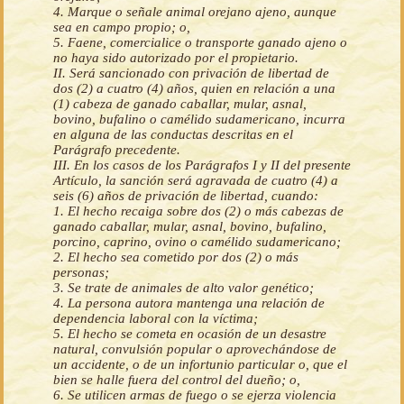
4. Marque o señale animal orejano ajeno, aunque
sea en campo propio; o,
5. Faene, comercialice o transporte ganado ajeno o
no haya sido autorizado por el propietario.
II. Será sancionado con privación de libertad de
dos (2) a cuatro (4) años, quien en relación a una
(1) cabeza de ganado caballar, mular, asnal,
bovino, bufalino o camélido sudamericano, incurra
en alguna de las conductas descritas en el
Parágrafo precedente.
III. En los casos de los Parágrafos I y II del presente
Artículo, la sanción será agravada de cuatro (4) a
seis (6) años de privación de libertad, cuando:
1. El hecho recaiga sobre dos (2) o más cabezas de
ganado caballar, mular, asnal, bovino, bufalino,
porcino, caprino, ovino o camélido sudamericano;
2. El hecho sea cometido por dos (2) o más
personas;
3. Se trate de animales de alto valor genético;
4. La persona autora mantenga una relación de
dependencia laboral con la víctima;
5. El hecho se cometa en ocasión de un desastre
natural, convulsión popular o aprovechándose de
un accidente, o de un infortunio particular o, que el
bien se halle fuera del control del dueño; o,
6. Se utilicen armas de fuego o se ejerza violencia