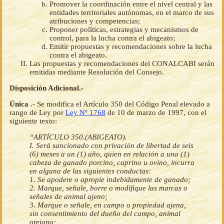
Promover la coordinación entre el nivel central y las
entidades territoriales autónomas, en el marco de sus
atribuciones y competencias;
Proponer políticas, estrategias y mecanismos de
control, para la lucha contra el abigeato;
Emitir propuestas y recomendaciones sobre la lucha
contra el abigeato.
Las propuestas y recomendaciones del CONALCABI serán
emitidas mediante Resolución del Consejo.
Disposición Adicional.-
Única .-
Se modifica el Artículo 350 del Código Penal elevado a
rango de Ley por
Ley Nº 1768
de 10 de marzo de 1997, con el
siguiente texto:
“ARTÍCULO 350.(ABIGEATO).
I. Será sancionado con privación de libertad de seis
(6) meses a un (1) año, quien en relación a una (1)
cabeza de ganado porcino, caprino u ovino, incurra
en alguna de las siguientes conductas:
1. Se apodere o apropie indebidamente de ganado;
2. Marque, señale, borre o modifique las marcas o
señales de animal ajeno;
3. Marque o señale, en campo o propiedad ajena,
sin consentimiento del dueño del campo, animal
orejano;