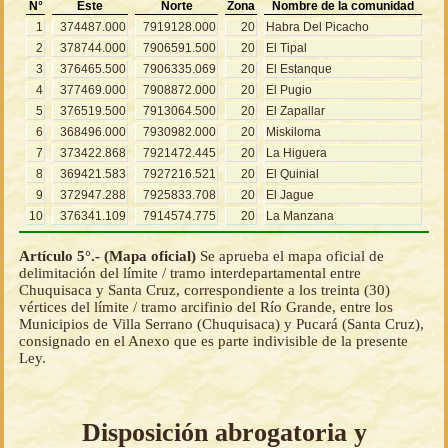
N°
Este
Norte
Zona
Nombre de la comunidad
1
374487.000
7919128.000
20
Habra Del Picacho
2
378744.000
7906591.500
20
El Tipal
3
376465.500
7906335.069
20
El Estanque
4
377469.000
7908872.000
20
El Pugio
5
376519.500
7913064.500
20
El Zapallar
6
368496.000
7930982.000
20
Miskiloma
7
373422.868
7921472.445
20
La Higuera
8
369421.583
7927216.521
20
El Quinial
9
372947.288
7925833.708
20
El Jague
10
376341.109
7914574.775
20
La Manzana
Artículo 5°.- (Mapa oficial)
Se aprueba el mapa oficial de
delimitación del límite / tramo interdepartamental entre
Chuquisaca y Santa Cruz, correspondiente a los treinta (30)
vértices del límite / tramo arcifinio del Río Grande, entre los
Municipios de Villa Serrano (Chuquisaca) y Pucará (Santa Cruz),
consignado en el Anexo que es parte indivisible de la presente
Ley.
Disposición abrogatoria y