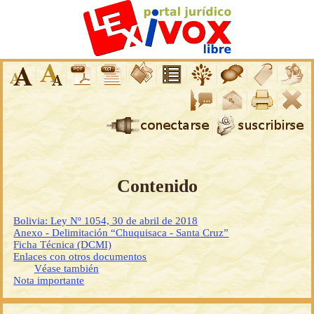
Contenido
Bolivia: Ley Nº 1054, 30 de abril de 2018
Anexo - Delimitación “Chuquisaca - Santa Cruz”
Ficha Técnica (DCMI)
Enlaces con otros documentos
Véase también
Nota importante