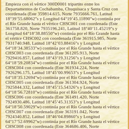
Empieza con el vértice 300D0001 tripartito entre los
Departamentos de Cochabamba, Chuquisaca y Santa Cruz con
coordenada (Este 359814.615, Norte 7935666.761, Latitud
18°39’55.68062"s y Longitud 64°19’45.11890"w) continúa por
el Río Grande hasta el vértice CHSC001 con coordenada (Este
361758.820, Norte 7935196.241, Latitud 18°40’11.45219"s y
Longitud 64°18’38.88550"w) continúa por el Río Grande hasta
el vértice CHSC002 con coordenada (Este 361915.985, Norte
7931740.948, Latitud 18°42’03.88416"s y Longitud
64°18’34.38533"w) continúa por el Río Grande hasta el vértice
CHSC003 con coordenada (Este 361205.913, Norte
7929416.857, Latitud 18°43’19.31256"s y Longitud
64°18’59.20834"w) continúa por el Río Grande hasta el vértice
CHSC004 con coordenada (Este 361934.224, Norte
7926296.175, Latitud 18°45’00.99653"s y Longitud
64°18’35.12694"w) continúa por el Río Grande hasta el vértice
CHSC005 con coordenada (Este 361304.924, Norte
7925844.332, Latitud 18°45’15.54326"s y Longitud
64°18’56.72810"w) continúa por el Río Grande hasta el vértice
CHSC006 con coordenada (Este 361491.420, Norte
7924930.486, Latitud 18°45’45.31353"s y Longitud
64°18’50.59029"w) continúa por el Río Grande hasta el vértice
CHSC007 con coordenada (Este 363191.042, Norte
7924340.852, Latitud 18°46’04.89860"s y Longitud
64°17’52.69962"w) continúa por el Río Grande hasta el vértice
CHSC008 con coordenada (Este 364686.406, Norte