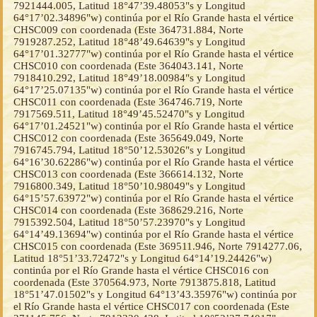
7921444.005, Latitud 18°47’39.48053"s y Longitud
64°17’02.34896"w) continúa por el Río Grande hasta el vértice
CHSC009 con coordenada (Este 364731.884, Norte
7919287.252, Latitud 18°48’49.64639"s y Longitud
64°17’01.32777"w) continúa por el Río Grande hasta el vértice
CHSC010 con coordenada (Este 364043.141, Norte
7918410.292, Latitud 18°49’18.00984"s y Longitud
64°17’25.07135"w) continúa por el Río Grande hasta el vértice
CHSC011 con coordenada (Este 364746.719, Norte
7917569.511, Latitud 18°49’45.52470"s y Longitud
64°17’01.24521"w) continúa por el Río Grande hasta el vértice
CHSC012 con coordenada (Este 365649.049, Norte
7916745.794, Latitud 18°50’12.53026"s y Longitud
64°16’30.62286"w) continúa por el Río Grande hasta el vértice
CHSC013 con coordenada (Este 366614.132, Norte
7916800.349, Latitud 18°50’10.98049"s y Longitud
64°15’57.63972"w) continúa por el Río Grande hasta el vértice
CHSC014 con coordenada (Este 368629.216, Norte
7915392.504, Latitud 18°50’57.23970"s y Longitud
64°14’49.13694"w) continúa por el Río Grande hasta el vértice
CHSC015 con coordenada (Este 369511.946, Norte 7914277.06,
Latitud 18°51’33.72472"s y Longitud 64°14’19.24426"w)
continúa por el Río Grande hasta el vértice CHSC016 con
coordenada (Este 370564.973, Norte 7913875.818, Latitud
18°51’47.01502"s y Longitud 64°13’43.35976"w) continúa por
el Río Grande hasta el vértice CHSC017 con coordenada (Este