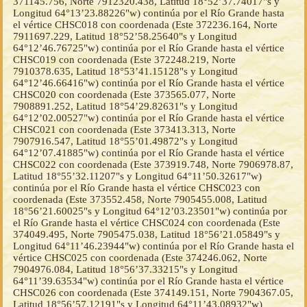
371145.756, Norte 7912320.438, Latitud 18°52’37.74017"s y
Longitud 64°13’23.88226"w) continúa por el Río Grande hasta
el vértice CHSC018 con coordenada (Este 372236.164, Norte
7911697.229, Latitud 18°52’58.25640"s y Longitud
64°12’46.76725"w) continúa por el Río Grande hasta el vértice
CHSC019 con coordenada (Este 372248.219, Norte
7910378.635, Latitud 18°53’41.15128"s y Longitud
64°12’46.66416"w) continúa por el Río Grande hasta el vértice
CHSC020 con coordenada (Este 373565.077, Norte
7908891.252, Latitud 18°54’29.82631"s y Longitud
64°12’02.00527"w) continúa por el Río Grande hasta el vértice
CHSC021 con coordenada (Este 373413.313, Norte
7907916.547, Latitud 18°55’01.49872"s y Longitud
64°12’07.41885"w) continúa por el Río Grande hasta el vértice
CHSC022 con coordenada (Este 373919.748, Norte 7906978.87,
Latitud 18°55’32.11207"s y Longitud 64°11’50.32617"w)
continúa por el Río Grande hasta el vértice CHSC023 con
coordenada (Este 373552.458, Norte 7905455.008, Latitud
18°56’21.60025"s y Longitud 64°12’03.23501"w) continúa por
el Río Grande hasta el vértice CHSC024 con coordenada (Este
374049.495, Norte 7905475.038, Latitud 18°56’21.05849"s y
Longitud 64°11’46.23944"w) continúa por el Río Grande hasta el
vértice CHSC025 con coordenada (Este 374246.062, Norte
7904976.084, Latitud 18°56’37.33215"s y Longitud
64°11’39.63534"w) continúa por el Río Grande hasta el vértice
CHSC026 con coordenada (Este 374149.151, Norte 7904367.05,
Latitud 18°56’57.12191"s y Longitud 64°11’43.08932"w)