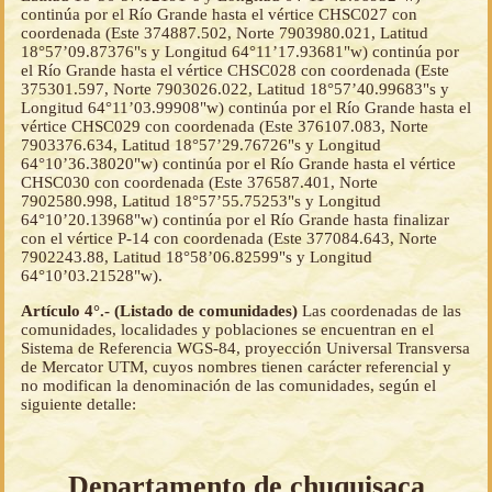
continúa por el Río Grande hasta el vértice CHSC027 con
coordenada (Este 374887.502, Norte 7903980.021, Latitud
18°57’09.87376"s y Longitud 64°11’17.93681"w) continúa por
el Río Grande hasta el vértice CHSC028 con coordenada (Este
375301.597, Norte 7903026.022, Latitud 18°57’40.99683"s y
Longitud 64°11’03.99908"w) continúa por el Río Grande hasta el
vértice CHSC029 con coordenada (Este 376107.083, Norte
7903376.634, Latitud 18°57’29.76726"s y Longitud
64°10’36.38020"w) continúa por el Río Grande hasta el vértice
CHSC030 con coordenada (Este 376587.401, Norte
7902580.998, Latitud 18°57’55.75253"s y Longitud
64°10’20.13968"w) continúa por el Río Grande hasta finalizar
con el vértice P-14 con coordenada (Este 377084.643, Norte
7902243.88, Latitud 18°58’06.82599"s y Longitud
64°10’03.21528"w).
Artículo 4°.- (Listado de comunidades)
Las coordenadas de las
comunidades, localidades y poblaciones se encuentran en el
Sistema de Referencia WGS-84, proyección Universal Transversa
de Mercator UTM, cuyos nombres tienen carácter referencial y
no modifican la denominación de las comunidades, según el
siguiente detalle:
Departamento de chuquisaca