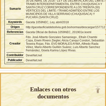
30 DE ABRIL DE 2018.- LEY DE DELIMITACIÓN DEL LÍMITE /
TRAMO INTERDEPARTAMENTAL ENTRE CHUQUISACA Y
SANTA CRUZ CORRESPONDIENTE A LOS TREINTA (30)
Sumario
VÉRTICES DEL LÍMITE / TRAMO ADMITIDO ENTRE LOS
MUNICIPIOS DE VILLA SERRANO (CHUQUISACA) Y
PUCARÁ (SANTA CRUZ)
Keywords
Gaceta 1059NEC, Ley, abril/2018
Origen
http://gacetaoficialdebolivia.gob.bo/normas/descargar/157712
Referencias
Gaceta Oficial de Bolivia 1059NEC, 201901e.lexml
Fdo. José Alberto Gonzales Samaniego , Efraín Chambi
Copa, Erwin Rivero Ziegler, Alicia Canqui Condori, Sebastián
Creador
Texeira Rojas. Fdo. EVO MORALES AYMA, Alfredo Rada
Vélez, Mario Alberto Guillén Suárez, Luis Alberto Sanchez
Fernández, Gisela Karina López Rivas.
Contribuidor
DeveNet.net
Publicador
DeveNet.net
Enlaces con otros
documentos