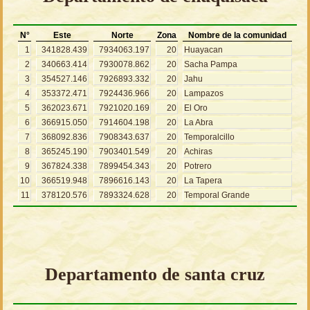
N°
Este
Norte
Zona
Nombre de la comunidad
1
341828.439
7934063.197
20
Huayacan
2
340663.414
7930078.862
20
Sacha Pampa
3
354527.146
7926893.332
20
Jahu
4
353372.471
7924436.966
20
Lampazos
5
362023.671
7921020.169
20
El Oro
6
366915.050
7914604.198
20
La Abra
7
368092.836
7908343.637
20
Temporalcillo
8
365245.190
7903401.549
20
Achiras
9
367824.338
7899454.343
20
Potrero
10
366519.948
7896616.143
20
La Tapera
11
378120.576
7893324.628
20
Temporal Grande
Departamento de santa cruz