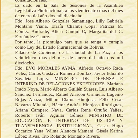
constitucionales.
Es dado en la Sala de Sesiones de la Asamblea
Legislativa Plurinacional, a los vienticuatro días del mes
de enero del año dos mil dieciocho.
Fdo. José Alberto Gonzales Samaniego, Lilly Gabriela
Montaño Viaña, Efraín Chambi Copa, Patricia M.
Gómez Andrade, Alicia Canqui C, Margarita del C.
Fernández Claure.
Por tanto, la promulgo para que se tenga y cumpla
como Ley del Estado Plurinacional de Bolivia.
Palacio de Gobierno de la ciudad de La Paz, a los
veinticinco días del mes de enero del año dos mil
dieciocho.
Fdo. EVO MORALES AYMA, Alfredo Octavio Rada
Vélez, Carlos Gustavo Romero Bonifaz, Javier Eduardo
Zavaleta López MINISTRO DE DEFENSA E
INTERINO DE RELACIONES EXTERIORES, Mariana
Prado Noya, Mario Alberto Guillén Suárez, Luis Alberto
Sanchez Fernandez, Rafael Alarcón Orihuela, Eugenio
Rojas Apaza, Milton Claros Hinojosa, Félix Cesar
Navarro Miranda, Héctor Andrés Hinojosa Rodríguez,
Ariana Campero Nava, Carlos Rene Ortuño Yañez,
Roberto Iván Aguilar Gómez MINISTRO DE
EDUCACIÓN E INTERINO DE JUSTICIA Y
TRANSPARENCIA INSTITUCIONAL, Cesar Hugo
Cocarico Yana, Wilma Alanoca Mamani, Gisela Karina
López Rivas, Tito Rolando Montaño Rivera.