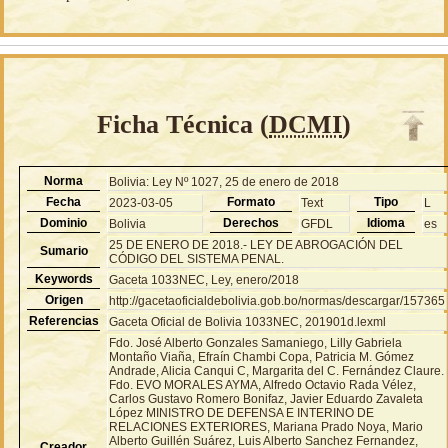
Ficha Técnica (
DCMI
)
Norma
Bolivia: Ley Nº 1027, 25 de enero de 2018
Fecha
Formato
Tipo
2023-03-05
Text
L
Dominio
Derechos
Idioma
Bolivia
GFDL
es
25 DE ENERO DE 2018.- LEY DE ABROGACIÓN DEL
Sumario
CÓDIGO DEL SISTEMA PENAL.
Keywords
Gaceta 1033NEC, Ley, enero/2018
Origen
http://gacetaoficialdebolivia.gob.bo/normas/descargar/157365
Referencias
Gaceta Oficial de Bolivia 1033NEC, 201901d.lexml
Fdo. José Alberto Gonzales Samaniego, Lilly Gabriela
Montaño Viaña, Efraín Chambi Copa, Patricia M. Gómez
Andrade, Alicia Canqui C, Margarita del C. Fernández Claure.
Fdo. EVO MORALES AYMA, Alfredo Octavio Rada Vélez,
Carlos Gustavo Romero Bonifaz, Javier Eduardo Zavaleta
López MINISTRO DE DEFENSA E INTERINO DE
RELACIONES EXTERIORES, Mariana Prado Noya, Mario
Alberto Guillén Suárez, Luis Alberto Sanchez Fernandez,
Creador