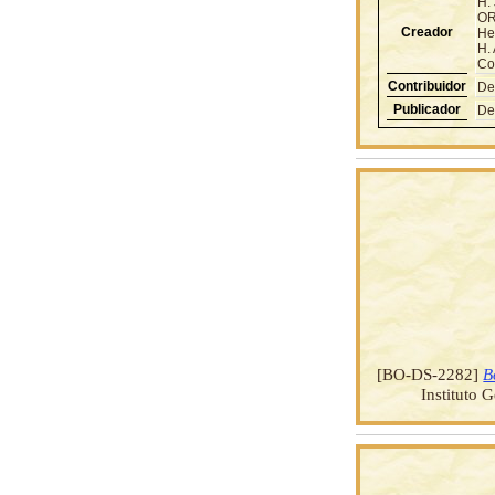
H.
OR
Creador
He
H.
Con
Contribuidor
De
Publicador
De
[BO-DS-2282]
B
Instituto 