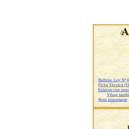
Bolivia: Ley Nº 
Ficha Técnica (
Enlaces con otr
Véase tamb
Nota importante