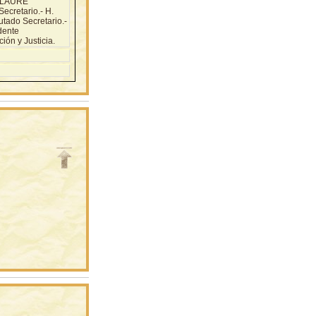
 CLAURE
ecretario.- H.
tado Secretario.-
dente
ción y Justicia.