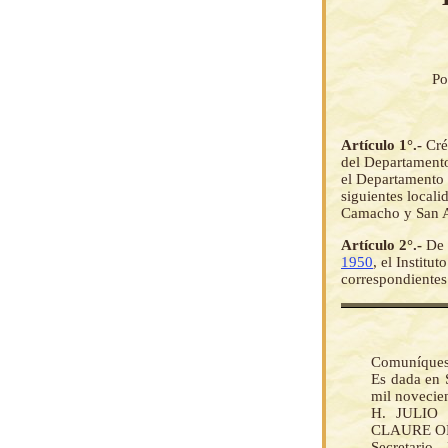
Po
Artículo 1°.-
Cré
del Departamento
el Departamento d
siguientes local
Camacho y San A
Artículo 2°.-
De 
1950
, el Institu
correspondientes
Comuníquese 
Es dada en 
mil novecie
H. JULIO 
CLAURE ORTU
Secretario.