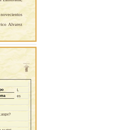
l novecientos
ico Alvarez
po
L
oma
es
t.aspx?