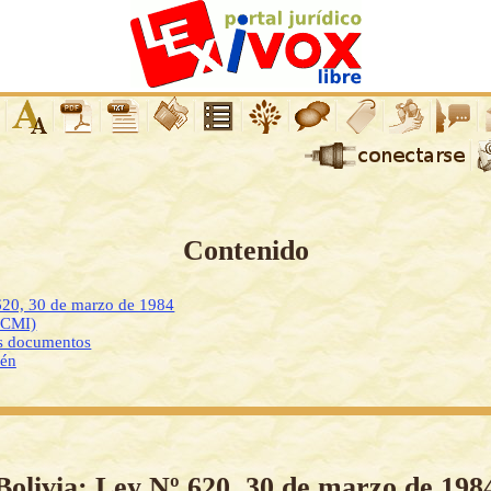
Contenido
620, 30 de marzo de 1984
DCMI)
os documentos
ién
Bolivia: Ley Nº 620, 30 de marzo de 198