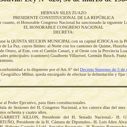
HERNAN SILES ZUAZO
PRESIDENTE CONSTITUCIONAL DE LA REPÚBLICA
r cuanto, el Honorable Congreso Nacional ha sancionado la siguiente L
EL HONORABLE CONGRESO NACIONAL
DECRETA:
ase la QUINTA SECCION MUNICIPAL con su capital ICHOCA en la Pro
 de La Paz, cuyos límites: al Norte con los cantones de Quime, Huayñac
e Oruro, al Este, con el Cantón Canari, y al Oeste con la Provincia Loa
idades principales: (cantones) Gualberto Villarroel, Germán Busch, Fran
ntonio.
conformidad a lo dispuesto por el Art. 6° del
Decreto Supremo de 5 de 
to Geográfico Militar, queda encargado de efectuar la delimitación y fijar 
.
al Poder Ejecutivo, para fines constitucionales.
Sala de Sesiones del H. Congreso Nacional, a los catorce días del mes
ntos ochenta y cuatro años.
GARRETT AILLON, Presidente del H. Senado Nacional.- H.
ÑO, Presidente de la H. Cámara de Diputados.- H. Luis Añez Alvar
- H. Heberto Castedo Lladó, Senador Secretario.- H. Ramiro Barrenech