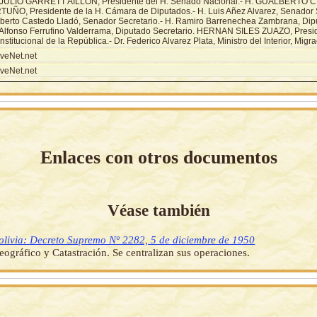
 JULIO GARRETT AILLON, Presidente del H. Senado Nacional.- H. GUALBERTO
TUÑO, Presidente de la H. Cámara de Diputados.- H. Luis Añez Alvarez, Senador S
berto Castedo Lladó, Senador Secretario.- H. Ramiro Barrenechea Zambrana, Dipu
 Alfonso Ferrufino Valderrama, Diputado Secretario. HERNAN SILES ZUAZO, Presi
stitucional de la República.- Dr. Federico Alvarez Plata, Ministro del Interior, Migra
veNet.net
veNet.net
Enlaces con otros documentos
Véase también
olivia: Decreto Supremo Nº 2282, 5 de diciembre de 1950
Geográfico y Catastración. Se centralizan sus operaciones.