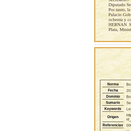
Diputado Sec
Por tanto, 
Palacio Gobi
ochenta y cu
HERNAN SIL
Plata, Minist
Norma
Bo
Fecha
20
Dominio
Bol
Sumario
Sec
Keywords
Le
ht
Origen
id
Referencias
00