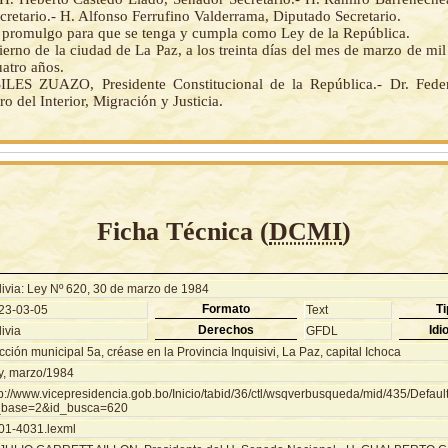
retario.- H. Alfonso Ferrufino Valderrama, Diputado Secretario.
la promulgo para que se tenga y cumpla como Ley de la República.
erno de la ciudad de La Paz, a los treinta días del mes de marzo de mi
atro años.
ES ZUAZO, Presidente Constitucional de la República.- Dr. Feder
ro del Interior, Migración y Justicia.
Ficha Técnica (
DCMI
)
livia: Ley Nº 620, 30 de marzo de 1984
Formato
Ti
23-03-05
Text
Derechos
Idi
ivia
GFDL
ción municipal 5a, créase en la Provincia Inquisivi, La Paz, capital Ichoca
y, marzo/1984
tp://www.vicepresidencia.gob.bo/Inicio/tabid/36/ctl/wsqverbusqueda/mid/435/Defaul
_base=2&id_busca=620
01-4031.lexml