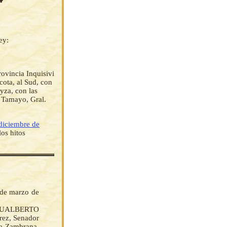
ey:
vincia Inquisivi
ota, al Sud, con
yza, con las
z Tamayo, Gral.
diciembre de
los hitos
 de marzo de
 GUALBERTO
ez, Senador
ea Zambrana,