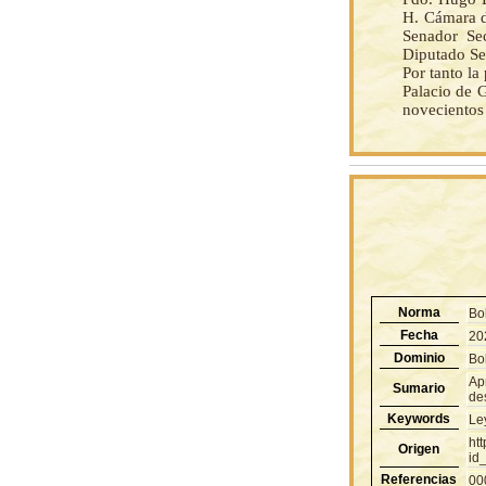
H. Cámara d
Senador Sec
Diputado Sec
Por tanto l
Palacio de G
novecientos 
Norma
Bo
Fecha
20
Dominio
Bol
Ap
Sumario
de
Keywords
Le
ht
Origen
id
Referencias
00