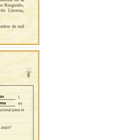
os Rasguido,
rón Llerena,
iembre de mil
po
L
oma
es
cional para el
t.aspx?