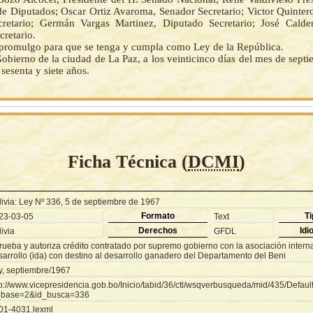
e Diputados; Oscar Ortiz Avaroma, Senador Secretario; Victor Quinter
retario; Germán Vargas Martinez, Diputado Secretario; José Calde
retario.
a promulgo para que se tenga y cumpla como Ley de la República.
obierno de la ciudad de La Paz, a los veinticinco días del mes de sept
sesenta y siete años.
Ficha Técnica (
DCMI
)
livia: Ley Nº 336, 5 de septiembre de 1967
Formato
Ti
23-03-05
Text
Derechos
Idi
ivia
GFDL
rueba y autoriza crédito contratado por supremo gobierno con la asociación interna
sarrollo (ida) con destino al desarrollo ganadero del Departamento del Beni
y, septiembre/1967
tp://www.vicepresidencia.gob.bo/Inicio/tabid/36/ctl/wsqverbusqueda/mid/435/Defaul
_base=2&id_busca=336
01-4031.lexml