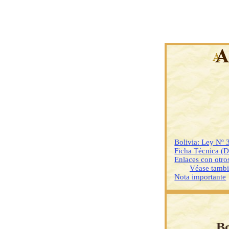
Bolivia: Ley Nº 
Ficha Técnica (
Enlaces con otr
Véase tamb
Nota importante
Bo