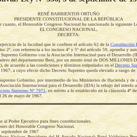
RENÉ BARRIENTOS ORTUÑO
PRESIDENTE CONSTITUCIONAL DE LA REPÚBLICA
r cuanto, el Honorable Congreso Nacional ha sancionado la siguiente L
EL CONGRESO NACIONAL,
DECRETA:
ejercicio de la facultad que le confiere el artículo 62 de la
Constitución P
iso 2º, con referencia a los incisos 4º y 5º del artículo 59, aprueba y aut
l Supremo Gobierno con la Asociación Internacinal para el Desarrollo (
anadero del departamento Beni, por un monto total de DOS MILLONE
), de acuerdo a las condiciones y términos estipulados en el
Decreto Su
e 1967, a cuyo efecto dicho Decreto Supremo queda elevado a rango de 
Supremo Gobierno, por intermedio de los Ministerios de Hacienda y de 
Asociación Internacional para el Desarrollo (IDA) la rebajo del interés a 
creto Supremo Nº 7971
, en mérito a lo establecido en la cláususla 4º d
 el 26 de mayo de 1967.
al Poder Ejecutivo para fines constitucionales.
iones del Honorable Congreso Nacional.
e septiembre de 1967
ozo Alcócer, Presidente del H. Senado Nacional; René Valdivieso Pres