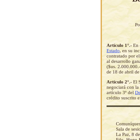
Po
Artículo 1°.-
En 
Estado
, en su inc
contratado por e
al desarrollo g
($us. 2.000.000.-
de 18 de abril d
Artículo 2°.-
El 
negociará con la 
artículo 3º del
De
crédito suscrito
Comuníquese 
Sala de ses
La Paz, 8 d
Fdo. Hugo B