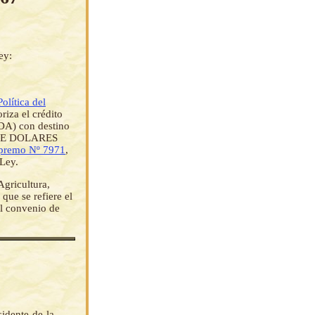
ey:
olítica del
oriza el crédito
IDA) con destino
S DE DOLARES
premo Nº 7971
,
Ley.
Agricultura,
que se refiere el
el convenio de
idente de la