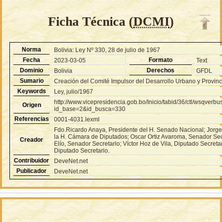
Ficha Técnica (
DCMI
)
Norma
Bolivia: Ley Nº 330, 28 de julio de 1967
Fecha
Formato
2023-03-05
Text
Dominio
Derechos
Bolivia
GFDL
Sumario
Creación del Comité Impulsor del Desarrollo Urbano y Provin
Keywords
Ley, julio/1967
http://www.vicepresidencia.gob.bo/Inicio/tabid/36/ctl/wsqver
Origen
id_base=2&id_busca=330
Referencias
0001-4031.lexml
Fdo.Ricardo Anaya, Presidente del H. Senado Nacional; Jorg
la H. Cámara de Diputados; Oscar Ortiz Avaroma, Senador Sec
Creador
Elío, Senador Secretario; Víctor Hoz de Vila, Diputado Secreta
Diputado Secretario.
Contribuidor
DeveNet.net
Publicador
DeveNet.net