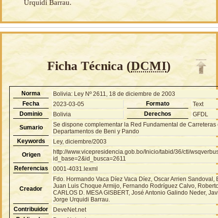
Urquidi Barrau.
Ficha Técnica (
DCMI
)
Norma
Bolivia: Ley Nº 2611, 18 de diciembre de 2003
Fecha
Formato
2023-03-05
Text
Dominio
Derechos
Bolivia
GFDL
Se dispone complementar la Red Fundamental de Carreteras d
Sumario
Departamentos de Beni y Pando
Keywords
Ley, diciembre/2003
http://www.vicepresidencia.gob.bo/Inicio/tabid/36/ctl/wsqver
Origen
id_base=2&id_busca=2611
Referencias
0001-4031.lexml
Fdo. Hormando Vaca Díez Vaca Díez, Oscar Arrien Sandoval, 
Juan Luis Choque Armijo, Fernando Rodríguez Calvo, Robert
Creador
CARLOS D. MESA GISBERT, José Antonio Galindo Neder, Javi
Jorge Urquidi Barrau.
Contribuidor
DeveNet.net