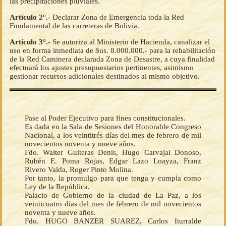
las precipitaciones pluviales.
Artículo 2°.-
Declarar Zona de Emergencia toda la Red
Fundamental de las carreteras de Bolivia.
Artículo 3°.-
Se autoriza al Ministerio de Hacienda, canalizar el
uso en forma inmediata de $us. 8.000.000.- para la rehabilitación
de la Red Caminera declarada Zona de Desastre, a cuya finalidad
efectuará los ajustes presupuestarios pertinentes, asimismo
gestionar recursos adicionales destinados al mismo objetivo.
Pase al Poder Ejecutivo para fines constitucionales.
Es dada en la Sala de Sesiones del Honorable Congreso
Nacional, a los veintitrés días del mes de febrero de mil
novecientos noventa y nueve años.
Fdo. Walter Guiteras Denis, Hugo Carvajal Donoso,
Rubén E. Poma Rojas, Edgar Lazo Loayza, Franz
Rivero Valda, Roger Pinto Molina.
Por tanto, la promulgo para que tenga y cumpla como
Ley de la República.
Palacio de Gobierno de la ciudad de La Paz, a los
veinticuatro días del mes de febrero de mil novecientos
noventa y nueve años.
Fdo. HUGO BANZER SUAREZ, Carlos Iturralde