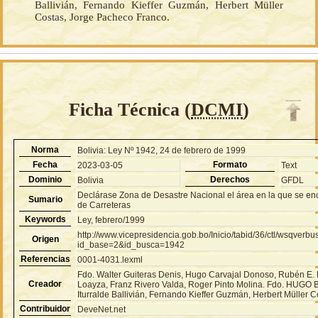
Ballivián, Fernando Kieffer Guzmán, Herbert Müller
Costas, Jorge Pacheco Franco.
Ficha Técnica (
DCMI
)
Norma
Bolivia: Ley Nº 1942, 24 de febrero de 1999
Fecha
Formato
2023-03-05
Text
Dominio
Derechos
Bolivia
GFDL
Declárase Zona de Desastre Nacional el área en la que se en
Sumario
de Carreteras
Keywords
Ley, febrero/1999
http://www.vicepresidencia.gob.bo/Inicio/tabid/36/ctl/wsqver
Origen
id_base=2&id_busca=1942
Referencias
0001-4031.lexml
Fdo. Walter Guiteras Denis, Hugo Carvajal Donoso, Rubén E
Creador
Loayza, Franz Rivero Valda, Roger Pinto Molina. Fdo. HUG
Iturralde Ballivián, Fernando Kieffer Guzmán, Herbert Müller 
Contribuidor
DeveNet.net