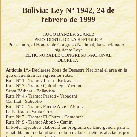
Bolivia: Ley Nº 1942, 24 de
febrero de 1999
HUGO BANZER SUAREZ
PRESIDENTE DE LA REPÚBLICA
Por cuanto, al Honorable Congreso Nacional, ha sancionado la
siguiente Ley:
EL HONORABLE CONGRESO NACIONAL
DECRETA:
Artículo 1°.-
Declárese Zona de Desastre Nacional el área en la
que encuentran las siguientes rutas:
Ruta Nº 1.- Tramo: Tarija - Padcaya
Ruta Nº 3.- Tramo: Quiquibey - Yacumo
Santa Bárbara - Bellavista
Ruta Nº 4.- Tramo: Paracti - Yapacani
Confital - Suticollo
Ruta Nº 5.- Tramo: Puente Arce - Aiquile
La Palizada - Santa Cruz
Ruta Nº 7.- Tramo: El Churo - Comarapa
Ruta Nº 9.- Tramo: Abopó - Camiri
El Poder Ejecutivo elaborará un programa de Emergencia para la
rehabilitación de la infraestructura de las carreteras afectadas por