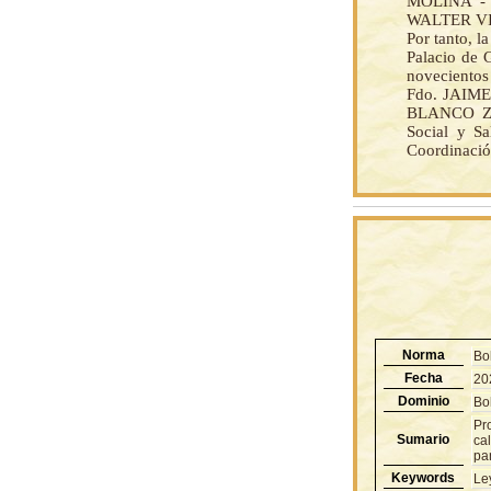
MOLINA - 
WALTER VIL
Por tanto, 
Palacio de 
novecientos
Fdo. JAIM
BLANCO ZA
Social y 
Coordinació
Norma
Bo
Fecha
20
Dominio
Bol
Pr
Sumario
cal
pa
Keywords
Le