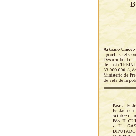
B
Artículo Único.
apruébase el Con
Desarrollo el dí
de hasta TREI
33.900.000.-), de
Ministerio de Pre
de vida de la po
Pase al Pode
Es dada en 
octubre de 
Fdo. H. 
- H. GA
DIPUTADO