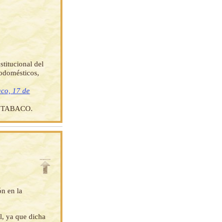
stitucional del
rodomésticos,
aco, 17 de
 TABACO.
ón en la
l, ya que dicha