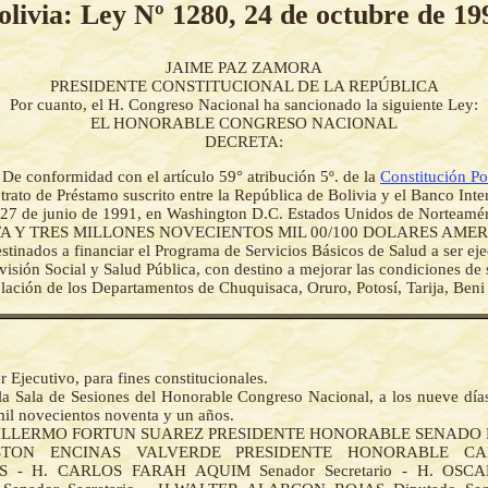
olivia: Ley Nº 1280, 24 de octubre de 19
JAIME PAZ ZAMORA
PRESIDENTE CONSTITUCIONAL DE LA REPÚBLICA
Por cuanto, el H. Congreso Nacional ha sancionado la siguiente Ley:
EL HONORABLE CONGRESO NACIONAL
DECRETA:
-
De conformidad con el artículo 59° atribución 5º. de la
Constitución Pol
trato de Préstamo suscrito entre la República de Bolivia y el Banco Int
a 27 de junio de 1991, en Washington D.C. Estados Unidos de Norteamér
NTA Y TRES MILLONES NOVECIENTOS MIL 00/100 DOLARES AMER
stinados a financiar el Programa de Servicios Básicos de Salud a ser eje
visión Social y Salud Pública, con destino a mejorar las condiciones de 
blación de los Departamentos de Chuquisaca, Oruro, Potosí, Tarija, Beni
r Ejecutivo, para fines constitucionales.
la Sala de Sesiones del Honorable Congreso Nacional, a los nueve día
mil novecientos noventa y un años.
GUILLERMO FORTUN SUAREZ PRESIDENTE HONORABLE SENADO
STON ENCINAS VALVERDE PRESIDENTE HONORABLE C
S - H. CARLOS FARAH AQUIM Senador Secretario - H. OSC