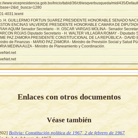
tp://www.vicepresidencia.gob.bo/Inicio/tabid/36/ctl/wsqverbusqueda/mid/435/Defaul
_base=2&id_busca=1280
01-4031.lexml
o. H. GUILLERMO FORTUN SUAREZ PRESIDENTE HONORABLE SENADO NACIO
STON ENCINAS VALVERDE PRESIDENTE HONORABLE CAMARA DE DIPUTADO
RAH AQUIM Senador Secretario - H. OSCAR VARGAS MOLINA - Senador Secretar
ARCON ROJAS Diputado Secretario - H. WALTER VILLAGRA ROMAY - Diputado Sec
IME PAZ ZAMORA PRESIDENTE CONSTITUCIONAL DE LA REPÚBLICA - DAVID
nistro de Finanzas - MARIO PAZ ZAMORA - Ministro de Previsión Social y Salud P
RIA MEDINA AUZA - Ministro de Planeamiento y Coordinación.
veNet.net
veNet.net
Enlaces con otros documentos
Véase también
202]
Bolivia: Constitución política de 1967, 2 de febrero de 1967