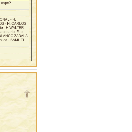
t.aspx?
NAL - H.
S - H. CARLOS
io - H.WALTER
retario. Fdo.
 BLANCO ZABALA
ública - SAMUEL