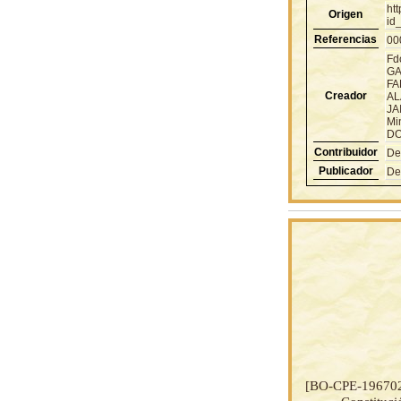
ht
Origen
id
Referencias
00
Fd
GA
FA
Creador
AL
JA
Mi
DO
Contribuidor
De
Publicador
De
[BO-CPE-19670