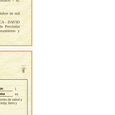
tario - H.
tubre de mil
CA - DAVID
 Previsión
eamiento y
po
L
oma
es
iones de salud y
rija, Beni y