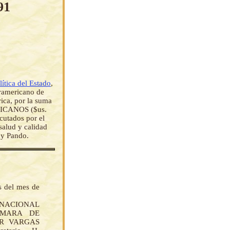
91
ítica del Estado
,
eramericano de
ica, por la suma
ICANOS ($us.
cutados por el
salud y calidad
 y Pando.
s del mes de
 NACIONAL
AMARA DE
AR VARGAS