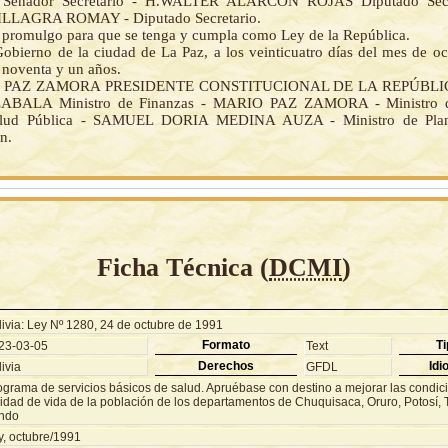
Senador Secretario - H.WALTER ALARCON ROJAS Diputado Secre
LAGRA ROMAY - Diputado Secretario.
la promulgo para que se tenga y cumpla como Ley de la República.
Gobierno de la ciudad de La Paz, a los veinticuatro días del mes de oc
 noventa y un años.
E PAZ ZAMORA PRESIDENTE CONSTITUCIONAL DE LA REPÚBLI
BALA Ministro de Finanzas - MARIO PAZ ZAMORA - Ministro de
Salud Pública - SAMUEL DORIA MEDINA AUZA - Ministro de Plan
n.
Ficha Técnica (
DCMI
)
livia: Ley Nº 1280, 24 de octubre de 1991
Formato
Ti
23-03-05
Text
Derechos
Idi
ivia
GFDL
ograma de servicios básicos de salud. Apruébase con destino a mejorar las condic
idad de vida de la población de los departamentos de Chuquisaca, Oruro, Potosí, Ta
ndo
y, octubre/1991