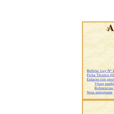
Bolivia: Ley Nº 
Ficha Técnica (
Enlaces con otr
Véase tamb
Referencias
Nota importante