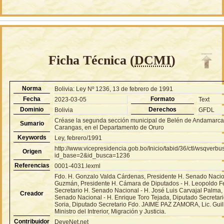
Ficha Técnica (
DCMI
)
Norma
Bolivia: Ley Nº 1236, 13 de febrero de 1991
Fecha
Formato
2023-03-05
Text
Dominio
Derechos
Bolivia
GFDL
Créase la segunda sección municipal de Belén de Andamarca, 
Sumario
Carangas, en el Departamento de Oruro
Keywords
Ley, febrero/1991
http://www.vicepresidencia.gob.bo/Inicio/tabid/36/ctl/wsqver
Origen
id_base=2&id_busca=1236
Referencias
0001-4031.lexml
Fdo. H. Gonzalo Valda Cárdenas, Presidente H. Senado Nacion
Guzmán, Presidente H. Cámara de Diputados - H. Leopoldo F
Secretario H. Senado Nacional - H. José Luis Carvajal Palma,
Creador
Senado Nacional - H. Enrique Toro Tejada, Diputado Secretari
Soria, Diputado Secretario Fdo. JAIME PAZ ZAMORA, Lic. Gui
Ministro del Intrerior, Migración y Justicia.
Contribuidor
DeveNet.net