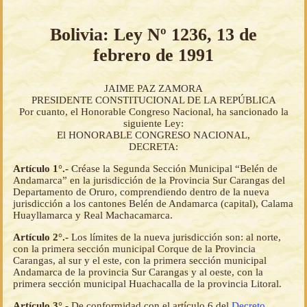
Bolivia: Ley Nº 1236, 13 de
febrero de 1991
JAIME PAZ ZAMORA
PRESIDENTE CONSTITUCIONAL DE LA REPÚBLICA
Por cuanto, el Honorable Congreso Nacional, ha sancionado la
siguiente Ley:
El HONORABLE CONGRESO NACIONAL,
DECRETA:
Artículo 1°.-
Créase la Segunda Sección Municipal “Belén de
Andamarca” en la jurisdicción de la Provincia Sur Carangas del
Departamento de Oruro, comprendiendo dentro de la nueva
jurisdicción a los cantones Belén de Andamarca (capital), Calama
Huayllamarca y Real Machacamarca.
Artículo 2°.-
Los límites de la nueva jurisdicción son: al norte,
con la primera sección municipal Corque de la Provincia
Carangas, al sur y el este, con la primera sección municipal
Andamarca de la provincia Sur Carangas y al oeste, con la
primera sección municipal Huachacalla de la provincia Litoral.
Artículo 3°.-
De conformidad con el artículo 6 del
Decreto