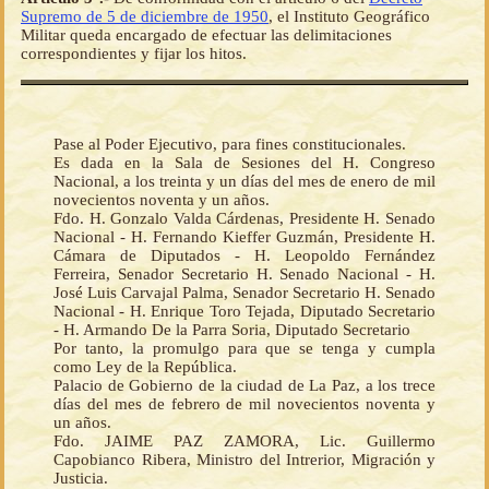
Supremo de 5 de diciembre de 1950
, el Instituto Geográfico
Militar queda encargado de efectuar las delimitaciones
correspondientes y fijar los hitos.
Pase al Poder Ejecutivo, para fines constitucionales.
Es dada en la Sala de Sesiones del H. Congreso
Nacional, a los treinta y un días del mes de enero de mil
novecientos noventa y un años.
Fdo. H. Gonzalo Valda Cárdenas, Presidente H. Senado
Nacional - H. Fernando Kieffer Guzmán, Presidente H.
Cámara de Diputados - H. Leopoldo Fernández
Ferreira, Senador Secretario H. Senado Nacional - H.
José Luis Carvajal Palma, Senador Secretario H. Senado
Nacional - H. Enrique Toro Tejada, Diputado Secretario
- H. Armando De la Parra Soria, Diputado Secretario
Por tanto, la promulgo para que se tenga y cumpla
como Ley de la República.
Palacio de Gobierno de la ciudad de La Paz, a los trece
días del mes de febrero de mil novecientos noventa y
un años.
Fdo. JAIME PAZ ZAMORA, Lic. Guillermo
Capobianco Ribera, Ministro del Intrerior, Migración y
Justicia.