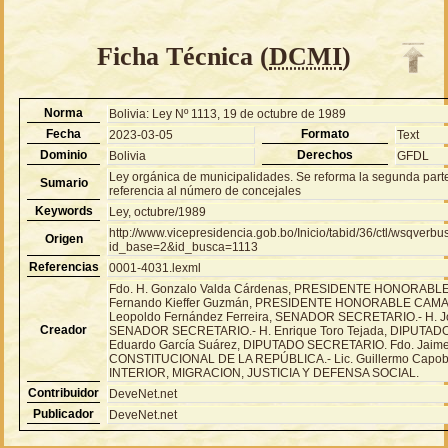
Ficha Técnica (
DCMI
)
Norma
Bolivia: Ley Nº 1113, 19 de octubre de 1989
Fecha
Formato
2023-03-05
Text
Dominio
Derechos
Bolivia
GFDL
Ley orgánica de municipalidades. Se reforma la segunda parte 
Sumario
referencia al número de concejales
Keywords
Ley, octubre/1989
http://www.vicepresidencia.gob.bo/Inicio/tabid/36/ctl/wsqver
Origen
id_base=2&id_busca=1113
Referencias
0001-4031.lexml
Fdo. H. Gonzalo Valda Cárdenas, PRESIDENTE HONORABL
Fernando Kieffer Guzmán, PRESIDENTE HONORABLE CAMA
Leopoldo Fernández Ferreira, SENADOR SECRETARIO.- H. Jo
Creador
SENADOR SECRETARIO.- H. Enrique Toro Tejada, DIPUTADO
Eduardo García Suárez, DIPUTADO SECRETARIO. Fdo. Jai
CONSTITUCIONAL DE LA REPÚBLICA.- Lic. Guillermo Capob
INTERIOR, MIGRACION, JUSTICIA Y DEFENSA SOCIAL.
Contribuidor
DeveNet.net
Publicador
DeveNet.net