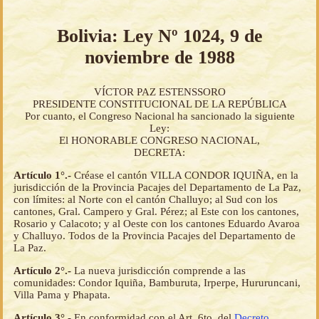
Bolivia: Ley Nº 1024, 9 de
noviembre de 1988
VÍCTOR PAZ ESTENSSORO
PRESIDENTE CONSTITUCIONAL DE LA REPÚBLICA
Por cuanto, el Congreso Nacional ha sancionado la siguiente
Ley:
El HONORABLE CONGRESO NACIONAL,
DECRETA:
Artículo 1°.-
Créase el cantón VILLA CONDOR IQUIÑA, en la
jurisdicción de la Provincia Pacajes del Departamento de La Paz,
con límites: al Norte con el cantón Challuyo; al Sud con los
cantones, Gral. Campero y Gral. Pérez; al Este con los cantones,
Rosario y Calacoto; y al Oeste con los cantones Eduardo Avaroa
y Challuyo. Todos de la Provincia Pacajes del Departamento de
La Paz.
Artículo 2°.-
La nueva jurisdicción comprende a las
comunidades: Condor Iquiña, Bamburuta, Irperpe, Hururuncani,
Villa Pama y Phapata.
Artículo 3°.-
En conformidad con el Art. 6to. del
Decreto