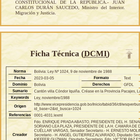
CONSTITUCIONAL DE LA REPÚBLICA.- JUAN
CARLOS DURÁN SAUCEDO, Ministro del Interior.
Migración y Justicia.
Ficha Técnica (
DCMI
)
Norma
Bolivia: Ley Nº 1024, 9 de noviembre de 1988
Fecha
Formato
2023-03-05
Text
Dominio
Derechos
Bolivia
GFDL
Sumario
Cantón villa Cóndor Iquiña. Créase en la Provincia Pacajes, 
Keywords
Ley, noviembre/1988
http://www.vicepresidencia.gob.bo/Inicio/tabid/36/ctl/wsqver
Origen
id_base=2&id_busca=1024
Referencias
0001-4031.lexml
Fdo. ENRIQUE PRADA ABASTO, PRESIDENTE DEL H. SENA
SORIANO LEA PLAZA, PRESIDENTE DE LA H. CAMARA DE 
CUÉLLAR VARGAS, Senador Secretario.- H. ERNESTO MOL
Creador
Secretario.- H. ANGEL GUTIERREZ ALVARADO, Diputado Sec
KIEFFER GUZMAN, Diputado Secretario. Fdo. VICTOR PA