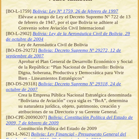
[BO-L-1759]
Bolivia: Ley Nº 1759, 26 de febrero de 1997
Elévase a rango de Ley el Decreto Supremo N° 722 de 13
de febrero de 1947, por el que Bolivia se adhiere al
Convenio sobre Aviación Civil Internacional
[BO-L-2902]
Bolivia: Ley de la Aeronáutica Civil de Bolivia, 29
de octubre de 2004
Ley de Aeronáutica Civil de Bolivia
[BO-DS-29272]
Bolivia: Decreto Supremo Nº 29272, 12 de
septiembre de 2007
Aprobar el Plan General de Desarrollo Económico y Social
de la República: “Plan Nacional de Desarrollo: Bolivia
Digna, Soberana, Productiva y Democrática para Vivir
Bien - Lineamientos Estratégicos”
[BO-DS-29318]
Bolivia: Decreto Supremo Nº 29318, 24 de
octubre de 2007
Crea la Empresa Pública Nacional Estratégica denominada
“Boliviana de Aviación” cuya sigla es “BoA”, determina
su naturaleza jurídica, objeto, patrimonio, creación y
atribuciones de su Directorio y su Gerente General.
[BO-CPE-20090207]
Bolivia: Constitución Política del Estado de
2009, 7 de febrero de 2009
Constitución Política del Estado de 2009
[BO-L-N62]
Bolivia: Ley Financial - Presupuesto General del