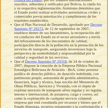
Política del Estado
, por los Tratados Internacionales
suscritos, adheridos y ratificados por Bolivia, la citada ley
y su respectiva reglamentación. Asimismo determina que
el Estado podrá realizar actividades aeronáuticas civiles y
comerciales previa autorización y cumplimiento de los
requisitos establecidos.
Que el Plan Nacional de Desarrollo, aprobado por
Decreto
Supremo Nº 29272
, de 12 de septiembre de 2007,
establece dentro de sus lineamientos, la recuperación del
rol conductor del Estado en el sector aeronáutico a través
del reforzamiento de los mecanismos de calidad,
participación directa de la población en la prestación de los
servicios de transporte, asegurando inversiones bajo la
perspectiva de sostenibilidad y responsabilidad por la
calidad y seguridad de los servicios.
Que el
Decreto Supremo Nº 29318
, de 24 de octubre de
2007, dispone la creación de la Empresa Pública Nacional
Estratégica Boliviana de Aviación - BoA, como persona
jurídica de derecho público, de duración indefinida, con
patrimonio propio, autonomía de gestión administrativa,
financiera, legal y técnica, bajo tuición del Ministerio de
Obras Públicas, Servicios y Vivienda, con el objeto de
explotar servicios de transporte aéreo regular y no regular,
interno e internacional, de pasajeros, carga y correo, así
como la explotación de cualquier servicio colateral;
empresa que está constituida por recursos y bienes que el
Estado disponga, recursos remanentes a la conformación y