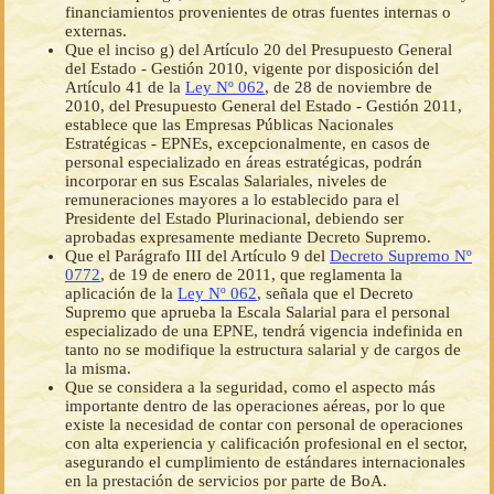
financiamientos provenientes de otras fuentes internas o
externas.
Que el inciso g) del Artículo 20 del Presupuesto General
del Estado - Gestión 2010, vigente por disposición del
Artículo 41 de la
Ley Nº 062
, de 28 de noviembre de
2010, del Presupuesto General del Estado - Gestión 2011,
establece que las Empresas Públicas Nacionales
Estratégicas - EPNEs, excepcionalmente, en casos de
personal especializado en áreas estratégicas, podrán
incorporar en sus Escalas Salariales, niveles de
remuneraciones mayores a lo establecido para el
Presidente del Estado Plurinacional, debiendo ser
aprobadas expresamente mediante Decreto Supremo.
Que el Parágrafo III del Artículo 9 del
Decreto Supremo Nº
0772
, de 19 de enero de 2011, que reglamenta la
aplicación de la
Ley Nº 062
, señala que el Decreto
Supremo que aprueba la Escala Salarial para el personal
especializado de una EPNE, tendrá vigencia indefinida en
tanto no se modifique la estructura salarial y de cargos de
la misma.
Que se considera a la seguridad, como el aspecto más
importante dentro de las operaciones aéreas, por lo que
existe la necesidad de contar con personal de operaciones
con alta experiencia y calificación profesional en el sector,
asegurando el cumplimiento de estándares internacionales
en la prestación de servicios por parte de BoA.