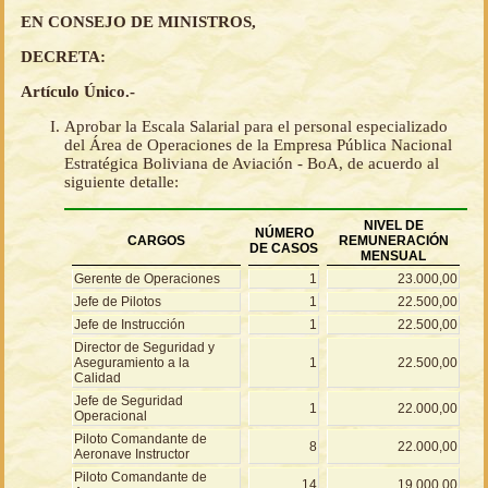
EN CONSEJO DE MINISTROS,
DECRETA:
Artículo Único.-
Aprobar la Escala Salarial para el personal especializado
del Área de Operaciones de la Empresa Pública Nacional
Estratégica Boliviana de Aviación - BoA, de acuerdo al
siguiente detalle:
NIVEL DE
NÚMERO
CARGOS
REMUNERACIÓN
DE CASOS
MENSUAL
Gerente de Operaciones
1
23.000,00
Jefe de Pilotos
1
22.500,00
Jefe de Instrucción
1
22.500,00
Director de Seguridad y
Aseguramiento a la
1
22.500,00
Calidad
Jefe de Seguridad
1
22.000,00
Operacional
Piloto Comandante de
8
22.000,00
Aeronave Instructor
Piloto Comandante de
14
19.000,00