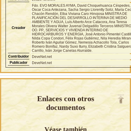
Fdo. EVO MORALES AYMA, David Choquehuanca Céspedes,
Oscar Coca Antezana, Sacha Sergio Llorentty Soliz, María Cec
Chacón Rendón, Elba Viviana Caro Hinojosa MINISTRA DE
PLANIFICACIÓN DEL DESARROLLO INTERINA DE MEDIO
AMBIENTE Y AGUA, Luís Alberto Arce Catacora, Ana Teresa
Morales Olivera Walter Juvenal Delgadillo Terceros MINISTR
Creador
OO. PP., SERVICIOS Y VIVIENDA INTERINO DE
HIDROCARBUROS Y ENERGIA, José Antonio Pimentel Castill
Nilda Copa Condori, Félix Rojas Gutiérrez, Nila Heredia Miran
Roberto Iván Aguilar Gómez, Nemesia Achacollo Tola, Carlos
Romero Bonifaz, Nardy Suxo Iturry, Elizabeth Cristina Salguer
Carrillo, Iván Jorge Canelas Alurralde.
Contribuidor
DeveNet.net
Publicador
DeveNet.net
Enlaces con otros
documentos
Véase también