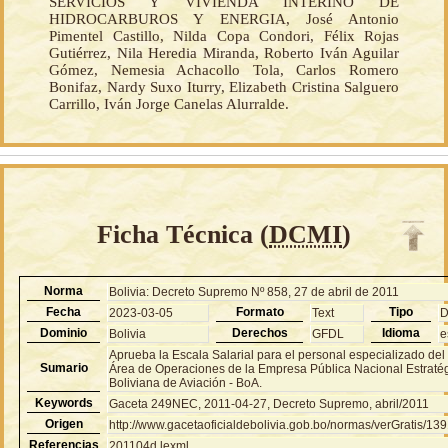
SERVICIOS Y VIVIENDA INTERINO DE
HIDROCARBUROS Y ENERGIA, José Antonio
Pimentel Castillo, Nilda Copa Condori, Félix Rojas
Gutiérrez, Nila Heredia Miranda, Roberto Iván Aguilar
Gómez, Nemesia Achacollo Tola, Carlos Romero
Bonifaz, Nardy Suxo Iturry, Elizabeth Cristina Salguero
Carrillo, Iván Jorge Canelas Alurralde.
Ficha Técnica (
DCMI
)
Norma
Bolivia: Decreto Supremo Nº 858, 27 de abril de 2011
Fecha
Formato
Tipo
2023-03-05
Text
Dominio
Derechos
Idioma
Bolivia
GFDL
e
Aprueba la Escala Salarial para el personal especializado del
Sumario
Área de Operaciones de la Empresa Pública Nacional Estraté
Boliviana de Aviación - BoA.
Keywords
Gaceta 249NEC, 2011-04-27, Decreto Supremo, abril/2011
Origen
http://www.gacetaoficialdebolivia.gob.bo/normas/verGratis/13
Referencias
201104d.lexml