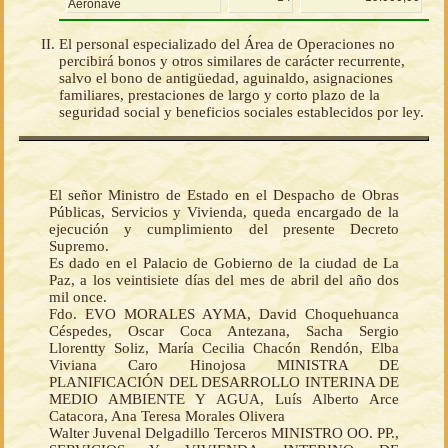
Aeronave
El personal especializado del Área de Operaciones no
percibirá bonos y otros similares de carácter recurrente,
salvo el bono de antigüedad, aguinaldo, asignaciones
familiares, prestaciones de largo y corto plazo de la
seguridad social y beneficios sociales establecidos por ley.
El señor Ministro de Estado en el Despacho de Obras
Públicas, Servicios y Vivienda, queda encargado de la
ejecución y cumplimiento del presente Decreto
Supremo.
Es dado en el Palacio de Gobierno de la ciudad de La
Paz, a los veintisiete días del mes de abril del año dos
mil once.
Fdo. EVO MORALES AYMA, David Choquehuanca
Céspedes, Oscar Coca Antezana, Sacha Sergio
Llorentty Soliz, María Cecilia Chacón Rendón, Elba
Viviana Caro Hinojosa MINISTRA DE
PLANIFICACIÓN DEL DESARROLLO INTERINA DE
MEDIO AMBIENTE Y AGUA, Luís Alberto Arce
Catacora, Ana Teresa Morales Olivera
Walter Juvenal Delgadillo Terceros MINISTRO OO. PP.,