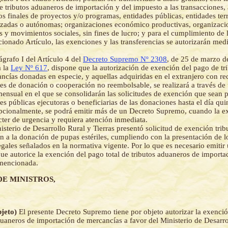
e tributos aduaneros de importación y del impuesto a las transacciones, 
os finales de proyectos y/o programas, entidades públicas, entidades terri
izadas o autónomas; organizaciones económico productivas, organizaci
 y movimientos sociales, sin fines de lucro; y para el cumplimiento de l
cionado Artículo, las exenciones y las transferencias se autorizarán med
ágrafo I del Artículo 4 del
Decreto Supremo Nº 2308
, de 25 de marzo d
a la
Ley Nº 617
, dispone que la autorización de exención del pago de tr
ancías donadas en especie, y aquellas adquiridas en el extranjero con re
es de donación o cooperación no reembolsable, se realizará a través de
nsual en el que se consolidarán las solicitudes de exención que sean 
des públicas ejecutoras o beneficiarias de las donaciones hasta el día qu
cionalmente, se podrá emitir más de un Decreto Supremo, cuando la ex
cter de urgencia y requiera atención inmediata.
isterio de Desarrollo Rural y Tierras presentó solicitud de exención trib
n a la donación de pupas estériles, cumpliendo con la presentación de lo
legales señalados en la normativa vigente. Por lo que es necesario emitir
e autorice la exención del pago total de tributos aduaneros de importac
mencionada.
DE MINISTROS,
bjeto)
El presente Decreto Supremo tiene por objeto autorizar la exenció
duaneros de importación de mercancías a favor del Ministerio de Desarro