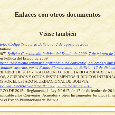
Enlaces con otros documentos
Véase también
ivia: Código Tributario Boliviano, 2 de agosto de 2003
butario
207]
Bolivia: Constitución Política del Estado de 2009, 7 de febrero de
ón Política del Estado de 2009
livia: Tratamiento tributario aplicable a los convenios, acuerdos y otro
cionales suscritos por el Estado Plurinacional de Bolivia., 17 de dicie
CIEMBRE DE 2014.- TRATAMIENTO TRIBUTARIO APLICABLE A L
OS, ACUERDOS Y OTROS INSTRUMENTOS JURÍDICOS INTERNA
OS POR EL ESTADO PLURINACIONAL DE BOLIVIA.
]
Bolivia: Decreto Supremo Nº 2308, 25 de marzo de 2015
ZO DE 2015.- Reglamenta la Ley N° 617, de 17 de diciembre de 2014
 aplicable a los Convenios, Acuerdos y otros Instrumentos Jurídicos Inte
por el Estado Plurinacional de Bolivia.