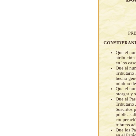
PRE
CONSIDERAN
Que el num
atribución
en los cas
Que el num
Tributario 
hecho gene
mínimo de 
Que el num
otorgar y 
Que el Par
Tributario
Suscritos 
públicas d
cooperació
tributos a
Que los Par
en el Parág