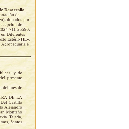
 de Desarrollo
ortación de
neo), donados por
Recepción de
2024-711-25590,
 en Diferentes
cto Estéril-TIE»,
ad Agropecuaria e
licas; y de
del presente
as del mes de
STRA DE LA
l Castillo
lo Alejandro
gar Montaño
via Tejada,
amos, Santos