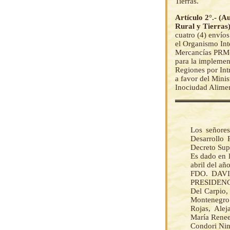
Tierras.
Artículo 2°.- (A
Rural y Tierras
cuatro (4) envíos
el Organismo Int
Mercancías PRM
para la implemen
Regiones por Int
a favor del Minis
Inociudad Alime
Los señores
Desarrollo 
Decreto Su
Es dado en l
abril del añ
FDO. DAVI
PRESIDENC
Del Carpio,
Montenegro
Rojas, Alej
María Renee
Condori Nin