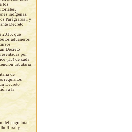
a los
toriales,
ones indígenas,
os Parágrafos I y
iante Decreto
e 2015, que
ibutos aduaneros
cursos
 un Decreto
presentadas por
ince (15) de cada
ención tributaria
utaria de
s requisitos
 un Decreto
ión a la
n del pago total
llo Rural y