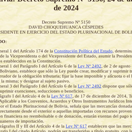
de 2024
Decreto Supremo Nº 5150
DAVID CHOQUEHUANCA CÉSPEDES
SIDENTE EN EJERCICIO DEL ESTADO PLURINACIONAL DE BOL
DO:
eral 1 del Artículo 174 de la
Constitución Política del Estado
, determi
 de la Vicepresidenta o del Vicepresidente del Estado, asumir la Presiden
os establecidos en la Constitución.
eral 1 del Parágrafo I del Artículo 6 de la
Ley Nº 2492
, de 2 de agosto
Boliviano, establece que sólo la Ley puede crear, modificar y suprimir tri
rador de la obligación tributaria; fijar la base imponible y alícuota o e
la misma; y designar al sujeto pasivo.
eral 3 del Parágrafo I del Artículo 6 de la
Ley Nº 2492
dispone que sól
suprimir exenciones, reducciones o beneficios.
ágrafo I del Artículo 4 de la
Ley Nº 617
, de 17 de diciembre de 2014, T
 Aplicable a los Convenios, Acuerdos y Otros Instrumentos Jurídicos Int
por el Estado Plurinacional de Bolivia, señala que las mercancías donada
irectamente desde el exterior o aquellas importadas con recursos proven
n financiera no reembolsable o de donación, estarán exentas del pago to
duaneros de importación.
ágrafos II y III del Artículo 4 de la
Ley Nº 617
establecen que las merc
rafo I del citado Artículo, podrán ser transferidas a título gratuito, con l