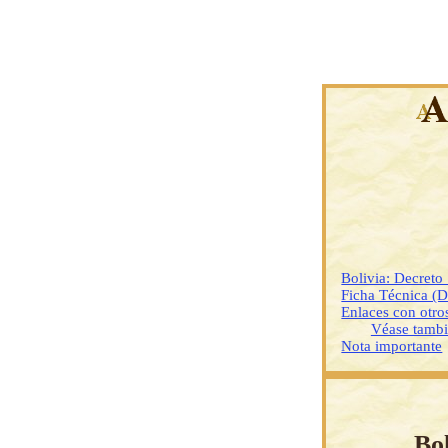
Bolivia: Decreto
Ficha Técnica (
Enlaces con otr
Véase tamb
Nota importante
Bol