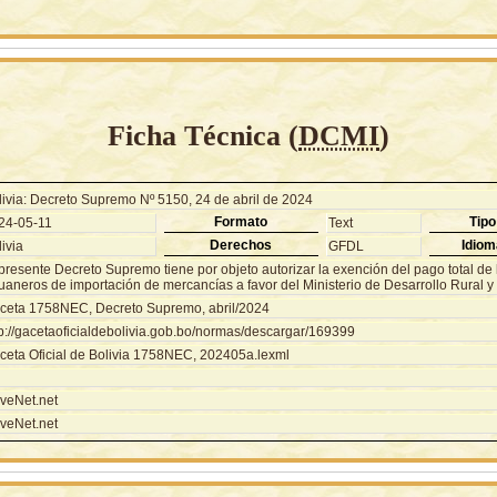
Ficha Técnica (
DCMI
)
livia: Decreto Supremo Nº 5150, 24 de abril de 2024
Formato
Tipo
24-05-11
Text
Derechos
Idiom
ivia
GFDL
presente Decreto Supremo tiene por objeto autorizar la exención del pago total de l
aneros de importación de mercancías a favor del Ministerio de Desarrollo Rural y 
ceta 1758NEC, Decreto Supremo, abril/2024
tp://gacetaoficialdebolivia.gob.bo/normas/descargar/169399
ceta Oficial de Bolivia 1758NEC, 202405a.lexml
veNet.net
veNet.net