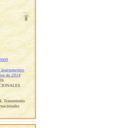
 2009
s instrumentos
mbre de 2014
OS
CIONALES
, Tratamiento
rnacionales