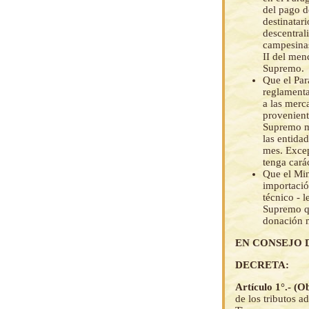
del pago d
destinatari
descentral
campesinas
II del men
Supremo.
Que el Par
reglament
a las merc
provenient
Supremo me
las entida
mes. Excep
tenga cará
Que el Min
importació
técnico - 
Supremo qu
donación 
EN CONSEJO 
DECRETA:
Artículo 1°.- (O
de los tributos a