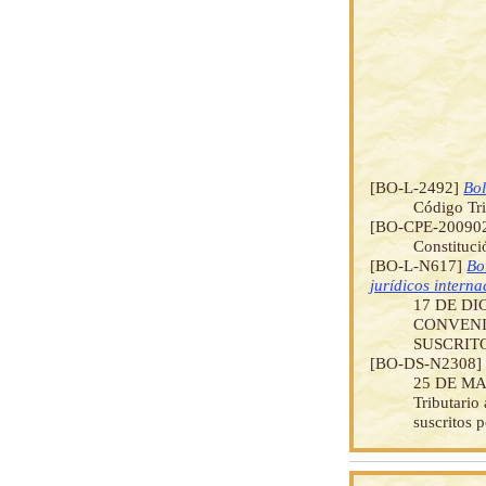
[BO-L-2492]
Bol
Código Tri
[BO-CPE-20090
Constituci
[BO-L-N617]
Bo
jurídicos interna
17 DE DI
CONVENI
SUSCRIT
[BO-DS-N2308
25 DE MAR
Tributario
suscritos 