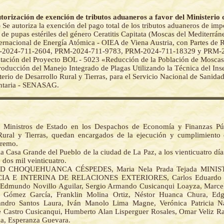
utorización de exención de tributos aduaneros a favor del Ministerio
)
Se autoriza la exención del pago total de los tributos aduaneros de imp
 de pupas estériles del género Ceratitis Capitata (Moscas del Mediterrá
ernacional de Energía Atómica - OIEA de Viena Austria, con Partes de 
-2024-711-2604, PRM-2024-711-9783, PRM-2024-711-18329 y PRM-
tación del Proyecto BOL - 5023 «Reducción de la Población de Moscas
roducción del Manejo Integrado de Plagas Utilizando la Técnica del Inse
terio de Desarrollo Rural y Tierras, para el Servicio Nacional de Sanid
ntaria - SENASAG.
 Ministros de Estado en los Despachos de Economía y Finanzas Púb
Rural y Tierras, quedan encargados de la ejecución y cumplimiento 
premo.
a Casa Grande del Pueblo de la ciudad de La Paz, a los vienticuatro dí
o dos mil veinticuatro.
D CHOQUEHUANCA CÉSPEDES, Maria Nela Prada Tejada MINI
IA E INTERINA DE RELACIONES EXTERIORES, Carlos Eduardo De
 Edmundo Novillo Aguilar, Sergio Armando Cusicanqui Loayza, Marce
 Gómez García, Franklin Molina Ortiz, Néstor Huanca Chura, Ed
andro Santos Laura, Iván Manolo Lima Magne, Verónica Patricia Na
 Castro Cusicanqui, Humberto Alan Lisperguer Rosales, Omar Veliz R
a, Esperanza Guevara.