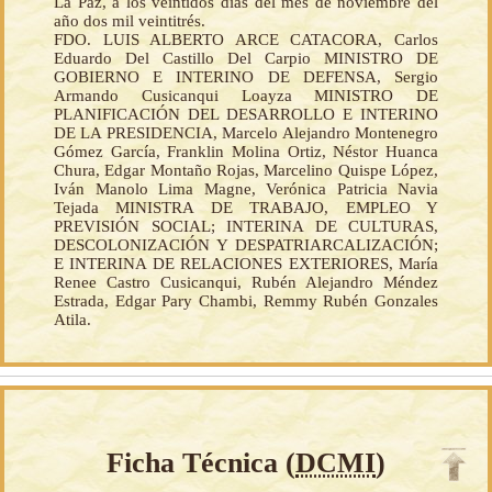
La Paz, a los veintidós días del mes de noviembre del
año dos mil veintitrés.
FDO. LUIS ALBERTO ARCE CATACORA, Carlos
Eduardo Del Castillo Del Carpio MINISTRO DE
GOBIERNO E INTERINO DE DEFENSA, Sergio
Armando Cusicanqui Loayza MINISTRO DE
PLANIFICACIÓN DEL DESARROLLO E INTERINO
DE LA PRESIDENCIA, Marcelo Alejandro Montenegro
Gómez García, Franklin Molina Ortiz, Néstor Huanca
Chura, Edgar Montaño Rojas, Marcelino Quispe López,
Iván Manolo Lima Magne, Verónica Patricia Navia
Tejada MINISTRA DE TRABAJO, EMPLEO Y
PREVISIÓN SOCIAL; INTERINA DE CULTURAS,
DESCOLONIZACIÓN Y DESPATRIARCALIZACIÓN;
E INTERINA DE RELACIONES EXTERIORES, María
Renee Castro Cusicanqui, Rubén Alejandro Méndez
Estrada, Edgar Pary Chambi, Remmy Rubén Gonzales
Atila.
Ficha Técnica (
DCMI
)