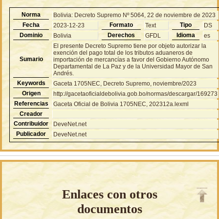
Norma
Bolivia: Decreto Supremo Nº 5064, 22 de noviembre de 2023
Fecha
Formato
Tipo
2023-12-23
Text
DS
Dominio
Derechos
Idioma
Bolivia
GFDL
es
El presente Decreto Supremo tiene por objeto autorizar la
exención del pago total de los tributos aduaneros de
Sumario
importación de mercancías a favor del Gobierno Autónomo
Departamental de La Paz y de la Universidad Mayor de San
Andrés.
Keywords
Gaceta 1705NEC, Decreto Supremo, noviembre/2023
Origen
http://gacetaoficialdebolivia.gob.bo/normas/descargar/169273
Referencias
Gaceta Oficial de Bolivia 1705NEC, 202312a.lexml
Creador
Contribuidor
DeveNet.net
Publicador
DeveNet.net
Enlaces con otros
documentos