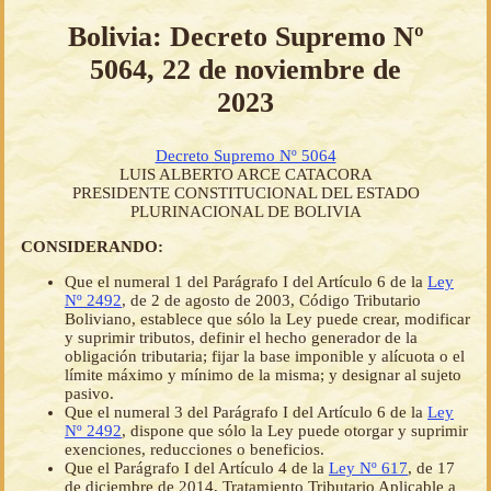
Bolivia: Decreto Supremo Nº
5064, 22 de noviembre de
2023
Decreto Supremo Nº 5064
LUIS ALBERTO ARCE CATACORA
PRESIDENTE CONSTITUCIONAL DEL ESTADO
PLURINACIONAL DE BOLIVIA
CONSIDERANDO:
Que el numeral 1 del Parágrafo I del Artículo 6 de la
Ley
Nº 2492
, de 2 de agosto de 2003, Código Tributario
Boliviano, establece que sólo la Ley puede crear, modificar
y suprimir tributos, definir el hecho generador de la
obligación tributaria; fijar la base imponible y alícuota o el
límite máximo y mínimo de la misma; y designar al sujeto
pasivo.
Que el numeral 3 del Parágrafo I del Artículo 6 de la
Ley
Nº 2492
, dispone que sólo la Ley puede otorgar y suprimir
exenciones, reducciones o beneficios.
Que el Parágrafo I del Artículo 4 de la
Ley Nº 617
, de 17
de diciembre de 2014, Tratamiento Tributario Aplicable a