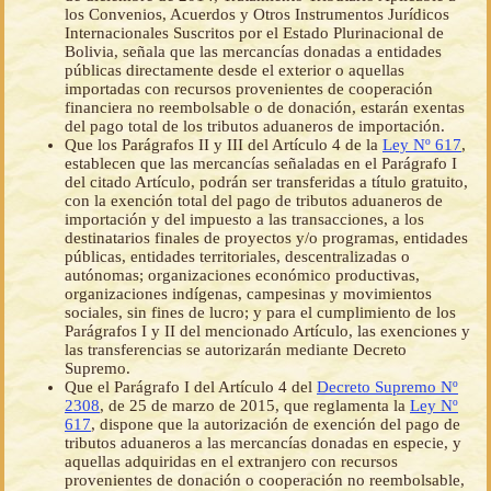
los Convenios, Acuerdos y Otros Instrumentos Jurídicos
Internacionales Suscritos por el Estado Plurinacional de
Bolivia, señala que las mercancías donadas a entidades
públicas directamente desde el exterior o aquellas
importadas con recursos provenientes de cooperación
financiera no reembolsable o de donación, estarán exentas
del pago total de los tributos aduaneros de importación.
Que los Parágrafos II y III del Artículo 4 de la
Ley Nº 617
,
establecen que las mercancías señaladas en el Parágrafo I
del citado Artículo, podrán ser transferidas a título gratuito,
con la exención total del pago de tributos aduaneros de
importación y del impuesto a las transacciones, a los
destinatarios finales de proyectos y/o programas, entidades
públicas, entidades territoriales, descentralizadas o
autónomas; organizaciones económico productivas,
organizaciones indígenas, campesinas y movimientos
sociales, sin fines de lucro; y para el cumplimiento de los
Parágrafos I y II del mencionado Artículo, las exenciones y
las transferencias se autorizarán mediante Decreto
Supremo.
Que el Parágrafo I del Artículo 4 del
Decreto Supremo Nº
2308
, de 25 de marzo de 2015, que reglamenta la
Ley Nº
617
, dispone que la autorización de exención del pago de
tributos aduaneros a las mercancías donadas en especie, y
aquellas adquiridas en el extranjero con recursos
provenientes de donación o cooperación no reembolsable,