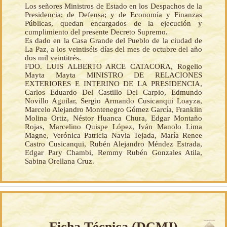
Los señores Ministros de Estado en los Despachos de la
Presidencia; de Defensa; y de Economía y Finanzas
Públicas, quedan encargados de la ejecución y
cumplimiento del presente Decreto Supremo.
Es dado en la Casa Grande del Pueblo de la ciudad de
La Paz, a los veintiséis días del mes de octubre del año
dos mil veintitrés.
FDO. LUIS ALBERTO ARCE CATACORA, Rogelio
Mayta Mayta MINISTRO DE RELACIONES
EXTERIORES E INTERINO DE LA PRESIDENCIA,
Carlos Eduardo Del Castillo Del Carpio, Edmundo
Novillo Aguilar, Sergio Armando Cusicanqui Loayza,
Marcelo Alejandro Montenegro Gómez García, Franklin
Molina Ortiz, Néstor Huanca Chura, Edgar Montaño
Rojas, Marcelino Quispe López, Iván Manolo Lima
Magne, Verónica Patricia Navia Tejada, María Renee
Castro Cusicanqui, Rubén Alejandro Méndez Estrada,
Edgar Pary Chambi, Remmy Rubén Gonzales Atila,
Sabina Orellana Cruz.
Ficha Técnica (
DCMI
)