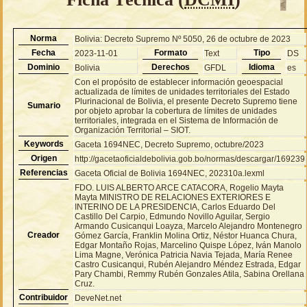
Norma
Bolivia: Decreto Supremo Nº 5050, 26 de octubre de 2023
Fecha
Formato
Tipo
2023-11-01
Text
DS
Dominio
Derechos
Idioma
Bolivia
GFDL
es
Con el propósito de establecer información geoespacial
actualizada de límites de unidades territoriales del Estado
Plurinacional de Bolivia, el presente Decreto Supremo tiene
Sumario
por objeto aprobar la cobertura de límites de unidades
territoriales, integrada en el Sistema de Información de
Organización Territorial – SIOT.
Keywords
Gaceta 1694NEC, Decreto Supremo, octubre/2023
Origen
http://gacetaoficialdebolivia.gob.bo/normas/descargar/169239
Referencias
Gaceta Oficial de Bolivia 1694NEC, 202310a.lexml
FDO. LUIS ALBERTO ARCE CATACORA, Rogelio Mayta
Mayta MINISTRO DE RELACIONES EXTERIORES E
INTERINO DE LA PRESIDENCIA, Carlos Eduardo Del
Castillo Del Carpio, Edmundo Novillo Aguilar, Sergio
Armando Cusicanqui Loayza, Marcelo Alejandro Montenegro
Creador
Gómez García, Franklin Molina Ortiz, Néstor Huanca Chura,
Edgar Montaño Rojas, Marcelino Quispe López, Iván Manolo
Lima Magne, Verónica Patricia Navia Tejada, María Renee
Castro Cusicanqui, Rubén Alejandro Méndez Estrada, Edgar
Pary Chambi, Remmy Rubén Gonzales Atila, Sabina Orellana
Cruz.
Contribuidor
DeveNet.net