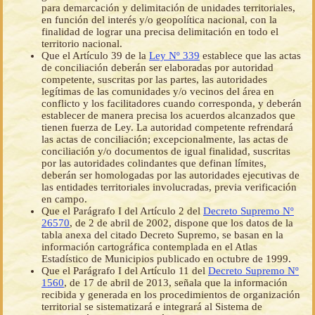
para demarcación y delimitación de unidades territoriales,
en función del interés y/o geopolítica nacional, con la
finalidad de lograr una precisa delimitación en todo el
territorio nacional.
Que el Artículo 39 de la
Ley Nº 339
establece que las actas
de conciliación deberán ser elaboradas por autoridad
competente, suscritas por las partes, las autoridades
legítimas de las comunidades y/o vecinos del área en
conflicto y los facilitadores cuando corresponda, y deberán
establecer de manera precisa los acuerdos alcanzados que
tienen fuerza de Ley. La autoridad competente refrendará
las actas de conciliación; excepcionalmente, las actas de
conciliación y/o documentos de igual finalidad, suscritas
por las autoridades colindantes que definan límites,
deberán ser homologadas por las autoridades ejecutivas de
las entidades territoriales involucradas, previa verificación
en campo.
Que el Parágrafo I del Artículo 2 del
Decreto Supremo Nº
26570
, de 2 de abril de 2002, dispone que los datos de la
tabla anexa del citado Decreto Supremo, se basan en la
información cartográfica contemplada en el Atlas
Estadístico de Municipios publicado en octubre de 1999.
Que el Parágrafo I del Artículo 11 del
Decreto Supremo Nº
1560
, de 17 de abril de 2013, señala que la información
recibida y generada en los procedimientos de organización
territorial se sistematizará e integrará al Sistema de