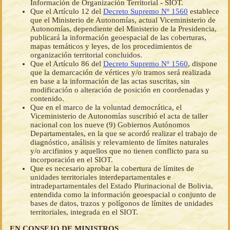
Información de Organización Territorial - SIOT.
Que el Artículo 12 del
Decreto Supremo Nº 1560
establece
que el Ministerio de Autonomías, actual Viceministerio de
Autonomías, dependiente del Ministerio de la Presidencia,
publicará la información geoespacial de las coberturas,
mapas temáticos y leyes, de los procedimientos de
organización territorial concluidos.
Que el Artículo 86 del
Decreto Supremo Nº 1560
, dispone
que la demarcación de vértices y/o tramos será realizada
en base a la información de las actas suscritas, sin
modificación o alteración de posición en coordenadas y
contenido.
Que en el marco de la voluntad democrática, el
Viceministerio de Autonomías suscribió el acta de taller
nacional con los nueve (9) Gobiernos Autónomos
Departamentales, en la que se acordó realizar el trabajo de
diagnóstico, análisis y relevamiento de límites naturales
y/o arcifinios y aquellos que no tienen conflicto para su
incorporación en el SIOT.
Que es necesario aprobar la cobertura de límites de
unidades territoriales interdepartamentales e
intradepartamentales del Estado Plurinacional de Bolivia,
entendida como la información geoespacial o conjunto de
bases de datos, trazos y polígonos de límites de unidades
territoriales, integrada en el SIOT.
EN CONSEJO DE MINISTROS,