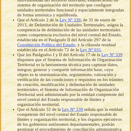
indivisibilidad del territorio boliviano, estableciendo un
sistema de organización del territorio que configure
unidades territoriales funcional y espacialmente integradas
de forma armónica y equilibrada.
Que el Artículo 2 de la
Ley Nº 339
, de 31 de enero de
2013, de Delimitación de Unidades Territoriales, asigna la
competencia de delimitación de las unidades territoriales
como competencia exclusiva del nivel central del Estado,
establecida en el Parágrafo II del Artículo 297 de la
Constitución Política del Estado
, y la cláusula residual
establecida en el Artículo 72 de la
Ley Nº 031
.
Que los Parágrafos I y II del Artículo 17 de la
Ley Nº 339
disponen que el Sistema de Información de Organización
Territorial es la herramienta técnica para capturar datos,
integrar, generar y compartir información base, cuyo
objeto es la sistematización, seguimiento, valoración y
verificación de las condiciones y requisitos en los trámites
de creación, modificación y delimitación de unidades
territoriales; el Sistema de Información de Organización
Territorial será administrado por la entidad competente del
nivel central del Estado responsable de límites y
organización territorial.
Que el Artículo 32 de la
Ley Nº 339
señala que la entidad
competente del nivel central del Estado responsable de
límites y organización territorial, y los órganos ejecutivos
de los gobiernos autónomos departamentales, podrán
gestionar el procedimiento de conciliación administrativa