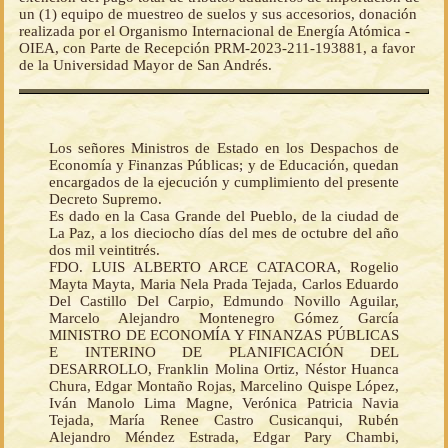
un (1) equipo de muestreo de suelos y sus accesorios, donación
realizada por el Organismo Internacional de Energía Atómica -
OIEA, con Parte de Recepción PRM-2023-211-193881, a favor
de la Universidad Mayor de San Andrés.
Los señores Ministros de Estado en los Despachos de
Economía y Finanzas Públicas; y de Educación, quedan
encargados de la ejecución y cumplimiento del presente
Decreto Supremo.
Es dado en la Casa Grande del Pueblo, de la ciudad de
La Paz, a los dieciocho días del mes de octubre del año
dos mil veintitrés.
FDO. LUIS ALBERTO ARCE CATACORA, Rogelio
Mayta Mayta, Maria Nela Prada Tejada, Carlos Eduardo
Del Castillo Del Carpio, Edmundo Novillo Aguilar,
Marcelo Alejandro Montenegro Gómez García
MINISTRO DE ECONOMÍA Y FINANZAS PÚBLICAS
E INTERINO DE PLANIFICACIÓN DEL
DESARROLLO, Franklin Molina Ortiz, Néstor Huanca
Chura, Edgar Montaño Rojas, Marcelino Quispe López,
Iván Manolo Lima Magne, Verónica Patricia Navia
Tejada, María Renee Castro Cusicanqui, Rubén
Alejandro Méndez Estrada, Edgar Pary Chambi,