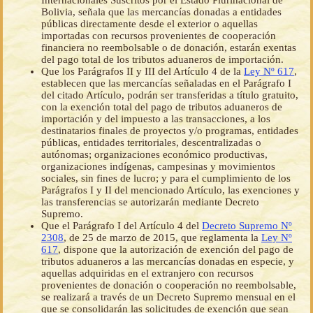
Internacionales Suscritos por el Estado Plurinacional de
Bolivia, señala que las mercancías donadas a entidades
públicas directamente desde el exterior o aquellas
importadas con recursos provenientes de cooperación
financiera no reembolsable o de donación, estarán exentas
del pago total de los tributos aduaneros de importación.
Que los Parágrafos II y III del Artículo 4 de la
Ley Nº 617
,
establecen que las mercancías señaladas en el Parágrafo I
del citado Artículo, podrán ser transferidas a título gratuito,
con la exención total del pago de tributos aduaneros de
importación y del impuesto a las transacciones, a los
destinatarios finales de proyectos y/o programas, entidades
públicas, entidades territoriales, descentralizadas o
autónomas; organizaciones económico productivas,
organizaciones indígenas, campesinas y movimientos
sociales, sin fines de lucro; y para el cumplimiento de los
Parágrafos I y II del mencionado Artículo, las exenciones y
las transferencias se autorizarán mediante Decreto
Supremo.
Que el Parágrafo I del Artículo 4 del
Decreto Supremo Nº
2308
, de 25 de marzo de 2015, que reglamenta la
Ley Nº
617
, dispone que la autorización de exención del pago de
tributos aduaneros a las mercancías donadas en especie, y
aquellas adquiridas en el extranjero con recursos
provenientes de donación o cooperación no reembolsable,
se realizará a través de un Decreto Supremo mensual en el
que se consolidarán las solicitudes de exención que sean