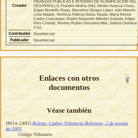
FINANZAS PÚBLICAS E INTERINO DE PLANIFICACIÓN DEL
Creador
DESARROLLO, Franklin Molina Ortiz, Néstor Huanca Chura,
Edgar Montaño Rojas, Marcelino Quispe López, Iván Manolo
Lima Magne, Verónica Patricia Navia Tejada, María Renee
Castro Cusicanqui, Rubén Alejandro Méndez Estrada, Edgar
Pary Chambi, Remmy Rubén Gonzales Atila, Sabina Orellana
Cruz.
Contribuidor
DeveNet.net
Publicador
DeveNet.net
Enlaces con otros
documentos
Véase también
[BO-L-2492]
Bolivia: Código Tributario Boliviano, 2 de agosto
de 2003
Código Tributario