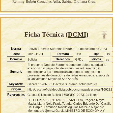
Remmy Rubén Gonzales Atila, Sabina Orellana Cruz.
Ficha Técnica (
DCMI
)
Norma
Bolivia: Decreto Supremo Nº 5043, 18 de octubre de 2023
Fecha
Formato
Tipo
2023-11-01
Text
DS
Dominio
Derechos
Idioma
Bolivia
GFDL
es
El presente Decreto Supremo tiene por objeto autorizar la
exención del pago total de los tributos aduaneros de
Sumario
importación a las mercancías adquiridas con recursos
provenientes de donación y donadas en especie, a favor de
la Universidad Mayor de San Andrés.
Keywords
Gaceta 1690NEC, Decreto Supremo, octubre/2023
Origen
http://gacetaoficialdebolivia.gob.bo/normas/descargar/169232
Referencias
Gaceta Oficial de Bolivia 1690NEC, 202310a.lexml
FDO. LUIS ALBERTO ARCE CATACORA, Rogelio Mayta
Mayta, Maria Nela Prada Tejada, Carlos Eduardo Del Castillo
Del Carpio, Edmundo Novillo Aguilar, Marcelo Alejandro
Montenegro Gómez García MINISTRO DE ECONOMÍA Y