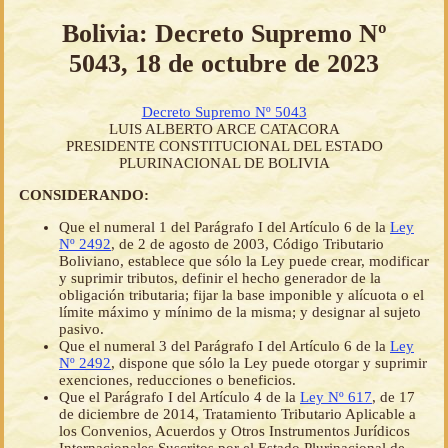
Bolivia: Decreto Supremo Nº
5043, 18 de octubre de 2023
Decreto Supremo Nº 5043
LUIS ALBERTO ARCE CATACORA
PRESIDENTE CONSTITUCIONAL DEL ESTADO
PLURINACIONAL DE BOLIVIA
CONSIDERANDO:
Que el numeral 1 del Parágrafo I del Artículo 6 de la
Ley
Nº 2492
, de 2 de agosto de 2003, Código Tributario
Boliviano, establece que sólo la Ley puede crear, modificar
y suprimir tributos, definir el hecho generador de la
obligación tributaria; fijar la base imponible y alícuota o el
límite máximo y mínimo de la misma; y designar al sujeto
pasivo.
Que el numeral 3 del Parágrafo I del Artículo 6 de la
Ley
Nº 2492
, dispone que sólo la Ley puede otorgar y suprimir
exenciones, reducciones o beneficios.
Que el Parágrafo I del Artículo 4 de la
Ley Nº 617
, de 17
de diciembre de 2014, Tratamiento Tributario Aplicable a
los Convenios, Acuerdos y Otros Instrumentos Jurídicos