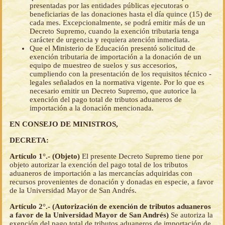
presentadas por las entidades públicas ejecutoras o
beneficiarias de las donaciones hasta el día quince (15) de
cada mes. Excepcionalmente, se podrá emitir más de un
Decreto Supremo, cuando la exención tributaria tenga
carácter de urgencia y requiera atención inmediata.
Que el Ministerio de Educación presentó solicitud de
exención tributaria de importación a la donación de un
equipo de muestreo de suelos y sus accesorios,
cumpliendo con la presentación de los requisitos técnico -
legales señalados en la normativa vigente. Por lo que es
necesario emitir un Decreto Supremo, que autorice la
exención del pago total de tributos aduaneros de
importación a la donación mencionada.
EN CONSEJO DE MINISTROS,
DECRETA:
Artículo 1°.- (Objeto)
El presente Decreto Supremo tiene por
objeto autorizar la exención del pago total de los tributos
aduaneros de importación a las mercancías adquiridas con
recursos provenientes de donación y donadas en especie, a favor
de la Universidad Mayor de San Andrés.
Artículo 2°.- (Autorización de exención de tributos aduaneros
a favor de la Universidad Mayor de San Andrés)
Se autoriza la
exención del pago total de tributos aduaneros de importación de