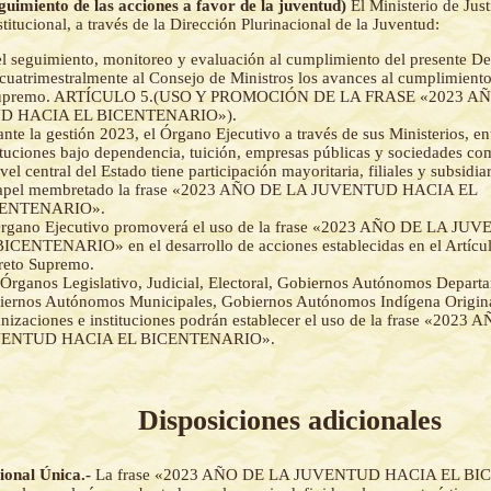
eguimiento de las acciones a favor de la juventud)
El Ministerio de Just
titucional, a través de la Dirección Plurinacional de la Juventud:
el seguimiento, monitoreo y evaluación al cumplimiento del presente D
cuatrimestralmente al Consejo de Ministros los avances al cumplimiento
Supremo. ARTÍCULO 5.(USO Y PROMOCIÓN DE LA FRASE «2023 A
D HACIA EL BICENTENARIO»).
nte la gestión 2023, el Órgano Ejecutivo a través de sus Ministerios, en
ituciones bajo dependencia, tuición, empresas públicas y sociedades co
ivel central del Estado tiene participación mayoritaria, filiales y subsidiar
papel membretado la frase «2023 AÑO DE LA JUVENTUD HACIA EL
ENTENARIO».
Órgano Ejecutivo promoverá el uso de la frase «2023 AÑO DE LA 
ICENTENARIO» en el desarrollo de acciones establecidas en el Artícul
reto Supremo.
Órganos Legislativo, Judicial, Electoral, Gobiernos Autónomos Departa
iernos Autónomos Municipales, Gobiernos Autónomos Indígena Origin
nizaciones e instituciones podrán establecer el uso de la frase «2023
ENTUD HACIA EL BICENTENARIO».
Disposiciones adicionales
cional Única.-
La frase «2023 AÑO DE LA JUVENTUD HACIA EL B