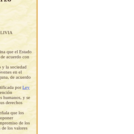
LIVIA
ina que el Estado
, de acuerdo con
o y la sociedad
óvenes en el
lguna, de acuerdo
tificada por
Ley
vención
os humanos, y se
 sus derechos
eñala que los
roponer
mpromiso de los
 de los valores