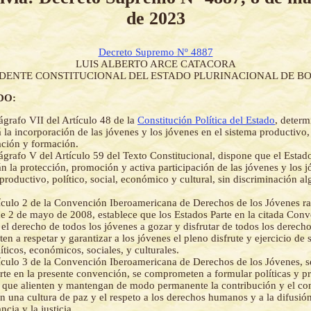
de 2023
Decreto Supremo Nº 4887
LUIS ALBERTO ARCE CATACORA
IDENTE CONSTITUCIONAL DEL ESTADO PLURINACIONAL DE BO
DO:
ágrafo VII del Artículo 48 de la
Constitución Política del Estado
, determ
á la incorporación de las jóvenes y los jóvenes en el sistema productivo
ación y formación.
ágrafo V del Artículo 59 del Texto Constitucional, dispone que el Estad
án la protección, promoción y activa participación de las jóvenes y los j
 productivo, político, social, económico y cultural, sin discriminación a
ículo 2 de la Convención Iberoamericana de Derechos de los Jóvenes ra
de 2 de mayo de 2008, establece que los Estados Parte en la citada Con
el derecho de todos los jóvenes a gozar y disfrutar de todos los derech
n a respetar y garantizar a los jóvenes el pleno disfrute y ejercicio de
líticos, económicos, sociales, y culturales.
ículo 3 de la Convención Iberoamericana de Derechos de los Jóvenes, s
rte en la presente convención, se comprometen a formular políticas y p
que alienten y mantengan de modo permanente la contribución y el co
n una cultura de paz y el respeto a los derechos humanos y a la difusión
ancia y la justicia.