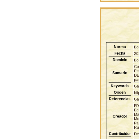
Norma
Bo
Fecha
20
Dominio
Bol
Con
Es
Sumario
DE
par
Keywords
Ga
Origen
ht
Referencias
Ga
FD
Ed
Ma
Creador
Mo
Pa
Ru
Contribuidor
De