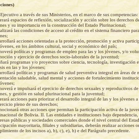
cciones)
Ejecutivo a través de sus Ministerios, en el marco de sus competencias:
rará espacios de reflexión, socialización y acción sobre los derechos de
nes y su importancia en la construcción del Estado Plurinacional;
alizará las condiciones de acceso al crédito en el sistema financiero para
nes;
rrollará acciones orientadas a la protección, promoción y activa partici
jóvenes, en los ámbitos cultural, social y económico del país;
overá políticas y programas de empleo para las y los jóvenes, y/o volu
oción y ejercicio de derechos socio-laborales de la juventud;
ñará programas y/o proyectos sobre ciencia, tecnología, investigación 
sis en las y los jóvenes;
rrollará políticas y programas de salud preventiva integral en áreas de 
entación saludable, salud mental y acciones de fortalecimiento institucio
jóvenes;
overá e impulsará el ejercicio de derechos sexuales y reproductivos de 
nes, y gestión en salud plurinacional para la juventud;
rará acciones para priorizar el desarrollo integral de las y los jóvenes 
jercicio pleno de sus derechos;
ocionará otras acciones que permitan la participación activa de la juve
inacional de Bolivia. II. Las entidades e instituciones bajo dependencia, 
esas públicas y sociedades comerciales donde el nivel central del Estad
icipación mayoritaria, filiales y subsidiarias, deberán realizar acciones o
limiento de los incisos a), b), c), e), h) e del Parágrafo precedente.