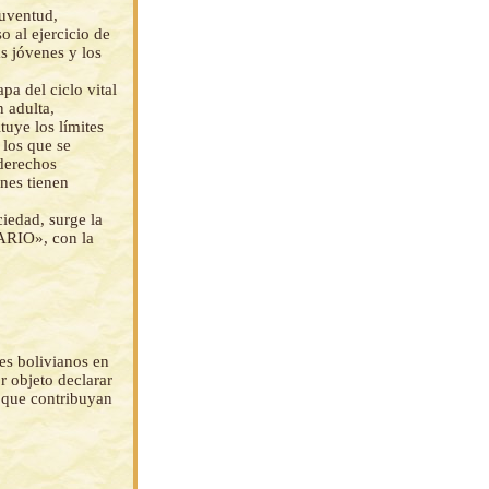
Juventud,
 al ejercicio de
as jóvenes y los
apa del ciclo vital
n adulta,
tuye los límites
 los que se
 derechos
enes tienen
iedad, surge la
RIO», con la
nes bolivianos en
r objeto declarar
ue contribuyan