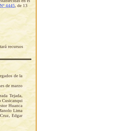
stablecidas en el
 Nº 4445
, de 13
ará recursos
rgados de la
mes de marzo
da Tejada,
o Cusicanqui
éstor Huanca
 Manolo Lima
 Cruz, Edgar