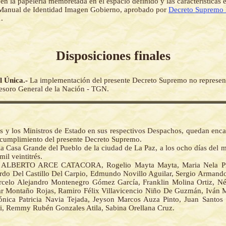
en la papelería membretada en el espacio definido y las características e
 Manual de Identidad Imagen Gobierno, aprobado por
Decreto Supremo
.
Disposiciones finales
l Única.-
La implementación del presente Decreto Supremo no represent
Tesoro General de la Nación - TGN.
as y los Ministros de Estado en sus respectivos Despachos, quedan enca
 cumplimiento del presente Decreto Supremo.
la Casa Grande del Pueblo de la ciudad de La Paz, a los ocho días del 
mil veintitrés.
 ALBERTO ARCE CATACORA, Rogelio Mayta Mayta, Maria Nela Pra
rdo Del Castillo Del Carpio, Edmundo Novillo Aguilar, Sergio Armand
celo Alejandro Montenegro Gómez García, Franklin Molina Ortiz, N
r Montaño Rojas, Ramiro Félix Villavicencio Niño De Guzmán, Iván
nica Patricia Navia Tejada, Jeyson Marcos Auza Pinto, Juan Santos
, Remmy Rubén Gonzales Atila, Sabina Orellana Cruz.