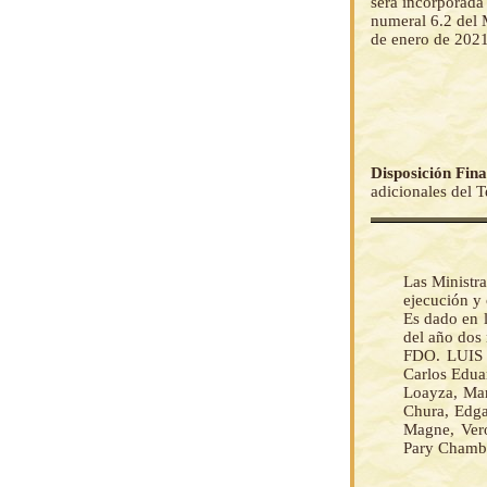
será incorporada 
numeral 6.2 del
de enero de 2021
Disposición Fina
adicionales del 
Las Ministr
ejecución y
Es dado en 
del año dos 
FDO. LUIS
Carlos Edua
Loayza, Mar
Chura, Edga
Magne, Veró
Pary Chambi