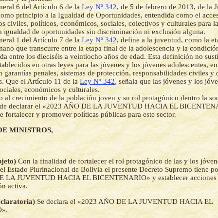
eral 6 del Artículo 6 de la
Ley Nº 342
, de 5 de febrero de 2013, de la 
como principio a la Igualdad de Oportunidades, entendida como el acceso
s civiles, políticos, económicos, sociales, colectivos y culturales para l
n igualdad de oportunidades sin discriminación ni exclusión alguna.
eral 1 del Artículo 7 de la
Ley Nº 342
, define a la juventud, como la et
mano que transcurre entre la etapa final de la adolescencia y la condició
a entre los dieciséis a veintiocho años de edad. Esta definición no susti
tablecidos en otras leyes para las jóvenes y los jóvenes adolescentes, en
n garantías penales, sistemas de protección, responsabilidades civiles y
. Que el Artículo 11 de la
Ley Nº 342
, señala que las jóvenes y los jóv
ociales, económicos y culturales.
 al crecimiento de la población joven y su rol protagónico dentro la soc
d de declarar el «2023 AÑO DE LA JUVENTUD HACIA EL BICENTENA
e fortalecer y promover políticas públicas para este sector.
DE MINISTROS,
bjeto)
Con la finalidad de fortalecer el rol protagónico de las y los jóve
el Estado Plurinacional de Bolivia el presente Decreto Supremo tiene po
E LA JUVENTUD HACIA EL BICENTENARIO» y establecer acciones q
ón activa.
eclaratoria)
Se declara el «2023 AÑO DE LA JUVENTUD HACIA EL
».