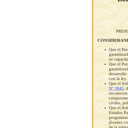
PRES
CONSIDERAN
Que el Par
garantizar
su capacit
Que el Par
garantizar
desarrollo
con la ley.
Que el Art
Nº 3845
, 
reconocen 
compromete
civiles, po
Que el Art
Estados Pa
programas 
jóvenes co
de la toler