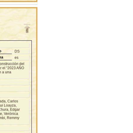
o
DS
ma
es
construcción del
ar el “2023 AÑO
n a una
da, Carlos
ui Loayza,
Chura, Edgar
e, Verónica
hambi, Remmy