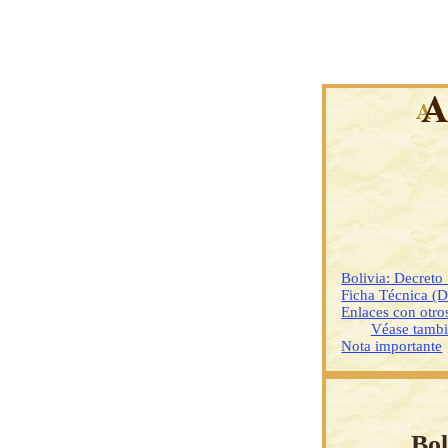
Bolivia: Decret
Ficha Técnica (
Enlaces con otr
Véase tamb
Nota importante
Bol