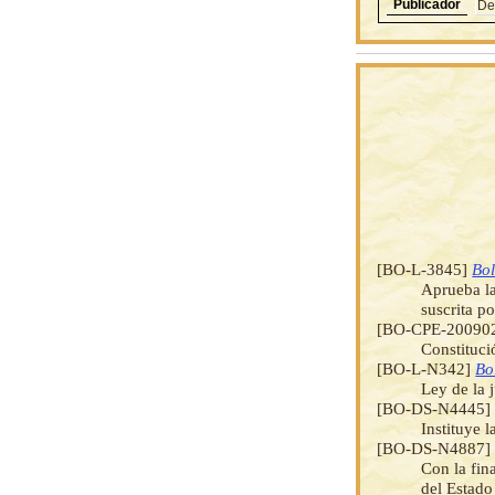
Publicador
De
[BO-L-3845]
Bol
Aprueba la
suscrita p
[BO-CPE-20090
Constituci
[BO-L-N342]
Bo
Ley de la 
[BO-DS-N4445
Instituye 
[BO-DS-N4887
Con la fin
del Estado