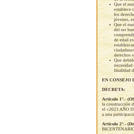
Que el num
establece 
los derecho
jóvenes, e
Que el num
del ser hu
comprendid
de edad es
establezca
ciudadanos
derechos s
Que debido
necesida
finalidad d
EN CONSEJO 
DECRETA:
Artículo 1°.- (O
la construcción d
el «2023 AÑO D
a una participaci
Artículo 2°.- (D
BICENTENARIO