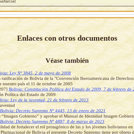
veNet.net
Enlaces con otros documentos
Véase también
ivia: Ley Nº 3845, 2 de mayo de 2008
 ratificación de Bolivia de la "Convención Iberoamericana de Derechos
or nuestro país el 11 de octubre de 2005
207]
Bolivia: Constitución Política del Estado de 2009, 7 de febrero de
ón Política del Estado de 2009
livia: Ley de la juventud, 21 de febrero de 2013
juventud
]
Bolivia: Decreto Supremo Nº 4445, 13 de enero de 2021
la “Imagen Gobierno” y aprobar el Manual de Identidad Imagen Gobiern
]
Bolivia: Decreto Supremo Nº 4887, 8 de marzo de 2023
alidad de fortalecer el rol protagónico de las y los jóvenes bolivianos en
 Plurinacional de Bolivia el presente Decreto Supremo tiene por objeto 