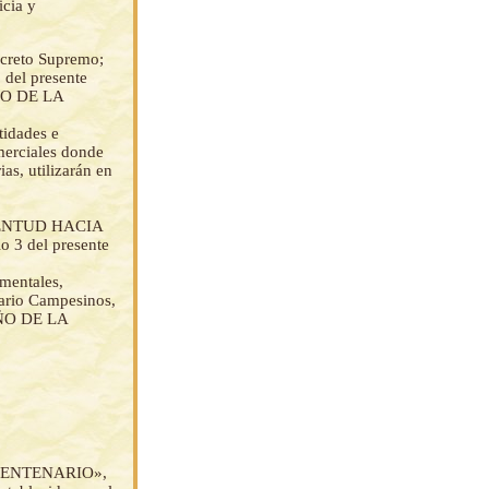
icia y
ecreto Supremo;
 del presente
ÑO DE LA
tidades e
merciales donde
ias, utilizarán en
JUVENTUD HACIA
o 3 del presente
mentales,
ario Campesinos,
 AÑO DE LA
ICENTENARIO»,