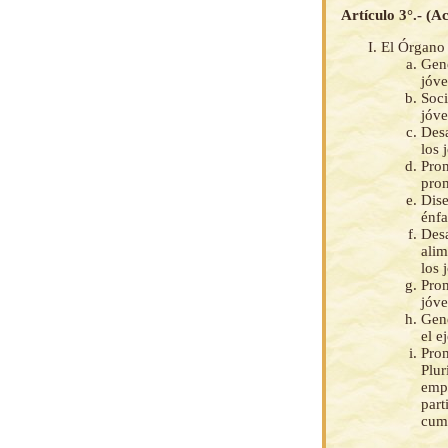
Artículo 3°.- (A
El Órgano 
Gene
jóve
Soci
jóve
Desa
los 
Prom
prom
Dise
énfa
Desa
alim
los 
Prom
jóve
Gene
el e
Prom
Plur
empr
part
cump