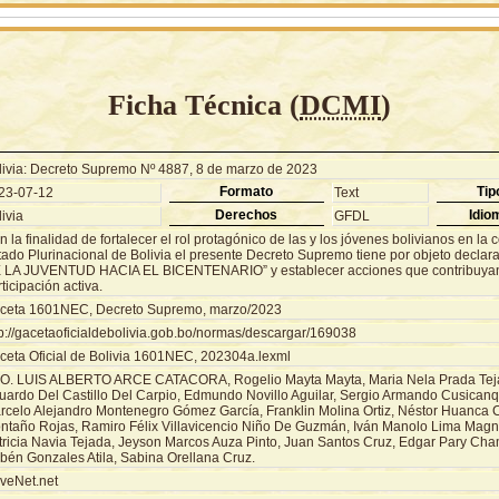
Ficha Técnica (
DCMI
)
livia: Decreto Supremo Nº 4887, 8 de marzo de 2023
Formato
Tip
23-07-12
Text
Derechos
Idio
ivia
GFDL
 la finalidad de fortalecer el rol protagónico de las y los jóvenes bolivianos en la 
tado Plurinacional de Bolivia el presente Decreto Supremo tiene por objeto declar
 LA JUVENTUD HACIA EL BICENTENARIO” y establecer acciones que contribuya
ticipación activa.
ceta 1601NEC, Decreto Supremo, marzo/2023
tp://gacetaoficialdebolivia.gob.bo/normas/descargar/169038
ceta Oficial de Bolivia 1601NEC, 202304a.lexml
O. LUIS ALBERTO ARCE CATACORA, Rogelio Mayta Mayta, Maria Nela Prada Teja
uardo Del Castillo Del Carpio, Edmundo Novillo Aguilar, Sergio Armando Cusicanq
rcelo Alejandro Montenegro Gómez García, Franklin Molina Ortiz, Néstor Huanca 
ntaño Rojas, Ramiro Félix Villavicencio Niño De Guzmán, Iván Manolo Lima Magn
tricia Navia Tejada, Jeyson Marcos Auza Pinto, Juan Santos Cruz, Edgar Pary C
bén Gonzales Atila, Sabina Orellana Cruz.
veNet.net