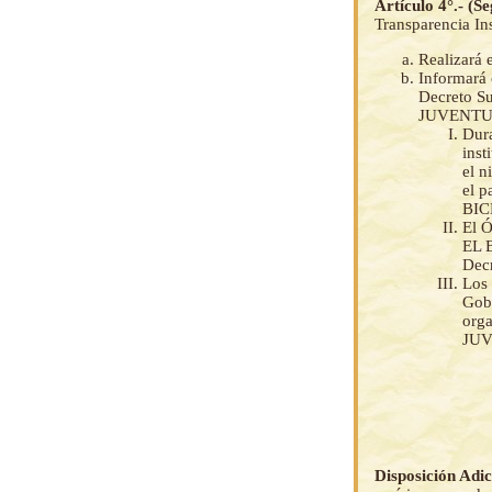
Artículo 4°.- (S
Transparencia Ins
Realizará 
Informará 
Decreto 
JUVENTU
Dura
inst
el n
el 
BIC
El 
EL B
Dec
Los 
Gob
orga
JUV
Disposición Adi