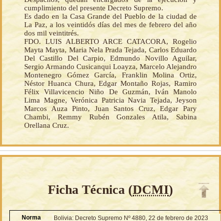
cumplimiento del presente Decreto Supremo.
Es dado en la Casa Grande del Pueblo de la ciudad de
La Paz, a los veintidós días del mes de febrero del año
dos mil veintitrés.
FDO. LUIS ALBERTO ARCE CATACORA, Rogelio
Mayta Mayta, Maria Nela Prada Tejada, Carlos Eduardo
Del Castillo Del Carpio, Edmundo Novillo Aguilar,
Sergio Armando Cusicanqui Loayza, Marcelo Alejandro
Montenegro Gómez García, Franklin Molina Ortiz,
Néstor Huanca Chura, Edgar Montaño Rojas, Ramiro
Félix Villavicencio Niño De Guzmán, Iván Manolo
Lima Magne, Verónica Patricia Navia Tejada, Jeyson
Marcos Auza Pinto, Juan Santos Cruz, Edgar Pary
Chambi, Remmy Rubén Gonzales Atila, Sabina
Orellana Cruz.
Ficha Técnica (
DCMI
)
Norma
Bolivia: Decreto Supremo Nº 4880, 22 de febrero de 2023