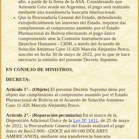
año, a partir de la firma de la ASA. Considerando que
Antonela Grisi reside en Argentina, el pago será realizado
mediante una transferencia bancaria internacional.
Que la Procuraduría General del Estado, defendiendo
extrajudicialmente los intereses del Estado, requiere dar
cumplimiento al compromiso asumido por el Estado
Plurinacional de Bolivia efectuando el pago único
comprometido ante la Comisión Interamericana de
Derechos Humanos - CIDH, a través del Acuerdo de
Solución Amistosa Caso 11.426 Marcela Alejandra Porco,
suscrito en fecha 30 de mayo de 2022, por lo que se hace
necesario la emisión del presente Decreto Supremo.
EN CONSEJO DE MINISTROS,
DECRETA:
Artículo 1°.- (Objeto)
El presente Decreto Supremo tiene por
objeto dar cumplimiento al compromiso asumido por el Estado
Plurinacional de Bolivia en el Acuerdo de Solución Amistosa
Caso 11.426 Marcela Alejandra Porco.
Artículo 2°.- (Reparación pecuniaria)
En el marco de la
Disposición Adicional Única de la
Ley Nº 1431
, de 25 de mayo
de 2022, la Procuraduría General del Estado realizará el pago
único de $us12.000.- (DOCE mil 00/100 DÓLARES
AMERICANOS), mediante una transferencia bancaria