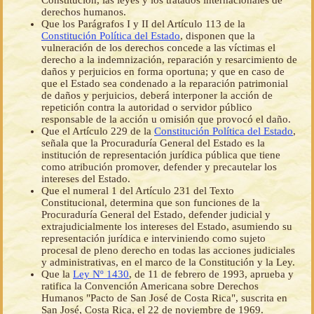
Constitución, las leyes y los tratados internacionales de
derechos humanos.
Que los Parágrafos I y II del Artículo 113 de la
Constitución Política del Estado
, disponen que la
vulneración de los derechos concede a las víctimas el
derecho a la indemnización, reparación y resarcimiento de
daños y perjuicios en forma oportuna; y que en caso de
que el Estado sea condenado a la reparación patrimonial
de daños y perjuicios, deberá interponer la acción de
repetición contra la autoridad o servidor público
responsable de la acción u omisión que provocó el daño.
Que el Artículo 229 de la
Constitución Política del Estado
,
señala que la Procuraduría General del Estado es la
institución de representación jurídica pública que tiene
como atribución promover, defender y precautelar los
intereses del Estado.
Que el numeral 1 del Artículo 231 del Texto
Constitucional, determina que son funciones de la
Procuraduría General del Estado, defender judicial y
extrajudicialmente los intereses del Estado, asumiendo su
representación jurídica e interviniendo como sujeto
procesal de pleno derecho en todas las acciones judiciales
y administrativas, en el marco de la Constitución y la Ley.
Que la
Ley Nº 1430
, de 11 de febrero de 1993, aprueba y
ratifica la Convención Americana sobre Derechos
Humanos "Pacto de San José de Costa Rica", suscrita en
San José, Costa Rica, el 22 de noviembre de 1969.