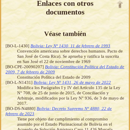
Enlaces con otros
documentos
Véase también
[BO-L-1430]
Bolivia: Ley Nº 1430, 11 de febrero de 1993
Convención americana sobre derechos humanos. Pacto de
San José de Costa Rica). Se aprueba y ratifica la suscrita
en San José el 22 de noviembre de 1969
[BO-CPE-20090207]
Bolivia: Constitución Política del Estado de
2009, 7 de febrero de 2009
Constitución Política del Estado de 2009
[BO-L-N1431]
Bolivia: Ley Nº 1431, 26 de mayo de 2022
Modifica los Parágrafos I y IV del Artículo 135 de la Ley
N° 708, de 25 de junio de 2015, de Conciliación y
Arbitraje, modificados por la Ley N° 936, de 3 de mayo de
2017.
[BO-DS-N4880]
Bolivia: Decreto Supremo Nº 4880, 22 de
febrero de 2023
Tiene por objeto dar cumplimiento al compromiso
asumido por el Estado Plurinacional de Bolivia en el
Acuerdo de Solución Amistosa Caso 11.426 Marcela