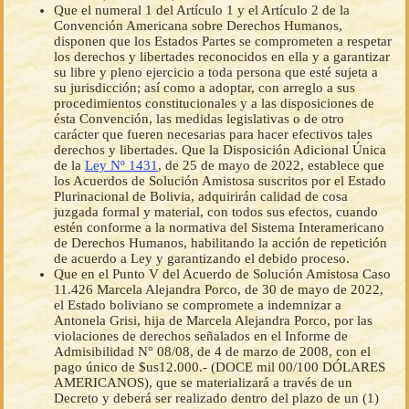
Que el numeral 1 del Artículo 1 y el Artículo 2 de la
Convención Americana sobre Derechos Humanos,
disponen que los Estados Partes se comprometen a respetar
los derechos y libertades reconocidos en ella y a garantizar
su libre y pleno ejercicio a toda persona que esté sujeta a
su jurisdicción; así como a adoptar, con arreglo a sus
procedimientos constitucionales y a las disposiciones de
ésta Convención, las medidas legislativas o de otro
carácter que fueren necesarias para hacer efectivos tales
derechos y libertades. Que la Disposición Adicional Única
de la
Ley Nº 1431
, de 25 de mayo de 2022, establece que
los Acuerdos de Solución Amistosa suscritos por el Estado
Plurinacional de Bolivia, adquirirán calidad de cosa
juzgada formal y material, con todos sus efectos, cuando
estén conforme a la normativa del Sistema Interamericano
de Derechos Humanos, habilitando la acción de repetición
de acuerdo a Ley y garantizando el debido proceso.
Que en el Punto V del Acuerdo de Solución Amistosa Caso
11.426 Marcela Alejandra Porco, de 30 de mayo de 2022,
el Estado boliviano se compromete a indemnizar a
Antonela Grisi, hija de Marcela Alejandra Porco, por las
violaciones de derechos señalados en el Informe de
Admisibilidad N° 08/08, de 4 de marzo de 2008, con el
pago único de $us12.000.- (DOCE mil 00/100 DÓLARES
AMERICANOS), que se materializará a través de un
Decreto y deberá ser realizado dentro del plazo de un (1)