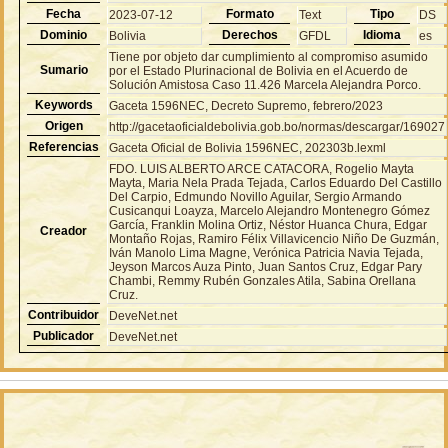
Fecha
Formato
Tipo
2023-07-12
Text
DS
Dominio
Derechos
Idioma
Bolivia
GFDL
es
Tiene por objeto dar cumplimiento al compromiso asumido
Sumario
por el Estado Plurinacional de Bolivia en el Acuerdo de
Solución Amistosa Caso 11.426 Marcela Alejandra Porco.
Keywords
Gaceta 1596NEC, Decreto Supremo, febrero/2023
Origen
http://gacetaoficialdebolivia.gob.bo/normas/descargar/169027
Referencias
Gaceta Oficial de Bolivia 1596NEC, 202303b.lexml
FDO. LUIS ALBERTO ARCE CATACORA, Rogelio Mayta
Mayta, Maria Nela Prada Tejada, Carlos Eduardo Del Castillo
Del Carpio, Edmundo Novillo Aguilar, Sergio Armando
Cusicanqui Loayza, Marcelo Alejandro Montenegro Gómez
García, Franklin Molina Ortiz, Néstor Huanca Chura, Edgar
Creador
Montaño Rojas, Ramiro Félix Villavicencio Niño De Guzmán,
Iván Manolo Lima Magne, Verónica Patricia Navia Tejada,
Jeyson Marcos Auza Pinto, Juan Santos Cruz, Edgar Pary
Chambi, Remmy Rubén Gonzales Atila, Sabina Orellana
Cruz.
Contribuidor
DeveNet.net
Publicador
DeveNet.net