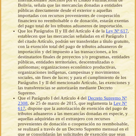
Internacionales Suscritos por el Estado Plurinacional de
Bolivia, señala que las mercancías donadas a entidades
públicas directamente desde el exterior o aquellas
importadas con recursos provenientes de cooperación
financiera no reembolsable o de donación, estarán exentas
del pago total de los tributos aduaneros de importación.
Que los Parágrafos II y III del Artículo 4 de la
Ley Nº 617
,
establecen que las mercancías señaladas en el Parágrafo I
del citado Artículo, podrán ser transferidas a título gratuito,
con la exención total del pago de tributos aduaneros de
importación y del impuesto a las transacciones, a los
destinatarios finales de proyectos y/o programas, entidades
públicas, entidades territoriales, descentralizadas o
autónomas; organizaciones económico productivas,
organizaciones indígenas, campesinas y movimientos
sociales, sin fines de lucro; y para el cumplimiento de los
Parágrafos I y II del mencionado Artículo, las exenciones y
las transferencias se autorizarán mediante Decreto
Supremo.
Que el Parágrafo I del Artículo 4 del
Decreto Supremo Nº
2308
, de 25 de marzo de 2015, que reglamenta la
Ley Nº
617
, dispone que la autorización de exención del pago de
tributos aduaneros a las mercancías donadas en especie, y
aquellas adquiridas en el extranjero con recursos
provenientes de donación o cooperación no reembolsable,
se realizará a través de un Decreto Supremo mensual en el
que se consolidarán las solicitudes de exención que sean