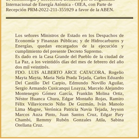
Internacional de Energía Atómica - OIEA, con Parte de
Recepción PRM-2022-211-355929 a favor de la ABEN.
Los señores Ministros de Estado en los Despachos de
Economía y Finanzas Públicas; y de Hidrocarburos y
Energías, quedan encargados de la ejecución y
cumplimiento del presente Decreto Supremo.
Es dado en la Casa Grande del Pueblo de la ciudad de
La Paz, a los veintidós días del mes de febrero del año
dos mil veintitrés.
FDO. LUIS ALBERTO ARCE CATACORA, Rogelio
Mayta Mayta, Maria Nela Prada Tejada, Carlos Eduardo
Del Castillo Del Carpio, Edmundo Novillo Aguilar,
Sergio Armando Cusicanqui Loayza, Marcelo Alejandro
Montenegro Gómez García, Franklin Molina Ortiz,
Néstor Huanca Chura, Edgar Montaño Rojas, Ramiro
Félix Villavicencio Niño De Guzmán, Iván Manolo
Lima Magne, Verónica Patricia Navia Tejada, Jeyson
Marcos Auza Pinto, Juan Santos Cruz, Edgar Pary
Chambi, Remmy Rubén Gonzales Atila, Sabina
Orellana Cruz.