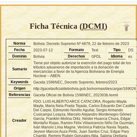
Ficha Técnica (
DCMI
)
Norma
Bolivia: Decreto Supremo Nº 4879, 22 de febrero de 2023
Fecha
Formato
Tipo
2023-07-12
Text
DS
Dominio
Derechos
Idioma
Bolivia
GFDL
es
Tiene por objeto autorizar la exención del pago total de los
tributos aduaneros de importación a la donación de
Sumario
mercancías a favor de la Agencia Boliviana de Energía
Nuclear – ABEN.
Keywords
Gaceta 1596NEC, Decreto Supremo, febrero/2023
Origen
http://gacetaoficialdebolivia.gob.bo/normas/descargar/169026
Referencias
Gaceta Oficial de Bolivia 1596NEC, 202303b.lexml
FDO. LUIS ALBERTO ARCE CATACORA, Rogelio Mayta
Mayta, Maria Nela Prada Tejada, Carlos Eduardo Del Castillo
Del Carpio, Edmundo Novillo Aguilar, Sergio Armando
Cusicanqui Loayza, Marcelo Alejandro Montenegro Gómez
García, Franklin Molina Ortiz, Néstor Huanca Chura, Edgar
Creador
Montaño Rojas, Ramiro Félix Villavicencio Niño De Guzmán,
Iván Manolo Lima Magne, Verónica Patricia Navia Tejada,
Jeyson Marcos Auza Pinto, Juan Santos Cruz, Edgar Pary
Chambi, Remmy Rubén Gonzales Atila, Sabina Orellana