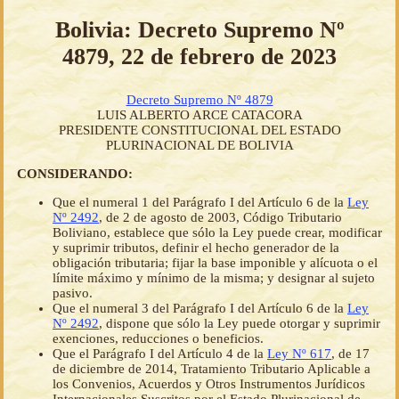
Bolivia: Decreto Supremo Nº
4879, 22 de febrero de 2023
Decreto Supremo Nº 4879
LUIS ALBERTO ARCE CATACORA
PRESIDENTE CONSTITUCIONAL DEL ESTADO
PLURINACIONAL DE BOLIVIA
CONSIDERANDO:
Que el numeral 1 del Parágrafo I del Artículo 6 de la
Ley
Nº 2492
, de 2 de agosto de 2003, Código Tributario
Boliviano, establece que sólo la Ley puede crear, modificar
y suprimir tributos, definir el hecho generador de la
obligación tributaria; fijar la base imponible y alícuota o el
límite máximo y mínimo de la misma; y designar al sujeto
pasivo.
Que el numeral 3 del Parágrafo I del Artículo 6 de la
Ley
Nº 2492
, dispone que sólo la Ley puede otorgar y suprimir
exenciones, reducciones o beneficios.
Que el Parágrafo I del Artículo 4 de la
Ley Nº 617
, de 17
de diciembre de 2014, Tratamiento Tributario Aplicable a
los Convenios, Acuerdos y Otros Instrumentos Jurídicos