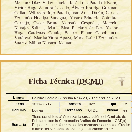
Melchor Díaz Villavicencio, José Luis Parada Rivero,
Víctor Hugo Zamora Castedo, Álvaro Rodrigo Guzmán
Collao, Wilfredo Rojo Parada, Iván Arias Durán, Carlos
Fernando Huallpa Sunagua, Álvaro Eduardo Coímbra
Cornejo, Oscar Bruno Mercado Céspedes, Marcelo
Navajas Salinas, María Elva Pinckert de Paz, Víctor
Hugo Cárdenas Conde, Beatriz Eliane Capobianco
Sandoval, Martha Yujra Apaza, María Isabel Fernández
Suarez, Milton Navarro Mamani.
Ficha Técnica (
DCMI
)
Norma
Bolivia: Decreto Supremo Nº 4220, 20 de abril de 2020
Fecha
Formato
Tipo
2023-03-05
Text
DS
Dominio
Derechos
Idioma
Bolivia
GFDL
es
Tiene por objeto:a) Autorizar la suscripción del Contrato de
Préstamo con la Corporación Andina de Fomento – CAF;b)
Sumario
Disponer la transferencia de los recursos externos de Crédito
a favor del Ministerio de Salud; en su condición de