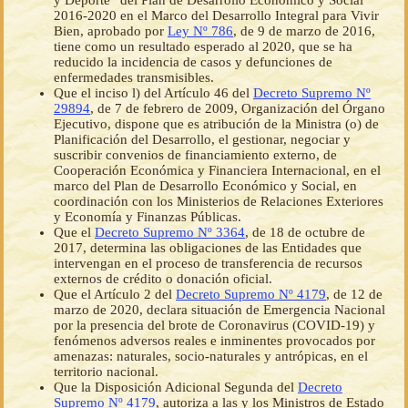
y Deporte” del Plan de Desarrollo Económico y Social
2016-2020 en el Marco del Desarrollo Integral para Vivir
Bien, aprobado por
Ley Nº 786
, de 9 de marzo de 2016,
tiene como un resultado esperado al 2020, que se ha
reducido la incidencia de casos y defunciones de
enfermedades transmisibles.
Que el inciso l) del Artículo 46 del
Decreto Supremo Nº
29894
, de 7 de febrero de 2009, Organización del Órgano
Ejecutivo, dispone que es atribución de la Ministra (o) de
Planificación del Desarrollo, el gestionar, negociar y
suscribir convenios de financiamiento externo, de
Cooperación Económica y Financiera Internacional, en el
marco del Plan de Desarrollo Económico y Social, en
coordinación con los Ministerios de Relaciones Exteriores
y Economía y Finanzas Públicas.
Que el
Decreto Supremo Nº 3364
, de 18 de octubre de
2017, determina las obligaciones de las Entidades que
intervengan en el proceso de transferencia de recursos
externos de crédito o donación oficial.
Que el Artículo 2 del
Decreto Supremo Nº 4179
, de 12 de
marzo de 2020, declara situación de Emergencia Nacional
por la presencia del brote de Coronavirus (COVID-19) y
fenómenos adversos reales e inminentes provocados por
amenazas: naturales, socio-naturales y antrópicas, en el
territorio nacional.
Que la Disposición Adicional Segunda del
Decreto
Supremo Nº 4179
, autoriza a las y los Ministros de Estado