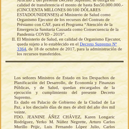
Artículo 2 del presente Decreto Supremo, se otorga en
calidad de transferencia el monto de hasta $us50.000.000.-
(CINCUENTA MILLONES 00/100 DÓLARES
ESTADOUNIDENSES) al Ministerio de Salud como
Organismo Ejecutor de los recursos del Contrato de
Préstamo con CAF, para el Programa “Atención de la
Emergencia Sanitaria Causada como Consecuencia de la
Pandemia COVID - 2019”.
El Ministerio de Salud, en calidad de Organismo Ejecutor,
queda sujeto a lo establecido en el
Decreto Supremo Nº
3364
, de 18 de octubre de 2017, para la administración de
los recursos transferidos.
Los señores Ministros de Estado en los Despachos de
Planificación del Desarrollo, de Economía y Finanzas
Públicas, y de Salud, quedan encargados de la
ejecución y cumplimiento del presente Decreto
Supremo.
Es dado en Palacio de Gobierno de la Ciudad de La
Paz, a los dieciséis días de mes de abril del año dos mil
veinte.
FDO. JEANINE ÁÑEZ CHÁVEZ, Karen Longaric
Rodríguez, Yerko M. Núñez Negrette, Arturo Carlos
Murillo Prijic, Luis Fernando López Julio, Carlos