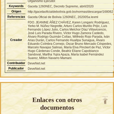
Organismo Ejecutor.
Keywords
Gaceta 1260NEC, Decreto Supremo, abril/2020
Origen
http://gacetaoficialdebolivia.gob.bo/normas/descargar/168062
Referencias
Gaceta Oficial de Bolivia 1260NEC, 202005a.lexml
FDO. JEANINE ÁÑEZ CHÁVEZ, Karen Longaric Rodríguez,
Yerko M. Núñez Negrette, Arturo Carlos Murillo Prijic, Luis
Fernando López Julio, Carlos Melchor Díaz Villavicencio,
José Luis Parada Rivero, Víctor Hugo Zamora Castedo,
Álvaro Rodrigo Guzmán Collao, Wilfredo Rojo Parada, Iván
Creador
Arias Durán, Carlos Fernando Huallpa Sunagua, Álvaro
Eduardo Coímbra Cornejo, Oscar Bruno Mercado Céspedes,
Marcelo Navajas Salinas, María Elva Pinckert de Paz, Víctor
Hugo Cárdenas Conde, Beatriz Eliane Capobianco
Sandoval, Martha Yujra Apaza, María Isabel Fernández
Suarez, Milton Navarro Mamani.
Contribuidor
DeveNet.net
Publicador
DeveNet.net
Enlaces con otros
documentos