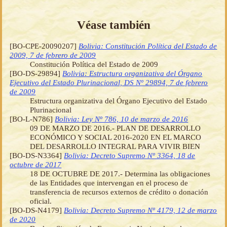
Véase también
[BO-CPE-20090207]
Bolivia: Constitución Política del Estado de
2009, 7 de febrero de 2009
Constitución Política del Estado de 2009
[BO-DS-29894]
Bolivia: Estructura organizativa del Órgano
Ejecutivo del Estado Plurinacional, DS Nº 29894, 7 de febrero
de 2009
Estructura organizativa del Órgano Ejecutivo del Estado
Plurinacional
[BO-L-N786]
Bolivia: Ley Nº 786, 10 de marzo de 2016
09 DE MARZO DE 2016.- PLAN DE DESARROLLO
ECONÓMICO Y SOCIAL 2016-2020 EN EL MARCO
DEL DESARROLLO INTEGRAL PARA VIVIR BIEN
[BO-DS-N3364]
Bolivia: Decreto Supremo Nº 3364, 18 de
octubre de 2017
18 DE OCTUBRE DE 2017.- Determina las obligaciones
de las Entidades que intervengan en el proceso de
transferencia de recursos externos de crédito o donación
oficial.
[BO-DS-N4179]
Bolivia: Decreto Supremo Nº 4179, 12 de marzo
de 2020