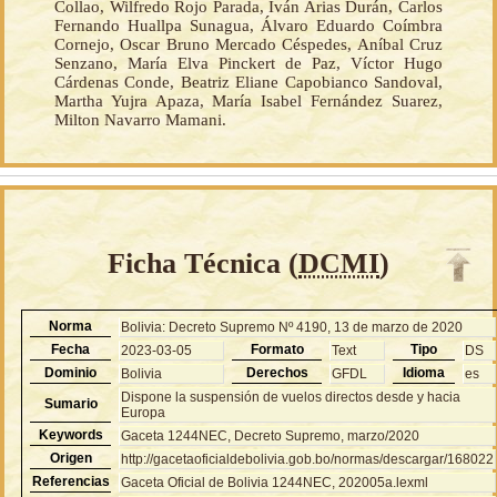
Collao, Wilfredo Rojo Parada, Iván Arias Durán, Carlos
Fernando Huallpa Sunagua, Álvaro Eduardo Coímbra
Cornejo, Oscar Bruno Mercado Céspedes, Aníbal Cruz
Senzano, María Elva Pinckert de Paz, Víctor Hugo
Cárdenas Conde, Beatriz Eliane Capobianco Sandoval,
Martha Yujra Apaza, María Isabel Fernández Suarez,
Milton Navarro Mamani.
Ficha Técnica (
DCMI
)
Norma
Bolivia: Decreto Supremo Nº 4190, 13 de marzo de 2020
Fecha
Formato
Tipo
2023-03-05
Text
DS
Dominio
Derechos
Idioma
Bolivia
GFDL
es
Dispone la suspensión de vuelos directos desde y hacia
Sumario
Europa
Keywords
Gaceta 1244NEC, Decreto Supremo, marzo/2020
Origen
http://gacetaoficialdebolivia.gob.bo/normas/descargar/168022
Referencias
Gaceta Oficial de Bolivia 1244NEC, 202005a.lexml