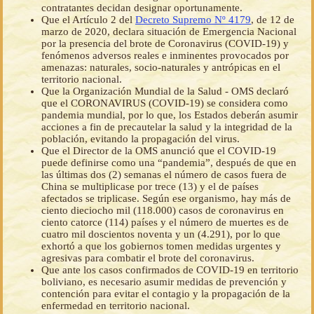
contratantes decidan designar oportunamente.
Que el Artículo 2 del
Decreto Supremo Nº 4179
, de 12 de
marzo de 2020, declara situación de Emergencia Nacional
por la presencia del brote de Coronavirus (COVID-19) y
fenómenos adversos reales e inminentes provocados por
amenazas: naturales, socio-naturales y antrópicas en el
territorio nacional.
Que la Organización Mundial de la Salud - OMS declaró
que el CORONAVIRUS (COVID-19) se considera como
pandemia mundial, por lo que, los Estados deberán asumir
acciones a fin de precautelar la salud y la integridad de la
población, evitando la propagación del virus.
Que el Director de la OMS anunció que el COVID-19
puede definirse como una “pandemia”, después de que en
las últimas dos (2) semanas el número de casos fuera de
China se multiplicase por trece (13) y el de países
afectados se triplicase. Según ese organismo, hay más de
ciento dieciocho mil (118.000) casos de coronavirus en
ciento catorce (114) países y el número de muertes es de
cuatro mil doscientos noventa y un (4.291), por lo que
exhortó a que los gobiernos tomen medidas urgentes y
agresivas para combatir el brote del coronavirus.
Que ante los casos confirmados de COVID-19 en territorio
boliviano, es necesario asumir medidas de prevención y
contención para evitar el contagio y la propagación de la
enfermedad en territorio nacional.