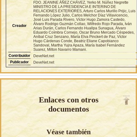
FDO. JEANINE ÁÑEZ CHÁVEZ, Yerko M. Núñez Negrette
MINISTRO DE LA PRESIDENCIA E INTERINO DE
RELACIONES EXTERIORES, Arturo Carlos Murillo Prijic, Luis
Fernando López Julio, Carlos Melchor Díaz Villavicencio,
José Luis Parada Rivero, Víctor Hugo Zamora Castedo,
Álvaro Rodrigo Guzmán Collao, Wilfredo Rojo Parada, Iván
Creador
Arias Durán, Carlos Fernando Huallpa Sunagua, Álvaro
Eduardo Coímbra Cornejo, Oscar Bruno Mercado Céspedes,
Aníbal Cruz Senzano, María Elva Pinckert de Paz, Víctor
Hugo Cárdenas Conde, Beatriz Eliane Capobianco
Sandoval, Martha Yujra Apaza, María Isabel Fernández
Suarez, Milton Navarro Mamani.
Contribuidor
DeveNet.net
Publicador
DeveNet.net
Enlaces con otros
documentos
Véase también