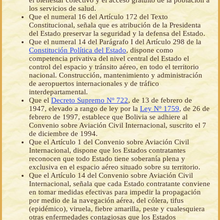
el bienestar colectivo y el acceso gratuito de la población a
los servicios de salud.
Que el numeral 16 del Artículo 172 del Texto
Constitucional, señala que es atribución de la Presidenta
del Estado preservar la seguridad y la defensa del Estado.
Que el numeral 14 del Parágrafo I del Artículo 298 de la
Constitución Política del Estado
, dispone como
competencia privativa del nivel central del Estado el
control del espacio y tránsito aéreo, en todo el territorio
nacional. Construcción, mantenimiento y administración
de aeropuertos internacionales y de tráfico
interdepartamental.
Que el
Decreto Supremo Nº 722
, de 13 de febrero de
1947, elevado a rango de ley por la
Ley Nº 1759
, de 26 de
febrero de 1997, establece que Bolivia se adhiere al
Convenio sobre Aviación Civil Internacional, suscrito el 7
de diciembre de 1994.
Que el Artículo 1 del Convenio sobre Aviación Civil
Internacional, dispone que los Estados contratantes
reconocen que todo Estado tiene soberanía plena y
exclusiva en el espacio aéreo situado sobre su territorio.
Que el Artículo 14 del Convenio sobre Aviación Civil
Internacional, señala que cada Estado contratante conviene
en tomar medidas efectivas para impedir la propagación
por medio de la navegación aérea, del cólera, tifus
(epidémico), viruela, fiebre amarilla, peste y cualesquiera
otras enfermedades contagiosas que los Estados