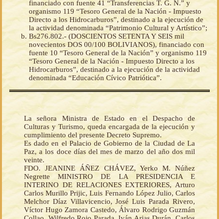
financiado con fuente 41 “Transferencias T. G. N.” y
organismo 119 “Tesoro General de la Nación - Impuesto
Directo a los Hidrocarburos”, destinado a la ejecución de
la actividad denominada “Patrimonio Cultural y Artístico”;
Bs276.802.- (DOSCIENTOS SETENTA Y SEIS mil
novecientos DOS 00/100 BOLIVIANOS), financiado con
fuente 10 “Tesoro General de la Nación” y organismo 119
“Tesoro General de la Nación - Impuesto Directo a los
Hidrocarburos”, destinado a la ejecución de la actividad
denominada “Educación Cívico Patriótica”.
La señora Ministra de Estado en el Despacho de
Culturas y Turismo, queda encargada de la ejecución y
cumplimiento del presente Decreto Supremo.
Es dado en el Palacio de Gobierno de la Ciudad de La
Paz, a los doce días del mes de marzo del año dos mil
veinte.
FDO. JEANINE ÁÑEZ CHÁVEZ, Yerko M. Núñez
Negrette MINISTRO DE LA PRESIDENCIA E
INTERINO DE RELACIONES EXTERIORES, Arturo
Carlos Murillo Prijic, Luis Fernando López Julio, Carlos
Melchor Díaz Villavicencio, José Luis Parada Rivero,
Víctor Hugo Zamora Castedo, Álvaro Rodrigo Guzmán
Collao, Wilfredo Rojo Parada, Iván Arias Durán, Carlos