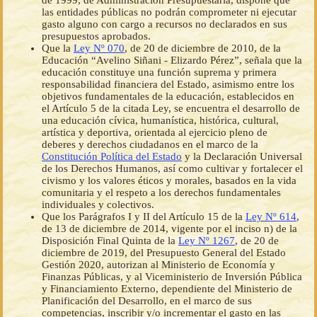
de 1999, de Administración Presupuestaria, dispone que
las entidades públicas no podrán comprometer ni ejecutar
gasto alguno con cargo a recursos no declarados en sus
presupuestos aprobados.
Que la
Ley Nº 070
, de 20 de diciembre de 2010, de la
Educación “Avelino Siñani - Elizardo Pérez”, señala que la
educación constituye una función suprema y primera
responsabilidad financiera del Estado, asimismo entre los
objetivos fundamentales de la educación, establecidos en
el Artículo 5 de la citada Ley, se encuentra el desarrollo de
una educación cívica, humanística, histórica, cultural,
artística y deportiva, orientada al ejercicio pleno de
deberes y derechos ciudadanos en el marco de la
Constitución Política del Estado
y la Declaración Universal
de los Derechos Humanos, así como cultivar y fortalecer el
civismo y los valores éticos y morales, basados en la vida
comunitaria y el respeto a los derechos fundamentales
individuales y colectivos.
Que los Parágrafos I y II del Artículo 15 de la
Ley Nº 614
,
de 13 de diciembre de 2014, vigente por el inciso n) de la
Disposición Final Quinta de la
Ley Nº 1267
, de 20 de
diciembre de 2019, del Presupuesto General del Estado
Gestión 2020, autorizan al Ministerio de Economía y
Finanzas Públicas, y al Viceministerio de Inversión Pública
y Financiamiento Externo, dependiente del Ministerio de
Planificación del Desarrollo, en el marco de sus
competencias, inscribir y/o incrementar el gasto en las