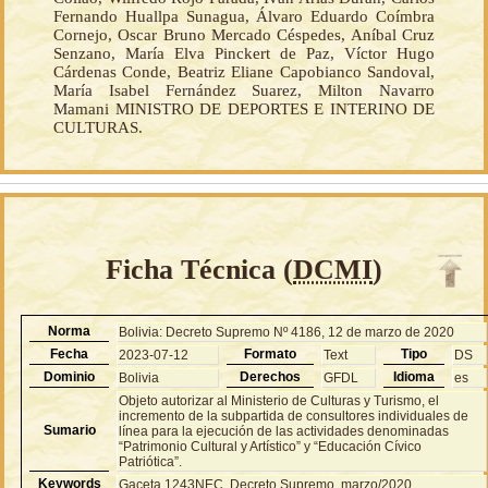
Fernando Huallpa Sunagua, Álvaro Eduardo Coímbra
Cornejo, Oscar Bruno Mercado Céspedes, Aníbal Cruz
Senzano, María Elva Pinckert de Paz, Víctor Hugo
Cárdenas Conde, Beatriz Eliane Capobianco Sandoval,
María Isabel Fernández Suarez, Milton Navarro
Mamani MINISTRO DE DEPORTES E INTERINO DE
CULTURAS.
Ficha Técnica (
DCMI
)
Norma
Bolivia: Decreto Supremo Nº 4186, 12 de marzo de 2020
Fecha
Formato
Tipo
2023-07-12
Text
DS
Dominio
Derechos
Idioma
Bolivia
GFDL
es
Objeto autorizar al Ministerio de Culturas y Turismo, el
incremento de la subpartida de consultores individuales de
Sumario
línea para la ejecución de las actividades denominadas
“Patrimonio Cultural y Artístico” y “Educación Cívico
Patriótica”.
Keywords
Gaceta 1243NEC, Decreto Supremo, marzo/2020