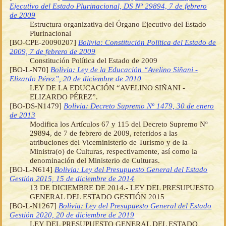
Ejecutivo del Estado Plurinacional, DS Nº 29894, 7 de febrero
de 2009
Estructura organizativa del Órgano Ejecutivo del Estado
Plurinacional
[BO-CPE-20090207]
Bolivia: Constitución Política del Estado de
2009, 7 de febrero de 2009
Constitución Política del Estado de 2009
[BO-L-N70]
Bolivia: Ley de la Educación “Avelino Siñani -
Elizardo Pérez”, 20 de diciembre de 2010
LEY DE LA EDUCACIÓN “AVELINO SIÑANI -
ELIZARDO PÉREZ”.
[BO-DS-N1479]
Bolivia: Decreto Supremo Nº 1479, 30 de enero
de 2013
Modifica los Artículos 67 y 115 del Decreto Supremo Nº
29894, de 7 de febrero de 2009, referidos a las
atribuciones del Viceministerio de Turismo y de la
Ministra(o) de Culturas, respectivamente, así como la
denominación del Ministerio de Culturas.
[BO-L-N614]
Bolivia: Ley del Presupuesto General del Estado
Gestión 2015, 15 de diciembre de 2014
13 DE DICIEMBRE DE 2014.- LEY DEL PRESUPUESTO
GENERAL DEL ESTADO GESTIÓN 2015
[BO-L-N1267]
Bolivia: Ley del Presupuesto General del Estado
Gestión 2020, 20 de diciembre de 2019
LEY DEL PRESUPUESTO GENERAL DEL ESTADO