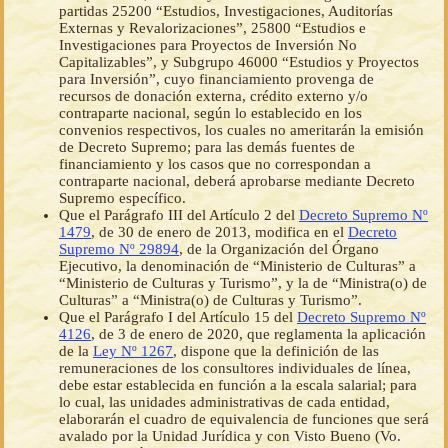
partidas 25200 “Estudios, Investigaciones, Auditorías
Externas y Revalorizaciones”, 25800 “Estudios e
Investigaciones para Proyectos de Inversión No
Capitalizables”, y Subgrupo 46000 “Estudios y Proyectos
para Inversión”, cuyo financiamiento provenga de
recursos de donación externa, crédito externo y/o
contraparte nacional, según lo establecido en los
convenios respectivos, los cuales no ameritarán la emisión
de Decreto Supremo; para las demás fuentes de
financiamiento y los casos que no correspondan a
contraparte nacional, deberá aprobarse mediante Decreto
Supremo específico.
Que el Parágrafo III del Artículo 2 del
Decreto Supremo Nº
1479
, de 30 de enero de 2013, modifica en el
Decreto
Supremo Nº 29894
, de la Organización del Órgano
Ejecutivo, la denominación de “Ministerio de Culturas” a
“Ministerio de Culturas y Turismo”, y la de “Ministra(o) de
Culturas” a “Ministra(o) de Culturas y Turismo”.
Que el Parágrafo I del Artículo 15 del
Decreto Supremo Nº
4126
, de 3 de enero de 2020, que reglamenta la aplicación
de la
Ley Nº 1267
, dispone que la definición de las
remuneraciones de los consultores individuales de línea,
debe estar establecida en función a la escala salarial; para
lo cual, las unidades administrativas de cada entidad,
elaborarán el cuadro de equivalencia de funciones que será
avalado por la Unidad Jurídica y con Visto Bueno (Vo.