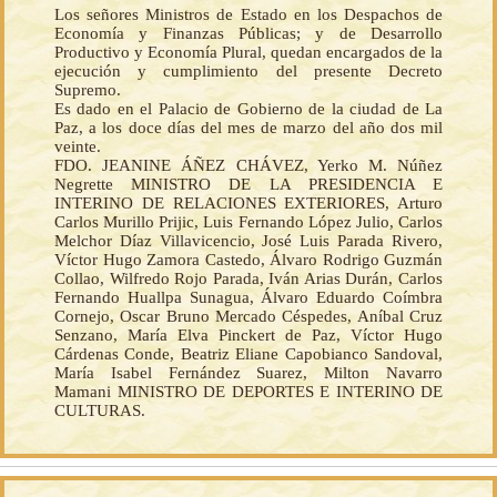
Los señores Ministros de Estado en los Despachos de
Economía y Finanzas Públicas; y de Desarrollo
Productivo y Economía Plural, quedan encargados de la
ejecución y cumplimiento del presente Decreto
Supremo.
Es dado en el Palacio de Gobierno de la ciudad de La
Paz, a los doce días del mes de marzo del año dos mil
veinte.
FDO. JEANINE ÁÑEZ CHÁVEZ, Yerko M. Núñez
Negrette MINISTRO DE LA PRESIDENCIA E
INTERINO DE RELACIONES EXTERIORES, Arturo
Carlos Murillo Prijic, Luis Fernando López Julio, Carlos
Melchor Díaz Villavicencio, José Luis Parada Rivero,
Víctor Hugo Zamora Castedo, Álvaro Rodrigo Guzmán
Collao, Wilfredo Rojo Parada, Iván Arias Durán, Carlos
Fernando Huallpa Sunagua, Álvaro Eduardo Coímbra
Cornejo, Oscar Bruno Mercado Céspedes, Aníbal Cruz
Senzano, María Elva Pinckert de Paz, Víctor Hugo
Cárdenas Conde, Beatriz Eliane Capobianco Sandoval,
María Isabel Fernández Suarez, Milton Navarro
Mamani MINISTRO DE DEPORTES E INTERINO DE
CULTURAS.