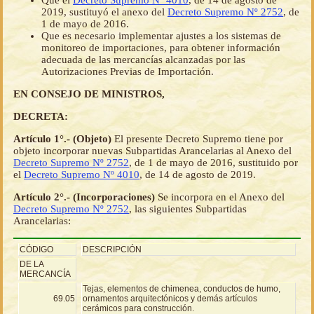
Que el
Decreto Supremo Nº 4010
, de 14 de agosto de
2019, sustituyó el anexo del
Decreto Supremo Nº 2752
, de
1 de mayo de 2016.
Que es necesario implementar ajustes a los sistemas de
monitoreo de importaciones, para obtener información
adecuada de las mercancías alcanzadas por las
Autorizaciones Previas de Importación.
EN CONSEJO DE MINISTROS,
DECRETA:
Artículo 1°.- (Objeto)
El presente Decreto Supremo tiene por
objeto incorporar nuevas Subpartidas Arancelarias al Anexo del
Decreto Supremo Nº 2752
, de 1 de mayo de 2016, sustituido por
el
Decreto Supremo Nº 4010
, de 14 de agosto de 2019.
Artículo 2°.- (Incorporaciones)
Se incorpora en el Anexo del
Decreto Supremo Nº 2752
, las siguientes Subpartidas
Arancelarias:
CÓDIGO
DESCRIPCIÓN
DE LA
MERCANCÍA
Tejas, elementos de chimenea, conductos de humo,
69.05
ornamentos arquitectónicos y demás artículos
cerámicos para construcción.