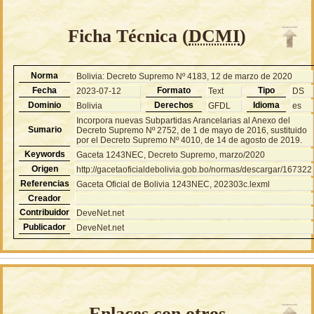
Ficha Técnica (
DCMI
)
Norma
Bolivia: Decreto Supremo Nº 4183, 12 de marzo de 2020
Fecha
Formato
Tipo
2023-07-12
Text
DS
Dominio
Derechos
Idioma
Bolivia
GFDL
es
Incorpora nuevas Subpartidas Arancelarias al Anexo del
Sumario
Decreto Supremo Nº 2752, de 1 de mayo de 2016, sustituido
por el Decreto Supremo Nº 4010, de 14 de agosto de 2019.
Keywords
Gaceta 1243NEC, Decreto Supremo, marzo/2020
Origen
http://gacetaoficialdebolivia.gob.bo/normas/descargar/167322
Referencias
Gaceta Oficial de Bolivia 1243NEC, 202303c.lexml
Creador
Contribuidor
DeveNet.net
Publicador
DeveNet.net
Enlaces con otros