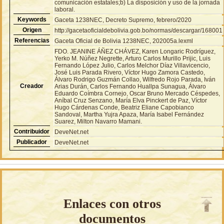
comunicación estatales;b) La disposición y uso de la jornada
laboral.
Keywords
Gaceta 1238NEC, Decreto Supremo, febrero/2020
Origen
http://gacetaoficialdebolivia.gob.bo/normas/descargar/168001
Referencias
Gaceta Oficial de Bolivia 1238NEC, 202005a.lexml
FDO. JEANINE ÁÑEZ CHÁVEZ, Karen Longaric Rodríguez,
Yerko M. Núñez Negrette, Arturo Carlos Murillo Prijic, Luis
Fernando López Julio, Carlos Melchor Díaz Villavicencio,
José Luis Parada Rivero, Víctor Hugo Zamora Castedo,
Álvaro Rodrigo Guzmán Collao, Wilfredo Rojo Parada, Iván
Creador
Arias Durán, Carlos Fernando Huallpa Sunagua, Álvaro
Eduardo Coímbra Cornejo, Oscar Bruno Mercado Céspedes,
Aníbal Cruz Senzano, María Elva Pinckert de Paz, Víctor
Hugo Cárdenas Conde, Beatriz Eliane Capobianco
Sandoval, Martha Yujra Apaza, María Isabel Fernández
Suarez, Milton Navarro Mamani.
Contribuidor
DeveNet.net
Publicador
DeveNet.net
Enlaces con otros
documentos