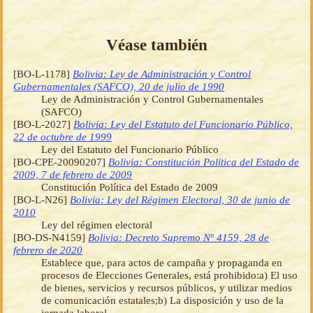
Véase también
[BO-L-1178]
Bolivia: Ley de Administración y Control
Gubernamentales (SAFCO), 20 de julio de 1990
Ley de Administración y Control Gubernamentales
(SAFCO)
[BO-L-2027]
Bolivia: Ley del Estatuto del Funcionario Público,
22 de octubre de 1999
Ley del Estatuto del Funcionario Público
[BO-CPE-20090207]
Bolivia: Constitución Política del Estado de
2009, 7 de febrero de 2009
Constitución Política del Estado de 2009
[BO-L-N26]
Bolivia: Ley del Régimen Electoral, 30 de junio de
2010
Ley del régimen electoral
[BO-DS-N4159]
Bolivia: Decreto Supremo Nº 4159, 28 de
febrero de 2020
Establece que, para actos de campaña y propaganda en
procesos de Elecciones Generales, está prohibido:a) El uso
de bienes, servicios y recursos públicos, y utilizar medios
de comunicación estatales;b) La disposición y uso de la
jornada laboral.