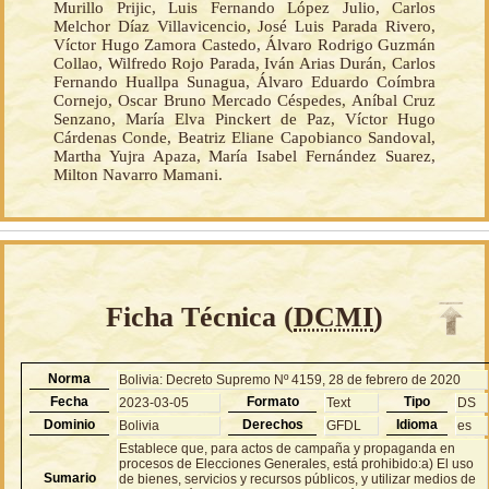
Murillo Prijic, Luis Fernando López Julio, Carlos
Melchor Díaz Villavicencio, José Luis Parada Rivero,
Víctor Hugo Zamora Castedo, Álvaro Rodrigo Guzmán
Collao, Wilfredo Rojo Parada, Iván Arias Durán, Carlos
Fernando Huallpa Sunagua, Álvaro Eduardo Coímbra
Cornejo, Oscar Bruno Mercado Céspedes, Aníbal Cruz
Senzano, María Elva Pinckert de Paz, Víctor Hugo
Cárdenas Conde, Beatriz Eliane Capobianco Sandoval,
Martha Yujra Apaza, María Isabel Fernández Suarez,
Milton Navarro Mamani.
Ficha Técnica (
DCMI
)
Norma
Bolivia: Decreto Supremo Nº 4159, 28 de febrero de 2020
Fecha
Formato
Tipo
2023-03-05
Text
DS
Dominio
Derechos
Idioma
Bolivia
GFDL
es
Establece que, para actos de campaña y propaganda en
procesos de Elecciones Generales, está prohibido:a) El uso
Sumario
de bienes, servicios y recursos públicos, y utilizar medios de