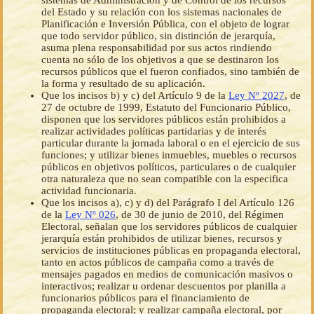
sistemas de Administración y de Control de los recursos
del Estado y su relación con los sistemas nacionales de
Planificación e Inversión Pública, con el objeto de lograr
que todo servidor público, sin distinción de jerarquía,
asuma plena responsabilidad por sus actos rindiendo
cuenta no sólo de los objetivos a que se destinaron los
recursos públicos que el fueron confiados, sino también de
la forma y resultado de su aplicación.
Que los incisos b) y c) del Artículo 9 de la
Ley Nº 2027
, de
27 de octubre de 1999, Estatuto del Funcionario Público,
disponen que los servidores públicos están prohibidos a
realizar actividades políticas partidarias y de interés
particular durante la jornada laboral o en el ejercicio de sus
funciones; y utilizar bienes inmuebles, muebles o recursos
públicos en objetivos políticos, particulares o de cualquier
otra naturaleza que no sean compatible con la especifica
actividad funcionaria.
Que los incisos a), c) y d) del Parágrafo I del Artículo 126
de la
Ley Nº 026
, de 30 de junio de 2010, del Régimen
Electoral, señalan que los servidores públicos de cualquier
jerarquía están prohibidos de utilizar bienes, recursos y
servicios de instituciones públicas en propaganda electoral,
tanto en actos públicos de campaña como a través de
mensajes pagados en medios de comunicación masivos o
interactivos; realizar u ordenar descuentos por planilla a
funcionarios públicos para el financiamiento de
propaganda electoral; y realizar campaña electoral, por