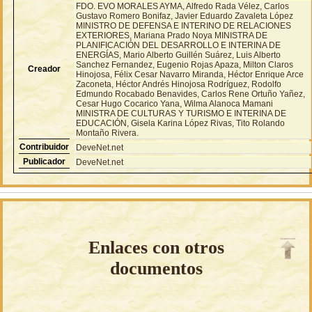
FDO. EVO MORALES AYMA, Alfredo Rada Vélez, Carlos
Gustavo Romero Bonifaz, Javier Eduardo Zavaleta López
MINISTRO DE DEFENSA E INTERINO DE RELACIONES
EXTERIORES, Mariana Prado Noya MINISTRA DE
PLANIFICACIÓN DEL DESARROLLO E INTERINA DE
ENERGÍAS, Mario Alberto Guillén Suárez, Luis Alberto
Sanchez Fernandez, Eugenio Rojas Apaza, Milton Claros
Creador
Hinojosa, Félix Cesar Navarro Miranda, Héctor Enrique Arce
Zaconeta, Héctor Andrés Hinojosa Rodríguez, Rodolfo
Edmundo Rocabado Benavides, Carlos Rene Ortuño Yañez,
Cesar Hugo Cocarico Yana, Wilma Alanoca Mamani
MINISTRA DE CULTURAS Y TURISMO E INTERINA DE
EDUCACIÓN, Gisela Karina López Rivas, Tito Rolando
Montaño Rivera.
Contribuidor
DeveNet.net
Publicador
DeveNet.net
Enlaces con otros
documentos