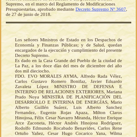
Supremo, en el marco del Reglamento de Modificaciones
Presupuestarias, aprobado mediante
Decreto Supremo Nº 3607
,
de 27 de junio de 2018.
Los señores Ministros de Estado en los Despachos de
Economía y Finanzas Públicas; y de Salud, quedan
encargados de la ejecución y cumplimiento del presente
Decreto Supremo.
Es dado en la Casa Grande del Pueblo de la ciudad de
La Paz, a los doce días del mes de diciembre del año
dos mil dieciocho.
FDO. EVO MORALES AYMA, Alfredo Rada Vélez,
Carlos Gustavo Romero Bonifaz, Javier Eduardo
Zavaleta López MINISTRO DE DEFENSA E
INTERINO DE RELACIONES EXTERIORES, Mariana
Prado Noya MINISTRA DE PLANIFICACIÓN DEL
DESARROLLO E INTERINA DE ENERGÍAS, Mario
Alberto Guillén Suárez, Luis Alberto Sanchez
Fernandez, Eugenio Rojas Apaza, Milton Claros
Hinojosa, Félix Cesar Navarro Miranda, Héctor Enrique
Arce Zaconeta, Héctor Andrés Hinojosa Rodríguez,
Rodolfo Edmundo Rocabado Benavides, Carlos Rene
Ortuño Yañez, Cesar Hugo Cocarico Yana, Wilma