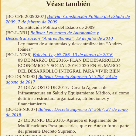
Véase también
[BO-CPE-20090207]
Bolivia: Constitución Política del Estado de
2009, 7 de febrero de 2009
Constitución Política del Estado de 2009
[BO-L-N31]
Bolivia: Ley marco de Autonomías y
Descentralización “Andrés Ibáñez”, 19 de julio de 2010
Ley marco de autonomías y descentralización “Andrés
Ibáñez”
[BO-L-N786]
Bolivia: Ley Nº 786, 10 de marzo de 2016
09 DE MARZO DE 2016.- PLAN DE DESARROLLO
ECONÓMICO Y SOCIAL 2016-2020 EN EL MARCO
DEL DESARROLLO INTEGRAL PARA VIVIR BIEN
[BO-DS-N3293]
Bolivia: Decreto Supremo Nº 3293, 24 de
agosto de 2017
24 DE AGOSTO DE 2017.- Crea la Agencia de
Infraestructura en Salud y Equipamiento Médico, así como
definir su estructura organizativa, atribuciones y
financiamiento.
[BO-DS-N3607]
Bolivia: Decreto Supremo Nº 3607, 27 de junio
de 2018
27 DE JUNIO DE 2018.- Aprueba el Reglamento de
Modificaciones Presupuestarias, que en Anexo forma parte
del presente Decreto Supremo.