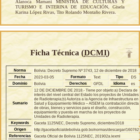
Alanoca Mamani MINISTRA DE CULTURAS Y
TURISMO E INTERINA DE EDUCACIÓN, Gisela
Karina López Rivas, Tito Rolando Montaño Rivera.
Ficha Técnica (
DCMI
)
Norma
Bolivia: Decreto Supremo Nº 3743, 12 de diciembre de 2018
Fecha
Formato
Tipo
2023-03-05
Text
DS
Dominio
Derechos
Idioma
Bolivia
GFDL
es
12 DE DICIEMBRE DE 2018.- Tiene por objeto:a) Declara de
interés del nivel central del Estado los proyectos de Unidades
de Radioterapia;b) Autoriza a la Agencia de Infraestructura en
Sumario
Salud y Equipamiento Médico – AISEM la contratación directa
de obras, bienes y servicios para el diseño, construcción,
equipamiento y puesta en marcha de los proyectos de
Unidades de Radioterapia.
Keywords
Gaceta 1125NEC, Decreto Supremo, diciembre/2018
Origen
http://gacetaoficialdebolivia.gob.bo/normas/descargar/160762
Referencias
Gaceta Oficial de Bolivia 1125NEC, 201902a.lexml