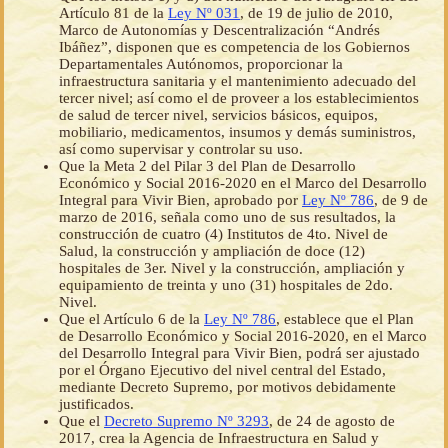
Artículo 81 de la
Ley Nº 031
, de 19 de julio de 2010,
Marco de Autonomías y Descentralización “Andrés
Ibáñez”, disponen que es competencia de los Gobiernos
Departamentales Autónomos, proporcionar la
infraestructura sanitaria y el mantenimiento adecuado del
tercer nivel; así como el de proveer a los establecimientos
de salud de tercer nivel, servicios básicos, equipos,
mobiliario, medicamentos, insumos y demás suministros,
así como supervisar y controlar su uso.
Que la Meta 2 del Pilar 3 del Plan de Desarrollo
Económico y Social 2016-2020 en el Marco del Desarrollo
Integral para Vivir Bien, aprobado por
Ley Nº 786
, de 9 de
marzo de 2016, señala como uno de sus resultados, la
construcción de cuatro (4) Institutos de 4to. Nivel de
Salud, la construcción y ampliación de doce (12)
hospitales de 3er. Nivel y la construcción, ampliación y
equipamiento de treinta y uno (31) hospitales de 2do.
Nivel.
Que el Artículo 6 de la
Ley Nº 786
, establece que el Plan
de Desarrollo Económico y Social 2016-2020, en el Marco
del Desarrollo Integral para Vivir Bien, podrá ser ajustado
por el Órgano Ejecutivo del nivel central del Estado,
mediante Decreto Supremo, por motivos debidamente
justificados.
Que el
Decreto Supremo Nº 3293
, de 24 de agosto de
2017, crea la Agencia de Infraestructura en Salud y