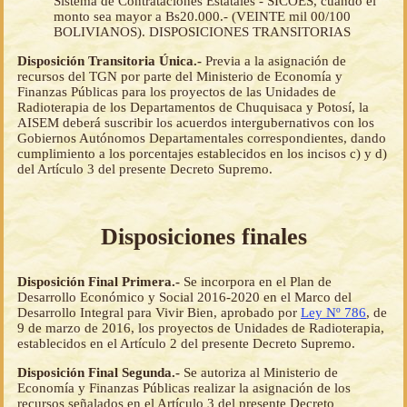
Sistema de Contrataciones Estatales - SICOES, cuando el
monto sea mayor a Bs20.000.- (VEINTE mil 00/100
BOLIVIANOS). DISPOSICIONES TRANSITORIAS
Disposición Transitoria Única.-
Previa a la asignación de
recursos del TGN por parte del Ministerio de Economía y
Finanzas Públicas para los proyectos de las Unidades de
Radioterapia de los Departamentos de Chuquisaca y Potosí, la
AISEM deberá suscribir los acuerdos intergubernativos con los
Gobiernos Autónomos Departamentales correspondientes, dando
cumplimiento a los porcentajes establecidos en los incisos c) y d)
del Artículo 3 del presente Decreto Supremo.
Disposiciones finales
Disposición Final Primera.-
Se incorpora en el Plan de
Desarrollo Económico y Social 2016-2020 en el Marco del
Desarrollo Integral para Vivir Bien, aprobado por
Ley Nº 786
, de
9 de marzo de 2016, los proyectos de Unidades de Radioterapia,
establecidos en el Artículo 2 del presente Decreto Supremo.
Disposición Final Segunda.-
Se autoriza al Ministerio de
Economía y Finanzas Públicas realizar la asignación de los
recursos señalados en el Artículo 3 del presente Decreto