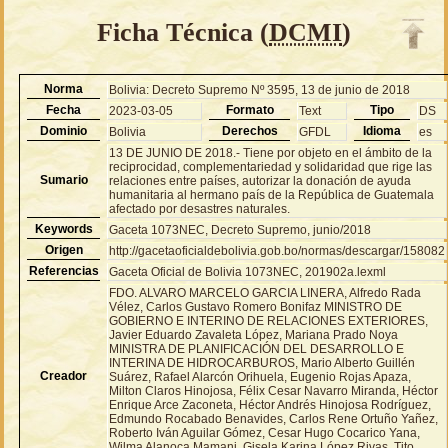
Ficha Técnica (
DCMI
)
Norma
Bolivia: Decreto Supremo Nº 3595, 13 de junio de 2018
Fecha
Formato
Tipo
2023-03-05
Text
DS
Dominio
Derechos
Idioma
Bolivia
GFDL
es
13 DE JUNIO DE 2018.- Tiene por objeto en el ámbito de la
reciprocidad, complementariedad y solidaridad que rige las
Sumario
relaciones entre países, autorizar la donación de ayuda
humanitaria al hermano país de la República de Guatemala
afectado por desastres naturales.
Keywords
Gaceta 1073NEC, Decreto Supremo, junio/2018
Origen
http://gacetaoficialdebolivia.gob.bo/normas/descargar/158082
Referencias
Gaceta Oficial de Bolivia 1073NEC, 201902a.lexml
FDO. ALVARO MARCELO GARCIA LINERA, Alfredo Rada
Vélez, Carlos Gustavo Romero Bonifaz MINISTRO DE
GOBIERNO E INTERINO DE RELACIONES EXTERIORES,
Javier Eduardo Zavaleta López, Mariana Prado Noya
MINISTRA DE PLANIFICACIÓN DEL DESARROLLO E
INTERINA DE HIDROCARBUROS, Mario Alberto Guillén
Creador
Suárez, Rafael Alarcón Orihuela, Eugenio Rojas Apaza,
Milton Claros Hinojosa, Félix Cesar Navarro Miranda, Héctor
Enrique Arce Zaconeta, Héctor Andrés Hinojosa Rodríguez,
Edmundo Rocabado Benavides, Carlos Rene Ortuño Yañez,
Roberto Iván Aguilar Gómez, Cesar Hugo Cocarico Yana,
Wilma Alanoca Mamani, Gisela Karina López Rivas, Tito