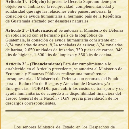
Artículo 1°.- (Objeto)
El presente Decreto Supremo tiene por
objeto en el ámbito de la reciprocidad, complementariedad y
solidaridad que rige las relaciones entre países, autorizar la
donación de ayuda humanitaria al hermano país de la República
de Guatemala afectado por desastres naturales.
Artículo 2°.- (Autorización)
Se autoriza al Ministerio de Defensa
en solidaridad con el hermano país de la República de
Guatemala, la donación de ayuda humanitaria consistente en:
8,74 toneladas de arroz, 8,74 toneladas de azúcar, 8,74 toneladas
de harina, 2.650 unidades de frazadas, 350 piezas de carpas, 940
kits de higiene, 1.300 kits de limpieza y 350 kits de cocina.
Artículo 3°.- (Financiamiento)
Para dar cumplimiento a lo
establecido en el Artículo precedente, se autoriza al Ministerio de
Economía y Finanzas Públicas realizar una transferencia
presupuestaria al Ministerio de Defensa con recursos del Fondo
para la Reducción de Riesgos y Atención de Desastres y/o
Emergencias - FORADE, para cubrir los costos de transporte y de
ayuda humanitaria, de acuerdo a la disponibilidad financiera del
Tesoro General de la Nación - TGN, previa presentación de los
descargos correspondientes.
Los señores Ministros de Estado en los Despachos de