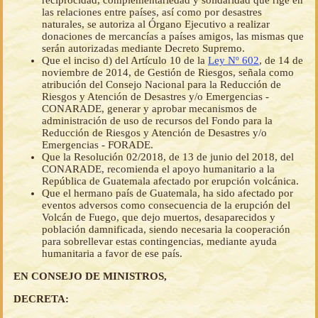
reciprocidad, complementariedad y solidaridad que rige en
las relaciones entre países, así como por desastres
naturales, se autoriza al Órgano Ejecutivo a realizar
donaciones de mercancías a países amigos, las mismas que
serán autorizadas mediante Decreto Supremo.
Que el inciso d) del Artículo 10 de la
Ley Nº 602
, de 14 de
noviembre de 2014, de Gestión de Riesgos, señala como
atribución del Consejo Nacional para la Reducción de
Riesgos y Atención de Desastres y/o Emergencias -
CONARADE, generar y aprobar mecanismos de
administración de uso de recursos del Fondo para la
Reducción de Riesgos y Atención de Desastres y/o
Emergencias - FORADE.
Que la Resolución 02/2018, de 13 de junio del 2018, del
CONARADE, recomienda el apoyo humanitario a la
República de Guatemala afectado por erupción volcánica.
Que el hermano país de Guatemala, ha sido afectado por
eventos adversos como consecuencia de la erupción del
Volcán de Fuego, que dejo muertos, desaparecidos y
población damnificada, siendo necesaria la cooperación
para sobrellevar estas contingencias, mediante ayuda
humanitaria a favor de ese país.
EN CONSEJO DE MINISTROS,
DECRETA: