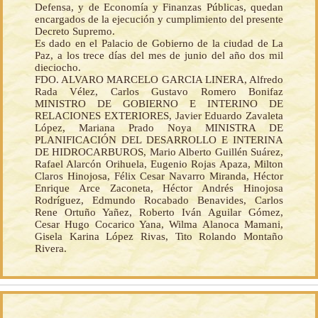
Defensa, y de Economía y Finanzas Públicas, quedan
encargados de la ejecución y cumplimiento del presente
Decreto Supremo.
Es dado en el Palacio de Gobierno de la ciudad de La
Paz, a los trece días del mes de junio del año dos mil
dieciocho.
FDO. ALVARO MARCELO GARCIA LINERA, Alfredo
Rada Vélez, Carlos Gustavo Romero Bonifaz
MINISTRO DE GOBIERNO E INTERINO DE
RELACIONES EXTERIORES, Javier Eduardo Zavaleta
López, Mariana Prado Noya MINISTRA DE
PLANIFICACIÓN DEL DESARROLLO E INTERINA
DE HIDROCARBUROS, Mario Alberto Guillén Suárez,
Rafael Alarcón Orihuela, Eugenio Rojas Apaza, Milton
Claros Hinojosa, Félix Cesar Navarro Miranda, Héctor
Enrique Arce Zaconeta, Héctor Andrés Hinojosa
Rodríguez, Edmundo Rocabado Benavides, Carlos
Rene Ortuño Yañez, Roberto Iván Aguilar Gómez,
Cesar Hugo Cocarico Yana, Wilma Alanoca Mamani,
Gisela Karina López Rivas, Tito Rolando Montaño
Rivera.