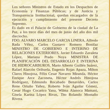
Los señores Ministros de Estado en los Despachos de
Economía y Finanzas Públicas; y de Justicia y
Transparencia Institucional, quedan encargados de la
ejecución y cumplimiento del presente Decreto
Supremo.
Es dado en el Palacio de Gobierno de la ciudad de La
Paz, a los trece días del mes de junio del año dos mil
dieciocho.
FDO. ALVARO MARCELO GARCIA LINERA, Alfredo
Rada Vélez, Carlos Gustavo Romero Bonifaz
MINISTRO DE GOBIERNO E INTERINO DE
RELACIONES EXTERIORES, Javier Eduardo Zavaleta
López, Mariana Prado Noya MINISTRA DE
PLANIFICACIÓN DEL DESARROLLO E INTERINA
DE HIDROCARBUROS, Mario Alberto Guillén Suárez,
Rafael Alarcón Orihuela, Eugenio Rojas Apaza, Milton
Claros Hinojosa, Félix Cesar Navarro Miranda, Héctor
Enrique Arce Zaconeta, Héctor Andrés Hinojosa
Rodríguez, Edmundo Rocabado Benavides, Carlos
Rene Ortuño Yañez, Roberto Iván Aguilar Gómez,
Cesar Hugo Cocarico Yana, Wilma Alanoca Mamani,
Gisela Karina López Rivas, Tito Rolando Montaño
Rivera.