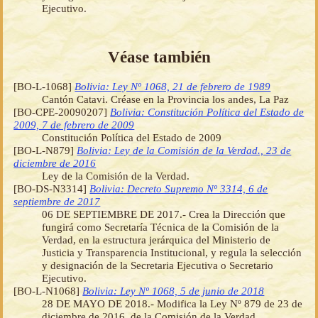
Ejecutivo.
Véase también
[BO-L-1068]
Bolivia: Ley Nº 1068, 21 de febrero de 1989
Cantón Catavi. Créase en la Provincia los andes, La Paz
[BO-CPE-20090207]
Bolivia: Constitución Política del Estado de
2009, 7 de febrero de 2009
Constitución Política del Estado de 2009
[BO-L-N879]
Bolivia: Ley de la Comisión de la Verdad., 23 de
diciembre de 2016
Ley de la Comisión de la Verdad.
[BO-DS-N3314]
Bolivia: Decreto Supremo Nº 3314, 6 de
septiembre de 2017
06 DE SEPTIEMBRE DE 2017.- Crea la Dirección que
fungirá como Secretaría Técnica de la Comisión de la
Verdad, en la estructura jerárquica del Ministerio de
Justicia y Transparencia Institucional, y regula la selección
y designación de la Secretaria Ejecutiva o Secretario
Ejecutivo.
[BO-L-N1068]
Bolivia: Ley Nº 1068, 5 de junio de 2018
28 DE MAYO DE 2018.- Modifica la Ley Nº 879 de 23 de
diciembre de 2016, de la Comisión de la Verdad.