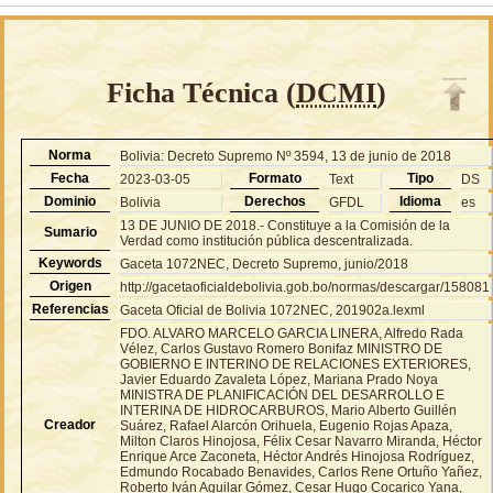
Ficha Técnica (
DCMI
)
Norma
Bolivia: Decreto Supremo Nº 3594, 13 de junio de 2018
Fecha
Formato
Tipo
2023-03-05
Text
DS
Dominio
Derechos
Idioma
Bolivia
GFDL
es
13 DE JUNIO DE 2018.- Constituye a la Comisión de la
Sumario
Verdad como institución pública descentralizada.
Keywords
Gaceta 1072NEC, Decreto Supremo, junio/2018
Origen
http://gacetaoficialdebolivia.gob.bo/normas/descargar/158081
Referencias
Gaceta Oficial de Bolivia 1072NEC, 201902a.lexml
FDO. ALVARO MARCELO GARCIA LINERA, Alfredo Rada
Vélez, Carlos Gustavo Romero Bonifaz MINISTRO DE
GOBIERNO E INTERINO DE RELACIONES EXTERIORES,
Javier Eduardo Zavaleta López, Mariana Prado Noya
MINISTRA DE PLANIFICACIÓN DEL DESARROLLO E
INTERINA DE HIDROCARBUROS, Mario Alberto Guillén
Creador
Suárez, Rafael Alarcón Orihuela, Eugenio Rojas Apaza,
Milton Claros Hinojosa, Félix Cesar Navarro Miranda, Héctor
Enrique Arce Zaconeta, Héctor Andrés Hinojosa Rodríguez,
Edmundo Rocabado Benavides, Carlos Rene Ortuño Yañez,
Roberto Iván Aguilar Gómez, Cesar Hugo Cocarico Yana,