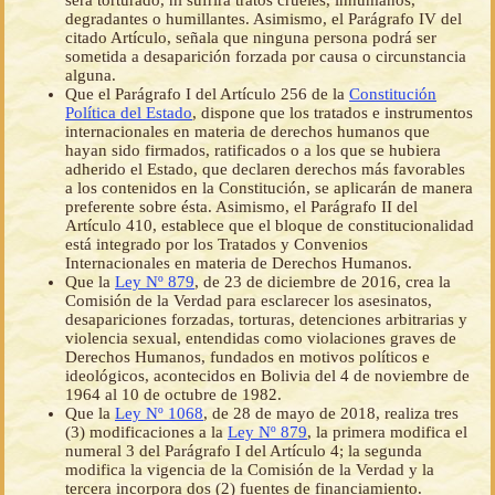
será torturado, ni sufrirá tratos crueles, inhumanos,
degradantes o humillantes. Asimismo, el Parágrafo IV del
citado Artículo, señala que ninguna persona podrá ser
sometida a desaparición forzada por causa o circunstancia
alguna.
Que el Parágrafo I del Artículo 256 de la
Constitución
Política del Estado
, dispone que los tratados e instrumentos
internacionales en materia de derechos humanos que
hayan sido firmados, ratificados o a los que se hubiera
adherido el Estado, que declaren derechos más favorables
a los contenidos en la Constitución, se aplicarán de manera
preferente sobre ésta. Asimismo, el Parágrafo II del
Artículo 410, establece que el bloque de constitucionalidad
está integrado por los Tratados y Convenios
Internacionales en materia de Derechos Humanos.
Que la
Ley Nº 879
, de 23 de diciembre de 2016, crea la
Comisión de la Verdad para esclarecer los asesinatos,
desapariciones forzadas, torturas, detenciones arbitrarias y
violencia sexual, entendidas como violaciones graves de
Derechos Humanos, fundados en motivos políticos e
ideológicos, acontecidos en Bolivia del 4 de noviembre de
1964 al 10 de octubre de 1982.
Que la
Ley Nº 1068
, de 28 de mayo de 2018, realiza tres
(3) modificaciones a la
Ley Nº 879
, la primera modifica el
numeral 3 del Parágrafo I del Artículo 4; la segunda
modifica la vigencia de la Comisión de la Verdad y la
tercera incorpora dos (2) fuentes de financiamiento.