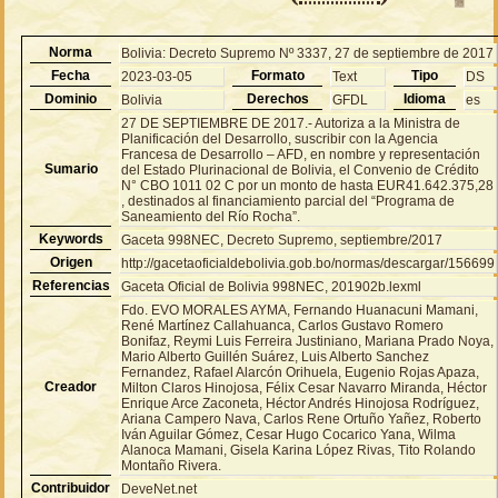
Norma
Bolivia: Decreto Supremo Nº 3337, 27 de septiembre de 2017
Fecha
Formato
Tipo
2023-03-05
Text
DS
Dominio
Derechos
Idioma
Bolivia
GFDL
es
27 DE SEPTIEMBRE DE 2017.- Autoriza a la Ministra de
Planificación del Desarrollo, suscribir con la Agencia
Francesa de Desarrollo – AFD, en nombre y representación
Sumario
del Estado Plurinacional de Bolivia, el Convenio de Crédito
N° CBO 1011 02 C por un monto de hasta EUR41.642.375,28
, destinados al financiamiento parcial del “Programa de
Saneamiento del Río Rocha”.
Keywords
Gaceta 998NEC, Decreto Supremo, septiembre/2017
Origen
http://gacetaoficialdebolivia.gob.bo/normas/descargar/156699
Referencias
Gaceta Oficial de Bolivia 998NEC, 201902b.lexml
Fdo. EVO MORALES AYMA, Fernando Huanacuni Mamani,
René Martínez Callahuanca, Carlos Gustavo Romero
Bonifaz, Reymi Luis Ferreira Justiniano, Mariana Prado Noya,
Mario Alberto Guillén Suárez, Luis Alberto Sanchez
Fernandez, Rafael Alarcón Orihuela, Eugenio Rojas Apaza,
Creador
Milton Claros Hinojosa, Félix Cesar Navarro Miranda, Héctor
Enrique Arce Zaconeta, Héctor Andrés Hinojosa Rodríguez,
Ariana Campero Nava, Carlos Rene Ortuño Yañez, Roberto
Iván Aguilar Gómez, Cesar Hugo Cocarico Yana, Wilma
Alanoca Mamani, Gisela Karina López Rivas, Tito Rolando
Montaño Rivera.
Contribuidor
DeveNet.net