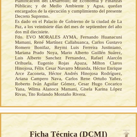
Planificación del Desarrollo; de Economía y Finanzas
Públicas; y de Medio Ambiente y Agua, quedan
encargados de la ejecución y cumplimiento del presente
Decreto Supremo.
Es dado en el Palacio de Gobierno de la ciudad de La
Paz, a los veintisiete días del mes de septiembre del año
dos mil diecisiete.
Fdo. EVO MORALES AYMA, Fernando Huanacuni
Mamani, René Martínez Callahuanca, Carlos Gustavo
Romero Bonifaz, Reymi Luis Ferreira Justiniano,
Mariana Prado Noya, Mario Alberto Guillén Suárez,
Luis Alberto Sanchez Fernandez, Rafael Alarcón
Orihuela, Eugenio Rojas Apaza, Milton Claros
Hinojosa, Félix Cesar Navarro Miranda, Héctor Enrique
Arce Zaconeta, Héctor Andrés Hinojosa Rodríguez,
Ariana Campero Nava, Carlos Rene Ortuño Yañez,
Roberto Iván Aguilar Gómez, Cesar Hugo Cocarico
Yana, Wilma Alanoca Mamani, Gisela Karina López
Rivas, Tito Rolando Montaño Rivera.
Ficha Técnica (
DCMI
)