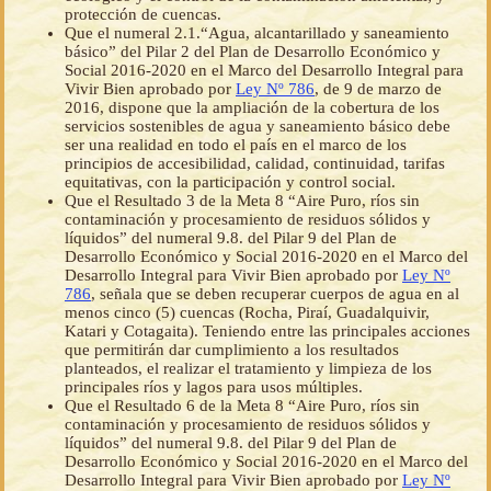
protección de cuencas.
Que el numeral 2.1.“Agua, alcantarillado y saneamiento
básico” del Pilar 2 del Plan de Desarrollo Económico y
Social 2016-2020 en el Marco del Desarrollo Integral para
Vivir Bien aprobado por
Ley Nº 786
, de 9 de marzo de
2016, dispone que la ampliación de la cobertura de los
servicios sostenibles de agua y saneamiento básico debe
ser una realidad en todo el país en el marco de los
principios de accesibilidad, calidad, continuidad, tarifas
equitativas, con la participación y control social.
Que el Resultado 3 de la Meta 8 “Aire Puro, ríos sin
contaminación y procesamiento de residuos sólidos y
líquidos” del numeral 9.8. del Pilar 9 del Plan de
Desarrollo Económico y Social 2016-2020 en el Marco del
Desarrollo Integral para Vivir Bien aprobado por
Ley Nº
786
, señala que se deben recuperar cuerpos de agua en al
menos cinco (5) cuencas (Rocha, Piraí, Guadalquivir,
Katari y Cotagaita). Teniendo entre las principales acciones
que permitirán dar cumplimiento a los resultados
planteados, el realizar el tratamiento y limpieza de los
principales ríos y lagos para usos múltiples.
Que el Resultado 6 de la Meta 8 “Aire Puro, ríos sin
contaminación y procesamiento de residuos sólidos y
líquidos” del numeral 9.8. del Pilar 9 del Plan de
Desarrollo Económico y Social 2016-2020 en el Marco del
Desarrollo Integral para Vivir Bien aprobado por
Ley Nº