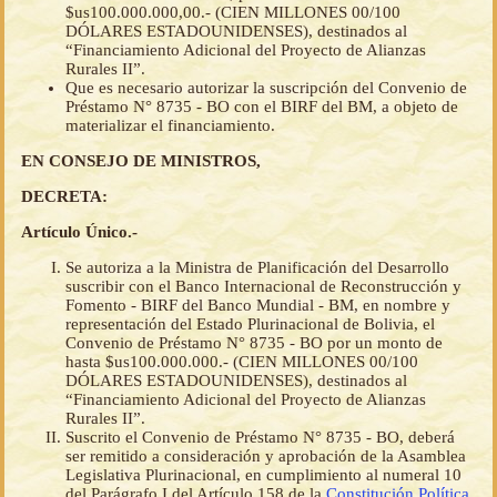
$us100.000.000,00.- (CIEN MILLONES 00/100
DÓLARES ESTADOUNIDENSES), destinados al
“Financiamiento Adicional del Proyecto de Alianzas
Rurales II”.
Que es necesario autorizar la suscripción del Convenio de
Préstamo N° 8735 - BO con el BIRF del BM, a objeto de
materializar el financiamiento.
EN CONSEJO DE MINISTROS,
DECRETA:
Artículo Único.-
Se autoriza a la Ministra de Planificación del Desarrollo
suscribir con el Banco Internacional de Reconstrucción y
Fomento - BIRF del Banco Mundial - BM, en nombre y
representación del Estado Plurinacional de Bolivia, el
Convenio de Préstamo N° 8735 - BO por un monto de
hasta $us100.000.000.- (CIEN MILLONES 00/100
DÓLARES ESTADOUNIDENSES), destinados al
“Financiamiento Adicional del Proyecto de Alianzas
Rurales II”.
Suscrito el Convenio de Préstamo N° 8735 - BO, deberá
ser remitido a consideración y aprobación de la Asamblea
Legislativa Plurinacional, en cumplimiento al numeral 10
del Parágrafo I del Artículo 158 de la
Constitución Política