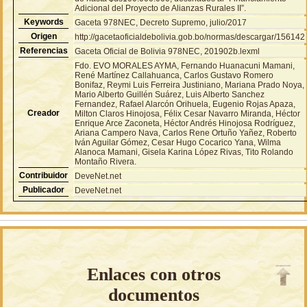
Adicional del Proyecto de Alianzas Rurales II”.
Keywords
Gaceta 978NEC, Decreto Supremo, julio/2017
Origen
http://gacetaoficialdebolivia.gob.bo/normas/descargar/156142
Referencias
Gaceta Oficial de Bolivia 978NEC, 201902b.lexml
Fdo. EVO MORALES AYMA, Fernando Huanacuni Mamani,
René Martínez Callahuanca, Carlos Gustavo Romero
Bonifaz, Reymi Luis Ferreira Justiniano, Mariana Prado Noya,
Mario Alberto Guillén Suárez, Luis Alberto Sanchez
Fernandez, Rafael Alarcón Orihuela, Eugenio Rojas Apaza,
Creador
Milton Claros Hinojosa, Félix Cesar Navarro Miranda, Héctor
Enrique Arce Zaconeta, Héctor Andrés Hinojosa Rodríguez,
Ariana Campero Nava, Carlos Rene Ortuño Yañez, Roberto
Iván Aguilar Gómez, Cesar Hugo Cocarico Yana, Wilma
Alanoca Mamani, Gisela Karina López Rivas, Tito Rolando
Montaño Rivera.
Contribuidor
DeveNet.net
Publicador
DeveNet.net
Enlaces con otros
documentos