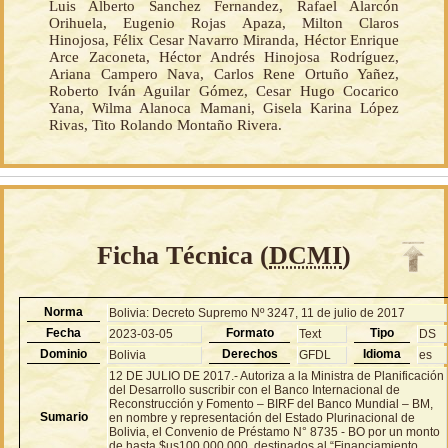
Luis Alberto Sanchez Fernandez, Rafael Alarcón
Orihuela, Eugenio Rojas Apaza, Milton Claros
Hinojosa, Félix Cesar Navarro Miranda, Héctor Enrique
Arce Zaconeta, Héctor Andrés Hinojosa Rodríguez,
Ariana Campero Nava, Carlos Rene Ortuño Yañez,
Roberto Iván Aguilar Gómez, Cesar Hugo Cocarico
Yana, Wilma Alanoca Mamani, Gisela Karina López
Rivas, Tito Rolando Montaño Rivera.
Ficha Técnica (
DCMI
)
Norma
Bolivia: Decreto Supremo Nº 3247, 11 de julio de 2017
Fecha
Formato
Tipo
2023-03-05
Text
DS
Dominio
Derechos
Idioma
Bolivia
GFDL
es
12 DE JULIO DE 2017.- Autoriza a la Ministra de Planificación
del Desarrollo suscribir con el Banco Internacional de
Reconstrucción y Fomento – BIRF del Banco Mundial – BM,
Sumario
en nombre y representación del Estado Plurinacional de
Bolivia, el Convenio de Préstamo N° 8735 - BO por un monto
de hasta $us100.000.000, destinados al “Financiamiento