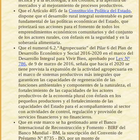
técnica y a la tecnología, a los créditos, a la apertura de
mercados y al mejoramiento de procesos productivos.
Que el Artículo 405 de la
Constitución Política del Estado
,
dispone que el desarrollo rural integral sustentable es parte
fundamental de las políticas económicas del Estado, que
priorizará sus acciones para el fomento de todos los
emprendimientos económicos comunitarios y del conjunto
de los actores rurales, con énfasis en la seguridad y en la
soberanía alimentaria.
Que el numeral 6.2.“Agropecuario” del Pilar 6 del Plan de
Desarrollo Económico y Social 2016-2020 en el marco del
Desarrollo Integral para Vivir Bien, aprobado por
Ley Nº
786
, de 9 de marzo de 2016, señala que hacia el 2020 se
tiene prevista la expansión de la actividad agropecuaria en
el marco de sistemas productivos más integrales que
garanticen las capacidades de regeneración de las
funciones ambientales y componentes de la naturaleza, el
fortalecimiento de las capacidades de los actores
productivos de la economía plural con énfasis en los
pequeños productores y el fortalecimiento de las
capacidades del Estado para el acompañamiento al sector
con actividades de control, regulación y provisión de
servicios financieros y no financieros.
Que en este marco se ha gestionado ante el Banco
Internacional de Reconstrucción y Fomento - BIRF del
Banco Mundial - BM, la suscripción del Convenio de
Préstamo N° 8735 - BO, por un monto de