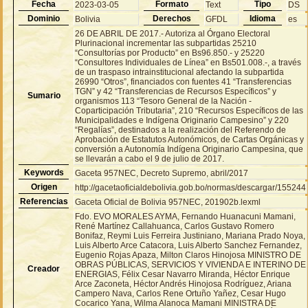
Fecha
Formato
Tipo
2023-03-05
Text
DS
Dominio
Derechos
Idioma
Bolivia
GFDL
es
26 DE ABRIL DE 2017.- Autoriza al Órgano Electoral
Plurinacional incrementar las subpartidas 25210
“Consultorías por Producto” en Bs96.850.- y 25220
“Consultores Individuales de Línea” en Bs501.008.-, a través
de un traspaso intrainstitucional afectando la subpartida
26990 “Otros”, financiados con fuentes 41 “Transferencias
TGN” y 42 “Transferencias de Recursos Específicos” y
Sumario
organismos 113 “Tesoro General de la Nación -
Coparticipación Tributaria”, 210 “Recursos Específicos de las
Municipalidades e Indígena Originario Campesino” y 220
“Regalías”, destinados a la realización del Referendo de
Aprobación de Estatutos Autonómicos, de Cartas Orgánicas y
conversión a Autonomía Indígena Originario Campesina, que
se llevarán a cabo el 9 de julio de 2017.
Keywords
Gaceta 957NEC, Decreto Supremo, abril/2017
Origen
http://gacetaoficialdebolivia.gob.bo/normas/descargar/155244
Referencias
Gaceta Oficial de Bolivia 957NEC, 201902b.lexml
Fdo. EVO MORALES AYMA, Fernando Huanacuni Mamani,
René Martínez Callahuanca, Carlos Gustavo Romero
Bonifaz, Reymi Luis Ferreira Justiniano, Mariana Prado Noya,
Luis Alberto Arce Catacora, Luis Alberto Sanchez Fernandez,
Eugenio Rojas Apaza, Milton Claros Hinojosa MINISTRO DE
OBRAS PÚBLICAS, SERVICIOS Y VIVIENDA E INTERINO DE
Creador
ENERGIAS, Félix Cesar Navarro Miranda, Héctor Enrique
Arce Zaconeta, Héctor Andrés Hinojosa Rodríguez, Ariana
Campero Nava, Carlos Rene Ortuño Yañez, Cesar Hugo
Cocarico Yana, Wilma Alanoca Mamani MINISTRA DE