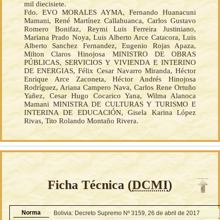
mil diecisiete.
Fdo. EVO MORALES AYMA, Fernando Huanacuni
Mamani, René Martínez Callahuanca, Carlos Gustavo
Romero Bonifaz, Reymi Luis Ferreira Justiniano,
Mariana Prado Noya, Luis Alberto Arce Catacora, Luis
Alberto Sanchez Fernandez, Eugenio Rojas Apaza,
Milton Claros Hinojosa MINISTRO DE OBRAS
PÚBLICAS, SERVICIOS Y VIVIENDA E INTERINO
DE ENERGIAS, Félix Cesar Navarro Miranda, Héctor
Enrique Arce Zaconeta, Héctor Andrés Hinojosa
Rodríguez, Ariana Campero Nava, Carlos Rene Ortuño
Yañez, Cesar Hugo Cocarico Yana, Wilma Alanoca
Mamani MINISTRA DE CULTURAS Y TURISMO E
INTERINA DE EDUCACIÓN, Gisela Karina López
Rivas, Tito Rolando Montaño Rivera.
Ficha Técnica (
DCMI
)
Norma
Bolivia: Decreto Supremo Nº 3159, 26 de abril de 2017