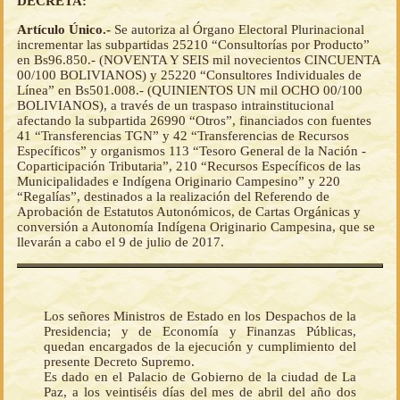
DECRETA:
Artículo Único.-
Se autoriza al Órgano Electoral Plurinacional
incrementar las subpartidas 25210 “Consultorías por Producto”
en Bs96.850.- (NOVENTA Y SEIS mil novecientos CINCUENTA
00/100 BOLIVIANOS) y 25220 “Consultores Individuales de
Línea” en Bs501.008.- (QUINIENTOS UN mil OCHO 00/100
BOLIVIANOS), a través de un traspaso intrainstitucional
afectando la subpartida 26990 “Otros”, financiados con fuentes
41 “Transferencias TGN” y 42 “Transferencias de Recursos
Específicos” y organismos 113 “Tesoro General de la Nación -
Coparticipación Tributaria”, 210 “Recursos Específicos de las
Municipalidades e Indígena Originario Campesino” y 220
“Regalías”, destinados a la realización del Referendo de
Aprobación de Estatutos Autonómicos, de Cartas Orgánicas y
conversión a Autonomía Indígena Originario Campesina, que se
llevarán a cabo el 9 de julio de 2017.
Los señores Ministros de Estado en los Despachos de la
Presidencia; y de Economía y Finanzas Públicas,
quedan encargados de la ejecución y cumplimiento del
presente Decreto Supremo.
Es dado en el Palacio de Gobierno de la ciudad de La
Paz, a los veintiséis días del mes de abril del año dos