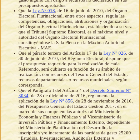
gasto alguno con cargo a recursos no declarados en sus
presupuestos aprobados.
Que la
Ley Nº 018
, de 16 de junio de 2010, del Órgano
Electoral Plurinacional, entre otros aspectos, regula las
competencias, obligaciones, atribuciones y organización
del Órgano Electoral Plurinacional, estableciendo a su vez
que el Tribunal Supremo Electoral, es el máximo nivel y
autoridad del Órgano Electoral Plurinacional,
constituyéndose la Sala Plena en la Máxima Autoridad
Ejecutiva - MAE.
Que el párrafo tercero del Artículo 17 de la
Ley Nº 026
, de
30 de junio de 2010, del Régimen Electoral, dispone que
el presupuesto requerido para la realización de cada
Referendo, será cubierto en función de su ámbito de
realización, con recursos del Tesoro General del Estado,
recursos departamentales o recursos municipales, según
corresponda.
Que el Parágrafo I del Artículo 4 del
Decreto Supremo Nº
3034
, de 28 de diciembre de 2016, reglamenta la
aplicación de la
Ley Nº 856
, de 28 de noviembre de 2016,
del Presupuesto General del Estado Gestión 2017, en el
marco de sus competencias autoriza al Ministerio de
Economía y Finanzas Públicas y al Viceministerio de
Inversión Pública y Financiamiento Externo, dependiente
del Ministerio de Planificación del Desarrollo, la
inscripción y/o incremento de las partidas de gasto 25200
“Estudios, Investigaciones, Auditorías Externas y