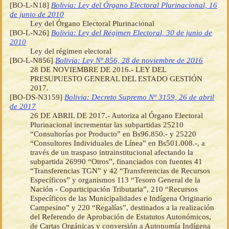
[BO-L-N18]
Bolivia: Ley del Órgano Electoral Plurinacional, 16
de junio de 2010
Ley del Órgano Electoral Plurinacional
[BO-L-N26]
Bolivia: Ley del Régimen Electoral, 30 de junio de
2010
Ley del régimen electoral
[BO-L-N856]
Bolivia: Ley Nº 856, 28 de noviembre de 2016
28 DE NOVIEMBRE DE 2016.- LEY DEL
PRESUPUESTO GENERAL DEL ESTADO GESTIÓN
2017.
[BO-DS-N3159]
Bolivia: Decreto Supremo Nº 3159, 26 de abril
de 2017
26 DE ABRIL DE 2017.- Autoriza al Órgano Electoral
Plurinacional incrementar las subpartidas 25210
“Consultorías por Producto” en Bs96.850.- y 25220
“Consultores Individuales de Línea” en Bs501.008.-, a
través de un traspaso intrainstitucional afectando la
subpartida 26990 “Otros”, financiados con fuentes 41
“Transferencias TGN” y 42 “Transferencias de Recursos
Específicos” y organismos 113 “Tesoro General de la
Nación - Coparticipación Tributaria”, 210 “Recursos
Específicos de las Municipalidades e Indígena Originario
Campesino” y 220 “Regalías”, destinados a la realización
del Referendo de Aprobación de Estatutos Autonómicos,
de Cartas Orgánicas y conversión a Autonomía Indígena