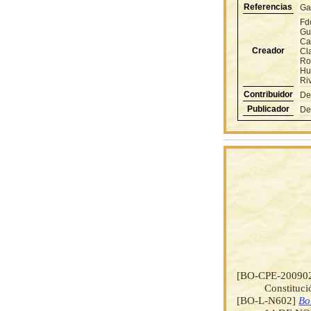
Referencias
Ga
Fd
Gu
Ca
Creador
Cl
Ro
Hu
Ri
Contribuidor
De
Publicador
De
[BO-CPE-20090
Constituci
[BO-L-N602]
Bo