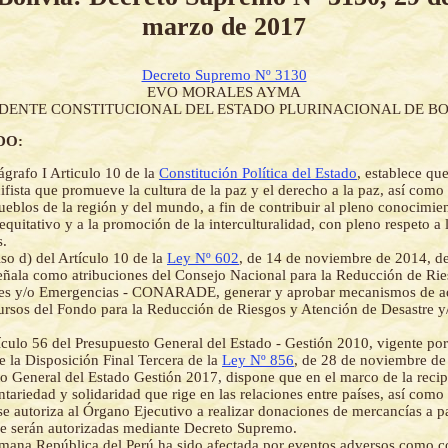
marzo de 2017
Decreto Supremo Nº 3130
EVO MORALES AYMA
IDENTE CONSTITUCIONAL DEL ESTADO PLURINACIONAL DE BO
DO:
ágrafo I Articulo 10 de la
Constitución Política del Estado
, establece qu
ifista que promueve la cultura de la paz y el derecho a la paz, así como
pueblos de la región y del mundo, a fin de contribuir al pleno conocimie
 equitativo y a la promoción de la interculturalidad, con pleno respeto a 
s.
iso d) del Artículo 10 de la
Ley Nº 602
, de 14 de noviembre de 2014, d
eñala como atribuciones del Consejo Nacional para la Reducción de Ri
res y/o Emergencias - CONARADE, generar y aprobar mecanismos de ad
ursos del Fondo para la Reducción de Riesgos y Atención de Desastre y
ículo 56 del Presupuesto General del Estado - Gestión 2010, vigente por
de la Disposición Final Tercera de la
Ley Nº 856
, de 28 de noviembre de
o General del Estado Gestión 2017, dispone que en el marco de la recip
ariedad y solidaridad que rige en las relaciones entre países, así como 
 se autoriza al Órgano Ejecutivo a realizar donaciones de mercancías a p
e serán autorizadas mediante Decreto Supremo.
mana República del Perú ha sido afectada por eventos adversos como c