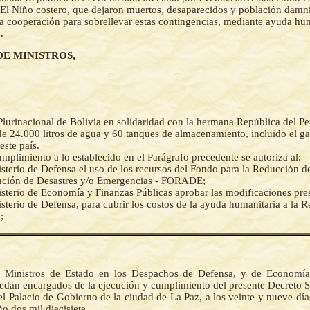
l Niño costero, que dejaron muertos, desaparecidos y población damni
la cooperación para sobrellevar estas contingencias, mediante ayuda hum
.
DE MINISTROS,
Plurinacional de Bolivia en solidaridad con la hermana República del Per
e 24.000 litros de agua y 60 tanques de almacenamiento, incluido el gas
este país.
umplimiento a lo establecido en el Parágrafo precedente se autoriza al:
sterio de Defensa el uso de los recursos del Fondo para la Reducción d
nción de Desastres y/o Emergencias - FORADE;
sterio de Economía y Finanzas Públicas aprobar las modificaciones pres
sterio de Defensa, para cubrir los costos de la ayuda humanitaria a la R
;
s Ministros de Estado en los Despachos de Defensa, y de Economía
uedan encargados de la ejecución y cumplimiento del presente Decreto 
l Palacio de Gobierno de la ciudad de La Paz, a los veinte y nueve dí
o dos mil diecisiete.