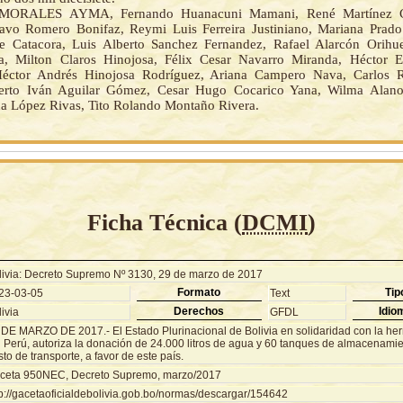
MORALES AYMA, Fernando Huanacuni Mamani, René Martínez Ca
avo Romero Bonifaz, Reymi Luis Ferreira Justiniano, Mariana Prad
e Catacora, Luis Alberto Sanchez Fernandez, Rafael Alarcón Orihu
a, Milton Claros Hinojosa, Félix Cesar Navarro Miranda, Héctor E
Héctor Andrés Hinojosa Rodríguez, Ariana Campero Nava, Carlos 
erto Iván Aguilar Gómez, Cesar Hugo Cocarico Yana, Wilma Alan
na López Rivas, Tito Rolando Montaño Rivera.
Ficha Técnica (
DCMI
)
livia: Decreto Supremo Nº 3130, 29 de marzo de 2017
Formato
Tip
23-03-05
Text
Derechos
Idio
ivia
GFDL
 DE MARZO DE 2017.- El Estado Plurinacional de Bolivia en solidaridad con la h
 Perú, autoriza la donación de 24.000 litros de agua y 60 tanques de almacenamien
to de transporte, a favor de este país.
ceta 950NEC, Decreto Supremo, marzo/2017
tp://gacetaoficialdebolivia.gob.bo/normas/descargar/154642