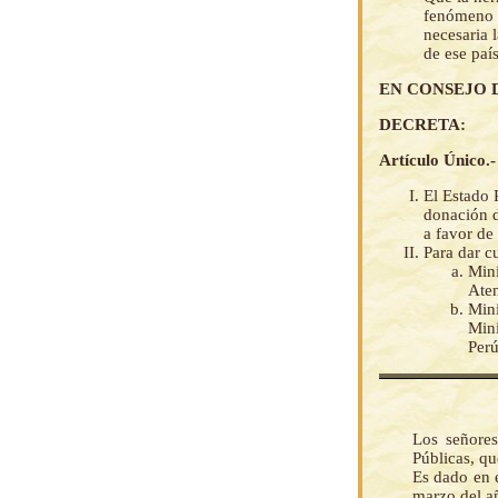
fenómeno E
necesaria 
de ese país
EN CONSEJO 
DECRETA:
Artículo Único.-
El Estado 
donación d
a favor de 
Para dar c
Mini
Ate
Mini
Mini
Perú
Los señore
Públicas, q
Es dado en e
marzo del añ