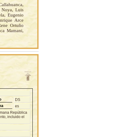
llahuanca,
o Noya, Luis
ela, Eugenio
nrique Arce
Rene Ortuño
oca Mamani,
o
DS
ma
es
ermana República
to, incluido el