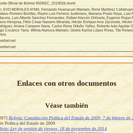
ceta Oficial de Bolivia 950NEC, 201902b.lexml
o. EVO MORALES AYMA, Fernando Huanacuni Mamani, René Martínez Callahuanc
stavo Romero Bonifaz, Reymi Luis Ferreira Justiniano, Mariana Prado Noya, Luis A
tacora, Luis Alberto Sanchez Fernandez, Rafael Alarcón Orihuela, Eugenio Rojas A
aros Hinojosa, Félix Cesar Navarro Miranda, Héctor Enrique Arce Zaconeta, Héctor
dríguez, Ariana Campero Nava, Carlos Rene Ortuño Yañez, Roberto Iván Aguilar 
go Cocarico Yana, Wilma Alanoca Mamani, Gisela Karina López Rivas, Tito Rola
vera.
veNet.net
veNet.net
Enlaces con otros documentos
Véase también
207]
Bolivia: Constitución Política del Estado de 2009, 7 de febrero de
ón Política del Estado de 2009
livia: Ley de gestión de riesgos, 18 de noviembre de 2014