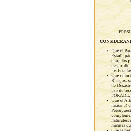
PRES
CONSIDERAN
Que el Par
Estado pac
entre los 
desarrollo
los Estado
Que el inc
Riesgos, s
de Desast
uso de rec
FORADE.
Que el Art
inciso b) 
Presupuest
complement
naturales,
mismas qu
Que la her