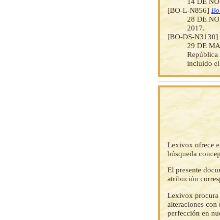
14 DE NO
[BO-L-N856]
Bo
28 DE N
2017.
[BO-DS-N3130
29 DE MAR
República 
incluido el
Lexivox ofrece e
búsqueda concep
El presente docu
atribución corre
Lexivox procura 
alteraciones con 
perfección en nu