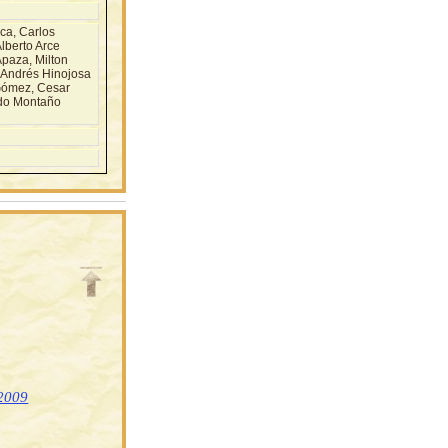
a, Carlos
lberto Arce
paza, Milton
 Andrés Hinojosa
Gómez, Cesar
ndo Montaño
 2009