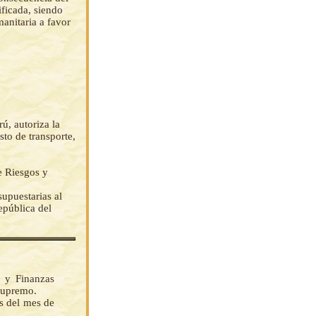
ficada, siendo
anitaria a favor
ú, autoriza la
to de transporte,
e Riesgos y
upuestarias al
epública del
 y Finanzas
Supremo.
as del mes de