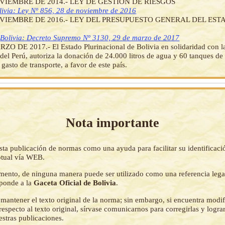
VIEMBRE DE 2014.- LEY DE GESTIÓN DE RIESGOS
livia: Ley Nº 856, 28 de noviembre de 2016
OVIEMBRE DE 2016.- LEY DEL PRESUPUESTO GENERAL DEL EST
]
Bolivia: Decreto Supremo Nº 3130, 29 de marzo de 2017
ZO DE 2017.- El Estado Plurinacional de Bolivia en solidaridad con 
del Perú, autoriza la donación de 24.000 litros de agua y 60 tanques d
 gasto de transporte, a favor de este país.
Nota importante
sta publicación de normas como una ayuda para facilitar su identificaci
tual vía WEB.
mento, de ninguna manera puede ser utilizado como una referencia lega
sponde a la
Gaceta Oficial de Bolivia
.
mantener el texto original de la norma; sin embargo, si encuentra modi
respecto al texto original, sírvase comunicarnos para corregirlas y logr
estras publicaciones.