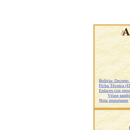
Bolivia: Decret
Ficha Técnica (
Enlaces con otr
Véase tamb
Nota importante