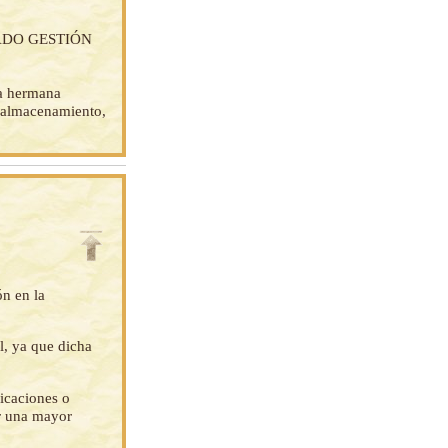
ADO GESTIÓN
la hermana
e almacenamiento,
ón en la
l, ya que dicha
ficaciones o
ar una mayor