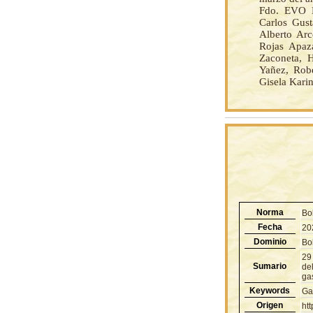
Fdo. EVO 
Carlos Gust
Alberto Arc
Rojas Apaz
Zaconeta, 
Yañez, Rob
Gisela Kari
Norma
Bo
Fecha
20
Dominio
Bol
29
Sumario
del
gas
Keywords
Ga
Origen
ht