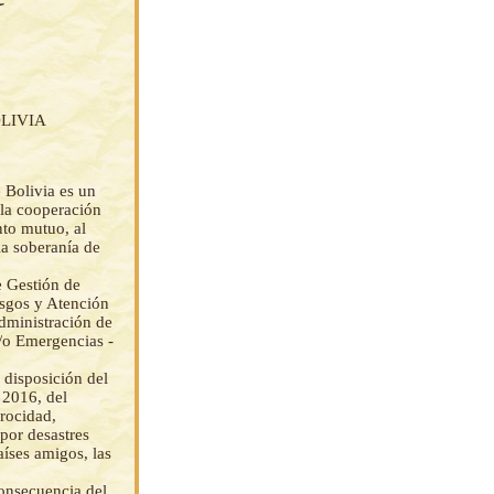
LIVIA
e Bolivia es un
 la cooperación
nto mutuo, al
la soberanía de
e Gestión de
esgos y Atención
ministración de
/o Emergencias -
 disposición del
 2016, del
rocidad,
por desastres
aíses amigos, las
onsecuencia del