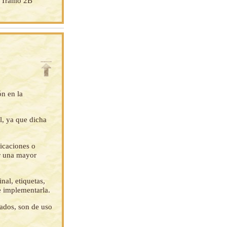
: Tramo 2B
ón en la
l, ya que dicha
ficaciones o
ar una mayor
nal, etiquetas,
e implementarla.
tados, son de uso