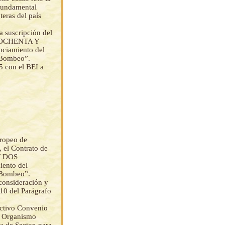
 Fundamental
teras del país
a suscripción del
0 (OCHENTA Y
iamiento del
- Bombeo”.
5 con el BEI a
uropeo de
, el Contrato de
Y DOS
ento del
- Bombeo”.
 consideración y
10 del Parágrafo
ectivo Convenio
de Organismo