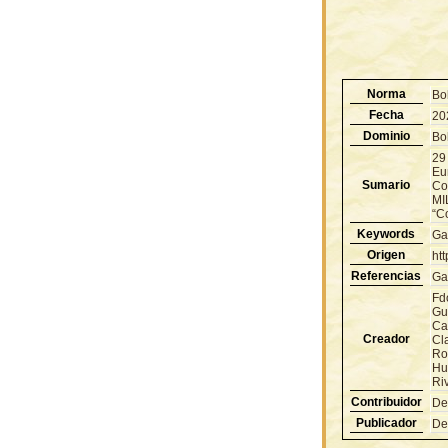
Norma
Bo
Fecha
20
Dominio
Bol
29 
Eu
Sumario
Co
MI
“C
Keywords
Ga
Origen
ht
Referencias
Ga
Fd
Gu
Ca
Creador
Cl
Ro
Hu
Ri
Contribuidor
De
Publicador
De