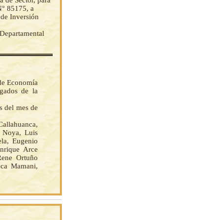
a de Sector, para
N° 85175, a
o de Inversión
 Departamental
 de Economía
rgados de la
as del mes de
llahuanca,
o Noya, Luis
ela, Eugenio
nrique Arce
Rene Ortuño
oca Mamani,