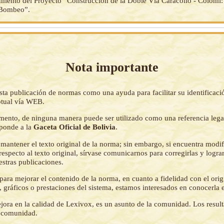
miento del Proyecto “Construcción de la Doble Vía Caracollo - Colomi
- Bombeo”.
Nota importante
sta publicación de normas como una ayuda para facilitar su identificaci
tual vía WEB.
mento, de ninguna manera puede ser utilizado como una referencia lega
sponde a la
Gaceta Oficial de Bolivia
.
mantener el texto original de la norma; sin embargo, si encuentra modi
respecto al texto original, sírvase comunicarnos para corregirlas y logr
estras publicaciones.
ara mejorar el contenido de la norma, en cuanto a fidelidad con el origi
 gráficos o prestaciones del sistema, estamos interesados en conocerla 
jora en la calidad de Lexivox, es un asunto de la comunidad. Los resul
a comunidad.