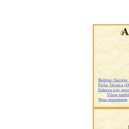
Bolivia: Decret
Ficha Técnica (
Enlaces con otr
Véase tamb
Nota importante