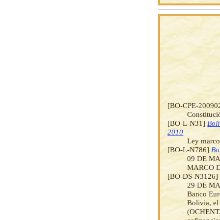
[BO-CPE-20090
Constituci
[BO-L-N31]
Bol
2010
Ley marco
[BO-L-N786]
Bo
09 DE MA
MARCO D
[BO-DS-N3126
29 DE MARZ
Banco Euro
Bolivia, e
(OCHENTA