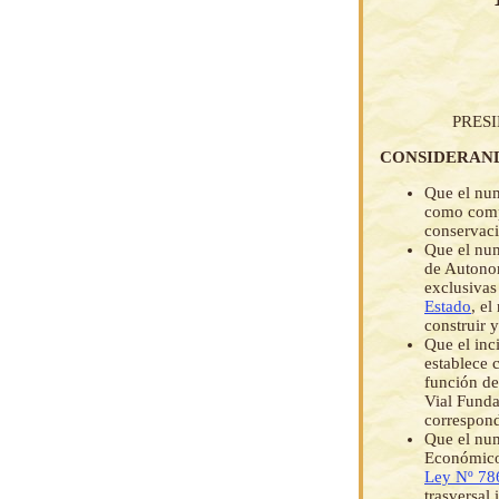
PRES
CONSIDERAN
Que el num
como compe
conservaci
Que el num
de Autonom
exclusivas
Estado
, el
construir y
Que el inc
establece 
función de
Vial Funda
correspond
Que el num
Económico 
Ley Nº 78
trasversal 