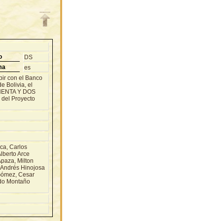
o
DS
ma
es
bir con el Banco
 Bolivia, el
OCHENTA Y DOS
del Proyecto
a, Carlos
lberto Arce
paza, Milton
 Andrés Hinojosa
Gómez, Cesar
ndo Montaño