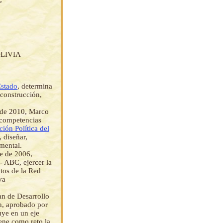
LIVIA
Estado
, determina
 construcción,
o de 2010, Marco
 competencias
ción Política del
, diseñar,
amental.
e de 2006,
- ABC, ejercer la
tos de la Red
va
an de Desarrollo
n, aprobado por
uye en un eje
iene como reto la