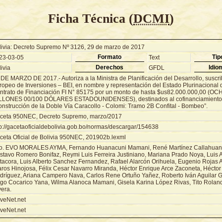
Ficha Técnica (
DCMI
)
livia: Decreto Supremo Nº 3126, 29 de marzo de 2017
Formato
Tip
23-03-05
Text
Derechos
Idio
ivia
GFDL
DE MARZO DE 2017.- Autoriza a la Ministra de Planificación del Desarrollo, suscri
ropeo de Inversiones – BEI, en nombre y representación del Estado Plurinacional de
ntrato de Financiación FI N° 85175 por un monto de hasta $us82.000.000,00 (
LLONES 00/100 DÓLARES ESTADOUNIDENSES), destinados al cofinanciamiento 
onstrucción de la Doble Vía Caracollo - Colomi: Tramo 2B Confital - Bombeo”.
ceta 950NEC, Decreto Supremo, marzo/2017
tp://gacetaoficialdebolivia.gob.bo/normas/descargar/154638
ceta Oficial de Bolivia 950NEC, 201902b.lexml
o. EVO MORALES AYMA, Fernando Huanacuni Mamani, René Martínez Callahuanc
stavo Romero Bonifaz, Reymi Luis Ferreira Justiniano, Mariana Prado Noya, Luis A
tacora, Luis Alberto Sanchez Fernandez, Rafael Alarcón Orihuela, Eugenio Rojas A
aros Hinojosa, Félix Cesar Navarro Miranda, Héctor Enrique Arce Zaconeta, Héctor
dríguez, Ariana Campero Nava, Carlos Rene Ortuño Yañez, Roberto Iván Aguilar 
go Cocarico Yana, Wilma Alanoca Mamani, Gisela Karina López Rivas, Tito Rola
vera.
veNet.net
veNet.net