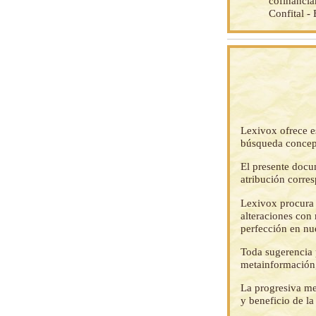
cofinancia
Confital 
Lexivox ofrece e
búsqueda concep
El presente docu
atribución corre
Lexivox procura 
alteraciones con 
perfección en nu
Toda sugerencia p
metainformación,
La progresiva me
y beneficio de l