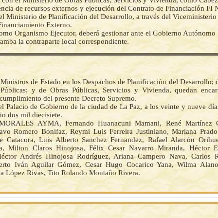
y con el Ministerio de Obras Públicas, Servicios y Vivienda, como Cabez
rencia de recursos externos y ejecución del Contrato de Financiación FI 
el Ministerio de Planificación del Desarrollo, a través del Viceministeri
Financiamiento Externo.
omo Organismo Ejecutor, deberá gestionar ante el Gobierno Autónomo
mba la contraparte local correspondiente.
 Ministros de Estado en los Despachos de Planificación del Desarrollo;
Públicas; y de Obras Públicas, Servicios y Vivienda, quedan enca
 cumplimiento del presente Decreto Supremo.
l Palacio de Gobierno de la ciudad de La Paz, a los veinte y nueve dí
o dos mil diecisiete.
MORALES AYMA, Fernando Huanacuni Mamani, René Martínez Ca
avo Romero Bonifaz, Reymi Luis Ferreira Justiniano, Mariana Prad
e Catacora, Luis Alberto Sanchez Fernandez, Rafael Alarcón Orihu
a, Milton Claros Hinojosa, Félix Cesar Navarro Miranda, Héctor E
Héctor Andrés Hinojosa Rodríguez, Ariana Campero Nava, Carlos 
erto Iván Aguilar Gómez, Cesar Hugo Cocarico Yana, Wilma Alan
na López Rivas, Tito Rolando Montaño Rivera.