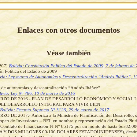
Enlaces con otros documentos
Véase también
207]
Bolivia: Constitución Política del Estado de 2009, 7 de febrero de
ón Política del Estado de 2009
ivia: Ley marco de Autonomías y Descentralización “Andrés Ibáñez”, 19
 de autonomías y descentralización “Andrés Ibáñez”
livia: Ley Nº 786, 10 de marzo de 2016
RZO DE 2016.- PLAN DE DESARROLLO ECONÓMICO Y SOCIAL 20
EL DESARROLLO INTEGRAL PARA VIVIR BIEN
]
Bolivia: Decreto Supremo Nº 3126, 29 de marzo de 2017
O DE 2017.- Autoriza a la Ministra de Planificación del Desarrollo, su
peo de Inversiones – BEI, en nombre y representación del Estado Plur
l Contrato de Financiación FI N° 85175 por un monto de hasta $us82.0
 Y DOS MILLONES 00/100 DÓLARES ESTADOUNIDENSES), destina