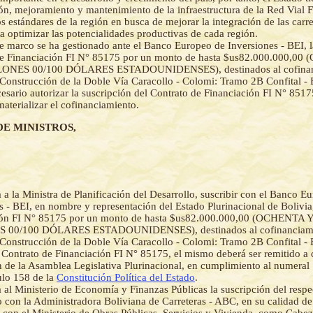
ón, mejoramiento y mantenimiento de la infraestructura de la Red Vial
os estándares de la región en busca de mejorar la integración de las carre
a optimizar las potencialidades productivas de cada región.
e marco se ha gestionado ante el Banco Europeo de Inversiones - BEI, l
de Financiación FI N° 85175 por un monto de hasta $us82.000.000,0
ONES 00/100 DÓLARES ESTADOUNIDENSES), destinados al cofinanc
Construcción de la Doble Vía Caracollo - Colomi: Tramo 2B Confital 
esario autorizar la suscripción del Contrato de Financiación FI N° 8517
materializar el cofinanciamiento.
DE MINISTROS,
a a la Ministra de Planificación del Desarrollo, suscribir con el Banco E
s - BEI, en nombre y representación del Estado Plurinacional de Bolivia
ión FI N° 85175 por un monto de hasta $us82.000.000,00 (OCHENTA 
 00/100 DÓLARES ESTADOUNIDENSES), destinados al cofinanciami
Construcción de la Doble Vía Caracollo - Colomi: Tramo 2B Confital 
l Contrato de Financiación FI N° 85175, el mismo deberá ser remitido a
 de la Asamblea Legislativa Plurinacional, en cumplimiento al numeral 
culo 158 de la
Constitución Política del Estado
.
a al Ministerio de Economía y Finanzas Públicas la suscripción del resp
o con la Administradora Boliviana de Carreteras - ABC, en su calidad 