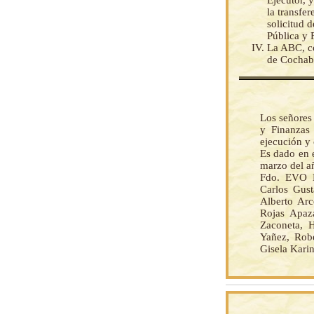
Ejecutor, 
la transfe
solicitud d
Pública y 
La ABC, c
de Cochaba
Los señores
y Finanzas 
ejecución y
Es dado en e
marzo del añ
Fdo. EVO 
Carlos Gust
Alberto Arc
Rojas Apaz
Zaconeta, 
Yañez, Rob
Gisela Kari