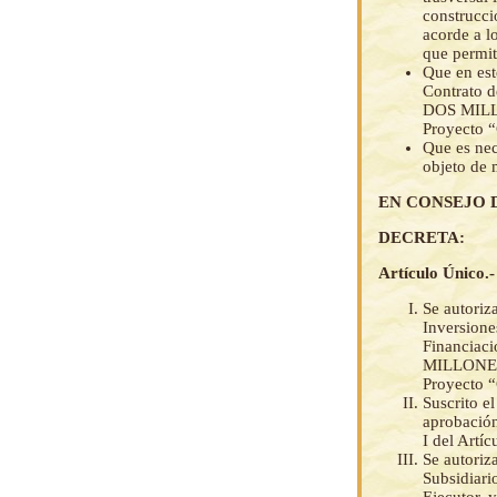
construcci
acorde a l
que permit
Que en est
Contrato 
DOS MILL
Proyecto “
Que es nec
objeto de 
EN CONSEJO 
DECRETA:
Artículo Único.-
Se autoriz
Inversione
Financiac
MILLONES
Proyecto “
Suscrito e
aprobación
I del Artí
Se autoriz
Subsidiari