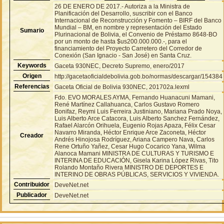
26 DE ENERO DE 2017.- Autoriza a la Ministra de
Planificación del Desarrollo, suscribir con el Banco
Internacional de Reconstrucción y Fomento – BIRF del Banco
Mundial – BM, en nombre y representación del Estado
Sumario
Plurinacional de Bolivia, el Convenio de Préstamo 8648-BO
por un monto de hasta $us200.000.000.-, para el
financiamiento del Proyecto Carretero del Corredor de
Conexión (San Ignacio - San José) en Santa Cruz.
Keywords
Gaceta 930NEC, Decreto Supremo, enero/2017
Origen
http://gacetaoficialdebolivia.gob.bo/normas/descargar/154384
Referencias
Gaceta Oficial de Bolivia 930NEC, 201702a.lexml
Fdo. EVO MORALES AYMA, Fernando Huanacuni Mamani,
René Martínez Callahuanca, Carlos Gustavo Romero
Bonifaz, Reymi Luis Ferreira Justiniano, Mariana Prado Noya,
Luis Alberto Arce Catacora, Luis Alberto Sanchez Fernández,
Rafael Alarcón Orihuela, Eugenio Rojas Apaza, Félix Cesar
Navarro Miranda, Héctor Enrique Arce Zaconeta, Héctor
Creador
Andrés Hinojosa Rodríguez, Ariana Campero Nava, Carlos
Rene Ortuño Yañez, Cesar Hugo Cocarico Yana, Wilma
Alanoca Mamani MINISTRA DE CULTURAS Y TURISMO E
INTERINA DE EDUCACIÓN, Gisela Karina López Rivas, Tito
Rolando Montaño Rivera MINISTRO DE DEPORTES E
INTERINO DE OBRAS PÚBLICAS, SERVICIOS Y VIVIENDA.
Contribuidor
DeveNet.net
Publicador
DeveNet.net