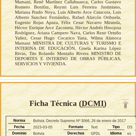
Mamani, René Martínez Callahuanca, Carlos Gustavo
Romero Bonifaz, Reymi Luis Ferreira Justiniano,
Mariana Prado Noya, Luis Alberto Arce Catacora, Luis
Alberto Sanchez Fernández, Rafael Alarcón Orihuela,
Eugenio Rojas Apaza, Félix Cesar Navarro Miranda,
Héctor Enrique Arce Zaconeta, Héctor Andrés Hinojosa
Rodríguez, Ariana Campero Nava, Carlos Rene Ortuño
Yañez, Cesar Hugo Cocarico Yana, Wilma Alanoca
Mamani MINISTRA DE CULTURAS Y TURISMO E
INTERINA DE EDUCACIÓN, Gisela Karina López
Rivas, Tito Rolando Montaño Rivera MINISTRO DE
DEPORTES E INTERINO DE OBRAS PÚBLICAS,
SERVICIOS Y VIVIENDA.
Ficha Técnica (
DCMI
)
Norma
Bolivia: Decreto Supremo Nº 3066, 26 de enero de 2017
Fecha
Formato
Tipo
2023-03-05
Text
DS
Dominio
Derechos
Idioma
Bolivia
GFDL
es