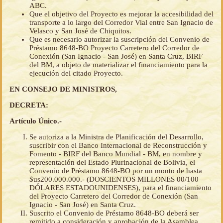
ABC.
Que el objetivo del Proyecto es mejorar la accesibilidad del
transporte a lo largo del Corredor Vial entre San Ignacio de
Velasco y San José de Chiquitos.
Que es necesario autorizar la suscripción del Convenio de
Préstamo 8648-BO Proyecto Carretero del Corredor de
Conexión (San Ignacio - San José) en Santa Cruz, BIRF
del BM, a objeto de materializar el financiamiento para la
ejecución del citado Proyecto.
EN CONSEJO DE MINISTROS,
DECRETA:
Artículo Único.-
Se autoriza a la Ministra de Planificación del Desarrollo,
suscribir con el Banco Internacional de Reconstrucción y
Fomento - BIRF del Banco Mundial - BM, en nombre y
representación del Estado Plurinacional de Bolivia, el
Convenio de Préstamo 8648-BO por un monto de hasta
$us200.000.000.- (DOSCIENTOS MILLONES 00/100
DÓLARES ESTADOUNIDENSES), para el financiamiento
del Proyecto Carretero del Corredor de Conexión (San
Ignacio - San José) en Santa Cruz.
Suscrito el Convenio de Préstamo 8648-BO deberá ser
remitido a consideración y aprobación de la Asamblea