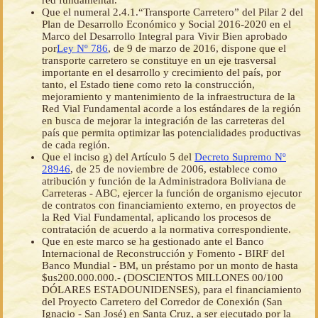
red fundamental.
Que el numeral 2.4.1.“Transporte Carretero” del Pilar 2 del
Plan de Desarrollo Económico y Social 2016-2020 en el
Marco del Desarrollo Integral para Vivir Bien aprobado
por
Ley Nº 786
, de 9 de marzo de 2016, dispone que el
transporte carretero se constituye en un eje trasversal
importante en el desarrollo y crecimiento del país, por
tanto, el Estado tiene como reto la construcción,
mejoramiento y mantenimiento de la infraestructura de la
Red Vial Fundamental acorde a los estándares de la región
en busca de mejorar la integración de las carreteras del
país que permita optimizar las potencialidades productivas
de cada región.
Que el inciso g) del Artículo 5 del
Decreto Supremo Nº
28946
, de 25 de noviembre de 2006, establece como
atribución y función de la Administradora Boliviana de
Carreteras - ABC, ejercer la función de organismo ejecutor
de contratos con financiamiento externo, en proyectos de
la Red Vial Fundamental, aplicando los procesos de
contratación de acuerdo a la normativa correspondiente.
Que en este marco se ha gestionado ante el Banco
Internacional de Reconstrucción y Fomento - BIRF del
Banco Mundial - BM, un préstamo por un monto de hasta
$us200.000.000.- (DOSCIENTOS MILLONES 00/100
DÓLARES ESTADOUNIDENSES), para el financiamiento
del Proyecto Carretero del Corredor de Conexión (San
Ignacio - San José) en Santa Cruz, a ser ejecutado por la