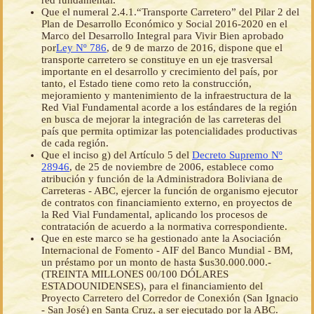
red fundamental.
Que el numeral 2.4.1.“Transporte Carretero” del Pilar 2 del
Plan de Desarrollo Económico y Social 2016-2020 en el
Marco del Desarrollo Integral para Vivir Bien aprobado
por
Ley Nº 786
, de 9 de marzo de 2016, dispone que el
transporte carretero se constituye en un eje trasversal
importante en el desarrollo y crecimiento del país, por
tanto, el Estado tiene como reto la construcción,
mejoramiento y mantenimiento de la infraestructura de la
Red Vial Fundamental acorde a los estándares de la región
en busca de mejorar la integración de las carreteras del
país que permita optimizar las potencialidades productivas
de cada región.
Que el inciso g) del Artículo 5 del
Decreto Supremo Nº
28946
, de 25 de noviembre de 2006, establece como
atribución y función de la Administradora Boliviana de
Carreteras - ABC, ejercer la función de organismo ejecutor
de contratos con financiamiento externo, en proyectos de
la Red Vial Fundamental, aplicando los procesos de
contratación de acuerdo a la normativa correspondiente.
Que en este marco se ha gestionado ante la Asociación
Internacional de Fomento - AIF del Banco Mundial - BM,
un préstamo por un monto de hasta $us30.000.000.-
(TREINTA MILLONES 00/100 DÓLARES
ESTADOUNIDENSES), para el financiamiento del
Proyecto Carretero del Corredor de Conexión (San Ignacio
- San José) en Santa Cruz, a ser ejecutado por la ABC.