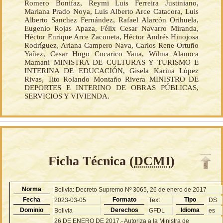
Romero Bonifaz, Reymi Luis Ferreira Justiniano,
Mariana Prado Noya, Luis Alberto Arce Catacora, Luis
Alberto Sanchez Fernández, Rafael Alarcón Orihuela,
Eugenio Rojas Apaza, Félix Cesar Navarro Miranda,
Héctor Enrique Arce Zaconeta, Héctor Andrés Hinojosa
Rodríguez, Ariana Campero Nava, Carlos Rene Ortuño
Yañez, Cesar Hugo Cocarico Yana, Wilma Alanoca
Mamani MINISTRA DE CULTURAS Y TURISMO E
INTERINA DE EDUCACIÓN, Gisela Karina López
Rivas, Tito Rolando Montaño Rivera MINISTRO DE
DEPORTES E INTERINO DE OBRAS PÚBLICAS,
SERVICIOS Y VIVIENDA.
Ficha Técnica (
DCMI
)
Norma
Bolivia: Decreto Supremo Nº 3065, 26 de enero de 2017
Fecha
Formato
Tipo
2023-03-05
Text
DS
Dominio
Derechos
Idioma
Bolivia
GFDL
es
26 DE ENERO DE 2017.- Autoriza a la Ministra de