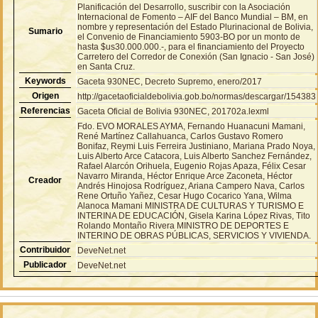
Planificación del Desarrollo, suscribir con la Asociación
Internacional de Fomento – AIF del Banco Mundial – BM, en
nombre y representación del Estado Plurinacional de Bolivia,
Sumario
el Convenio de Financiamiento 5903-BO por un monto de
hasta $us30.000.000.-, para el financiamiento del Proyecto
Carretero del Corredor de Conexión (San Ignacio - San José)
en Santa Cruz.
Keywords
Gaceta 930NEC, Decreto Supremo, enero/2017
Origen
http://gacetaoficialdebolivia.gob.bo/normas/descargar/154383
Referencias
Gaceta Oficial de Bolivia 930NEC, 201702a.lexml
Fdo. EVO MORALES AYMA, Fernando Huanacuni Mamani,
René Martínez Callahuanca, Carlos Gustavo Romero
Bonifaz, Reymi Luis Ferreira Justiniano, Mariana Prado Noya,
Luis Alberto Arce Catacora, Luis Alberto Sanchez Fernández,
Rafael Alarcón Orihuela, Eugenio Rojas Apaza, Félix Cesar
Navarro Miranda, Héctor Enrique Arce Zaconeta, Héctor
Creador
Andrés Hinojosa Rodríguez, Ariana Campero Nava, Carlos
Rene Ortuño Yañez, Cesar Hugo Cocarico Yana, Wilma
Alanoca Mamani MINISTRA DE CULTURAS Y TURISMO E
INTERINA DE EDUCACIÓN, Gisela Karina López Rivas, Tito
Rolando Montaño Rivera MINISTRO DE DEPORTES E
INTERINO DE OBRAS PÚBLICAS, SERVICIOS Y VIVIENDA.
Contribuidor
DeveNet.net
Publicador
DeveNet.net