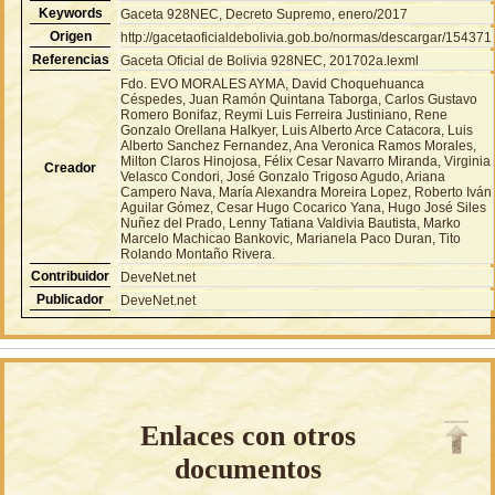
Keywords
Gaceta 928NEC, Decreto Supremo, enero/2017
Origen
http://gacetaoficialdebolivia.gob.bo/normas/descargar/154371
Referencias
Gaceta Oficial de Bolivia 928NEC, 201702a.lexml
Fdo. EVO MORALES AYMA, David Choquehuanca
Céspedes, Juan Ramón Quintana Taborga, Carlos Gustavo
Romero Bonifaz, Reymi Luis Ferreira Justiniano, Rene
Gonzalo Orellana Halkyer, Luis Alberto Arce Catacora, Luis
Alberto Sanchez Fernandez, Ana Veronica Ramos Morales,
Milton Claros Hinojosa, Félix Cesar Navarro Miranda, Virginia
Creador
Velasco Condori, José Gonzalo Trigoso Agudo, Ariana
Campero Nava, María Alexandra Moreira Lopez, Roberto Iván
Aguilar Gómez, Cesar Hugo Cocarico Yana, Hugo José Siles
Nuñez del Prado, Lenny Tatiana Valdivia Bautista, Marko
Marcelo Machicao Bankovic, Marianela Paco Duran, Tito
Rolando Montaño Rivera.
Contribuidor
DeveNet.net
Publicador
DeveNet.net
Enlaces con otros
documentos