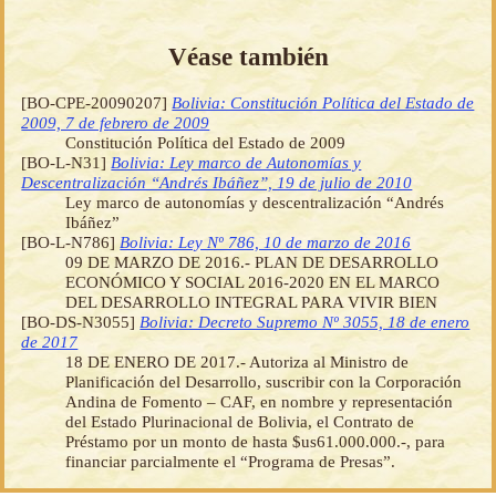
Véase también
[BO-CPE-20090207]
Bolivia: Constitución Política del Estado de
2009, 7 de febrero de 2009
Constitución Política del Estado de 2009
[BO-L-N31]
Bolivia: Ley marco de Autonomías y
Descentralización “Andrés Ibáñez”, 19 de julio de 2010
Ley marco de autonomías y descentralización “Andrés
Ibáñez”
[BO-L-N786]
Bolivia: Ley Nº 786, 10 de marzo de 2016
09 DE MARZO DE 2016.- PLAN DE DESARROLLO
ECONÓMICO Y SOCIAL 2016-2020 EN EL MARCO
DEL DESARROLLO INTEGRAL PARA VIVIR BIEN
[BO-DS-N3055]
Bolivia: Decreto Supremo Nº 3055, 18 de enero
de 2017
18 DE ENERO DE 2017.- Autoriza al Ministro de
Planificación del Desarrollo, suscribir con la Corporación
Andina de Fomento – CAF, en nombre y representación
del Estado Plurinacional de Bolivia, el Contrato de
Préstamo por un monto de hasta $us61.000.000.-, para
financiar parcialmente el “Programa de Presas”.