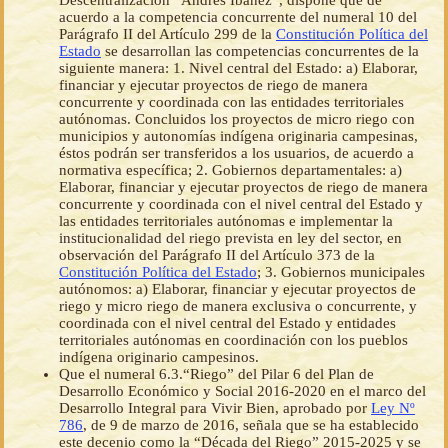
Descentralización “Andrés Ibáñez”, dispone que de
acuerdo a la competencia concurrente del numeral 10 del
Parágrafo II del Artículo 299 de la
Constitución Política del
Estado
se desarrollan las competencias concurrentes de la
siguiente manera: 1. Nivel central del Estado: a) Elaborar,
financiar y ejecutar proyectos de riego de manera
concurrente y coordinada con las entidades territoriales
autónomas. Concluidos los proyectos de micro riego con
municipios y autonomías indígena originaria campesinas,
éstos podrán ser transferidos a los usuarios, de acuerdo a
normativa específica; 2. Gobiernos departamentales: a)
Elaborar, financiar y ejecutar proyectos de riego de manera
concurrente y coordinada con el nivel central del Estado y
las entidades territoriales autónomas e implementar la
institucionalidad del riego prevista en ley del sector, en
observación del Parágrafo II del Artículo 373 de la
Constitución Política del Estado
; 3. Gobiernos municipales
autónomos: a) Elaborar, financiar y ejecutar proyectos de
riego y micro riego de manera exclusiva o concurrente, y
coordinada con el nivel central del Estado y entidades
territoriales autónomas en coordinación con los pueblos
indígena originario campesinos.
Que el numeral 6.3.“Riego” del Pilar 6 del Plan de
Desarrollo Económico y Social 2016-2020 en el marco del
Desarrollo Integral para Vivir Bien, aprobado por
Ley Nº
786
, de 9 de marzo de 2016, señala que se ha establecido
este decenio como la “Década del Riego” 2015-2025 y se