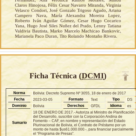
Fernandez, Ana Veronica Ramos Morales, Milton
Claros Hinojosa, Félix Cesar Navarro Miranda, Virginia
Velasco Condori, José Gonzalo Trigoso Agudo, Ariana
Campero Nava, María Alexandra Moreira Lopez,
Roberto Iván Aguilar Gómez, Cesar Hugo Cocarico
Yana, Hugo José Siles Nuñez del Prado, Lenny Tatiana
Valdivia Bautista, Marko Marcelo Machicao Bankovic,
Marianela Paco Duran, Tito Rolando Montaño Rivera.
Ficha Técnica (
DCMI
)
Norma
Bolivia: Decreto Supremo Nº 3055, 18 de enero de 2017
Fecha
Formato
Tipo
2023-03-05
Text
DS
Dominio
Derechos
Idioma
Bolivia
GFDL
es
18 DE ENERO DE 2017.- Autoriza al Ministro de Planificación
del Desarrollo, suscribir con la Corporación Andina de
Fomento – CAF, en nombre y representación del Estado
Sumario
Plurinacional de Bolivia, el Contrato de Préstamo por un
monto de hasta $us61.000.000.-, para financiar parcialmente
el “Programa de Presas”.