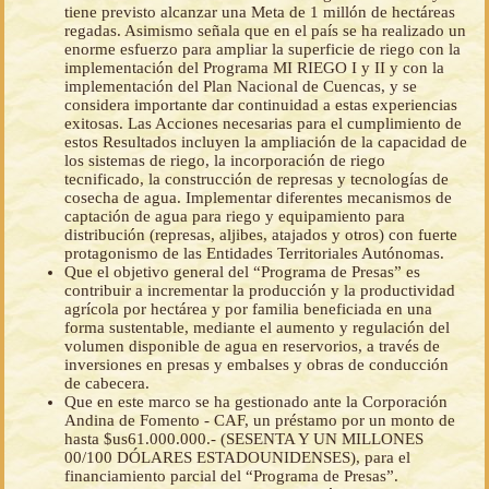
tiene previsto alcanzar una Meta de 1 millón de hectáreas
regadas. Asimismo señala que en el país se ha realizado un
enorme esfuerzo para ampliar la superficie de riego con la
implementación del Programa MI RIEGO I y II y con la
implementación del Plan Nacional de Cuencas, y se
considera importante dar continuidad a estas experiencias
exitosas. Las Acciones necesarias para el cumplimiento de
estos Resultados incluyen la ampliación de la capacidad de
los sistemas de riego, la incorporación de riego
tecnificado, la construcción de represas y tecnologías de
cosecha de agua. Implementar diferentes mecanismos de
captación de agua para riego y equipamiento para
distribución (represas, aljibes, atajados y otros) con fuerte
protagonismo de las Entidades Territoriales Autónomas.
Que el objetivo general del “Programa de Presas” es
contribuir a incrementar la producción y la productividad
agrícola por hectárea y por familia beneficiada en una
forma sustentable, mediante el aumento y regulación del
volumen disponible de agua en reservorios, a través de
inversiones en presas y embalses y obras de conducción
de cabecera.
Que en este marco se ha gestionado ante la Corporación
Andina de Fomento - CAF, un préstamo por un monto de
hasta $us61.000.000.- (SESENTA Y UN MILLONES
00/100 DÓLARES ESTADOUNIDENSES), para el
financiamiento parcial del “Programa de Presas”.